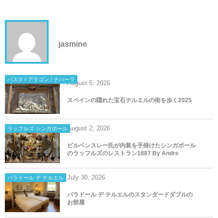
jasmine
バスク / アラゴン / ナバーラ
August
5
,
2026
スペインの隠れた宝石テルエルの街を歩く2025
August
2
,
2026
ラッフルズ シンガポール
ビルベンスレー氏が内装を手掛けたシンガポール
のラッフルズのレストラン1887 By Andre
July
30
,
2026
パラドール デ テルエル
パラドール デ テルエルのスタンダードダブルの
お部屋