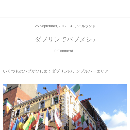
アジア& パシフィック
フライト & ラウンジ
ヨーロッパ
アフリカ
アメリカ
ホテル
中東
25
September
,
2017
アイルランド
アジアのホテル
中央ヨーロッパ
中国
モロッコ
アメリカ合衆国
カタール
エーゲ航空
シンガポール
フランスのホ
オマーンのホ
アメリカ合衆
モロッコのホ
オーストリア
ベルギー
ロシア
ギリシャ
デンマーク
香港&マカオ
東京、神奈川
ドバイ
ダブリンでパブメシ♪
ヨーロッパのホテル
西ヨーロッパ
カンボジア
エジプト
サウジアラビア
エールフランス＆イベリア航空
中国のホテル
ギリシャのホ
アラブ首長国
エジプトのホ
ブルガリア
フランス
ポーランド
イタリア
北京
京都、奈良
アブダビ
0 Comment
中東のホテル
東ヨーロッパ
インド
ナミビア
トルコ
全日空・日本航空
カンボジアの
ベルギーのホ
カタールのホ
ナミビアのホ
チェコ
イギリス
スペイン
福建省＆海南
山梨
いくつものパブがひしめくダブリンのテンプルバーエリア
アメリカのホテル
南ヨーロッパ
インドネシア
オマーン
エミレーツ航空
インドのホテ
イタリアのホ
サウジアラビ
クロアチア
ドイツ
ポルトガル
桂林＆陽朔
新潟、長野、
アフリカのホテル
北ヨーロッパ
韓国
アラブ首長国連邦
エチオピア航空
日本のホテル
ポルトガルの
ハンガリー
オランダ
ジブラルタル
杭州＆水郷
三重、和歌山
オセアニアのホテル
日本
ユーロスター・タリス
インドネシア
ドイツのホテ
モンテネグロ
スイス
サンマリノ
ハルビン＆瀋
ラオス
ルフトハンザ航空・ブリュッセル航空
マレーシアの
イギリスのホ
ルーマニア
アイルランド
モナコ公国
上海