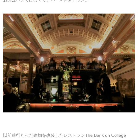
以前銀行だった建物を改装したレストランThe Bank on College