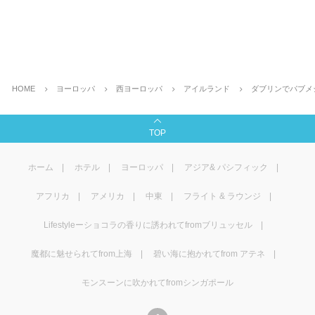
HOME
ヨーロッパ
西ヨーロッパ
アイルランド
ダブリンでパブメ
TOP
ホーム
ホテル
ヨーロッパ
アジア& パシフィック
アフリカ
アメリカ
中東
フライト & ラウンジ
Lifestyleーショコラの香りに誘われてfromブリュッセル
魔都に魅せられてfrom上海
碧い海に抱かれてfrom アテネ
モンスーンに吹かれてfromシンガポール