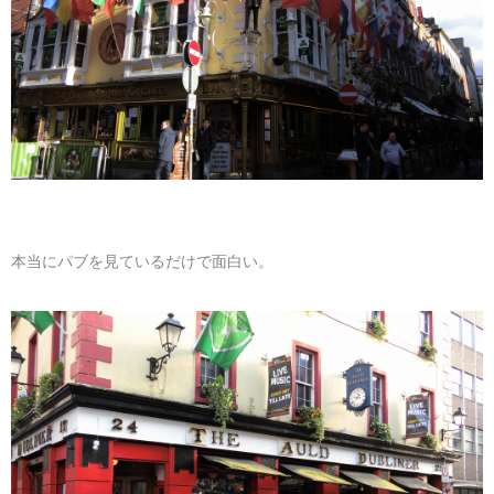
マレーシア
カタール航空
モルディブの
スペインのホ
ルクセンブル
チベット
モルディブ
シンガポール航空
ミャンマーの
オランダのホ
リヒテンシュ
西安
ミャンマー
ラオスのホテ
ポーランドの
雲南省
シンガポール
フィリピンの
スイスのホテ
フィリピン
タイのホテル
ヨーロッパ他
本当にパブを見ているだけで面白い。
ヴェトナム
ヴェトナムの
タイ
韓国のホテル