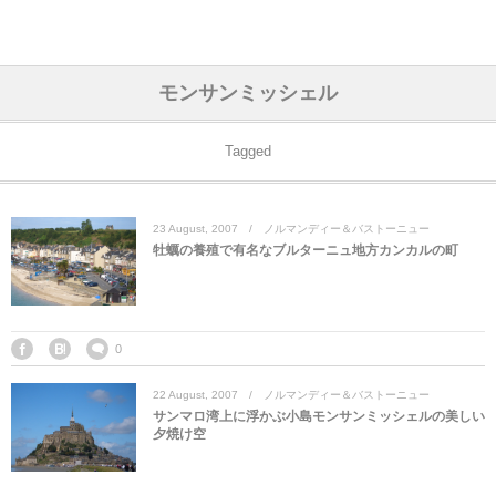
アジア& パシフィック
フライト & ラウンジ
ヨーロッパ
アフリカ
アメリカ
ホテル
中東
モンサンミッシェル
アジアのホテル
中央ヨーロッパ
中国
モロッコ
アメリカ合衆国
カタール
エーゲ航空
シンガポール
フランスのホ
オマーンのホ
アメリカ合衆
モロッコのホ
オーストリア
ベルギー
ロシア
ギリシャ
デンマーク
香港&マカオ
東京、神奈川
ドバイ
Tagged
ヨーロッパのホテル
西ヨーロッパ
カンボジア
エジプト
サウジアラビア
エールフランス＆イベリア航空
中国のホテル
ギリシャのホ
アラブ首長国
エジプトのホ
ブルガリア
フランス
ポーランド
イタリア
北京
京都、奈良
アブダビ
23
August
,
2007
ノルマンディー＆バストーニュー
中東のホテル
東ヨーロッパ
インド
ナミビア
トルコ
全日空・日本航空
カンボジアの
ベルギーのホ
カタールのホ
ナミビアのホ
チェコ
イギリス
スペイン
福建省＆海南
山梨
牡蠣の養殖で有名なブルターニュ地方カンカルの町
アメリカのホテル
南ヨーロッパ
インドネシア
オマーン
エミレーツ航空
インドのホテ
イタリアのホ
サウジアラビ
クロアチア
ドイツ
ポルトガル
桂林＆陽朔
新潟、長野、
アフリカのホテル
北ヨーロッパ
韓国
アラブ首長国連邦
エチオピア航空
日本のホテル
ポルトガルの
ハンガリー
オランダ
ジブラルタル
杭州＆水郷
三重、和歌山
0
22
August
,
2007
ノルマンディー＆バストーニュー
オセアニアのホテル
日本
ユーロスター・タリス
インドネシア
ドイツのホテ
モンテネグロ
スイス
サンマリノ
ハルビン＆瀋
サンマロ湾上に浮かぶ小島モンサンミッシェルの美しい
夕焼け空
ラオス
ルフトハンザ航空・ブリュッセル航空
マレーシアの
イギリスのホ
ルーマニア
アイルランド
モナコ公国
上海