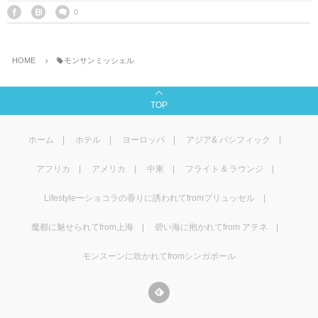
マレーシア
カタール航空
モルディブの
スペインのホ
ルクセンブル
チベット
0
モルディブ
シンガポール航空
ミャンマーの
オランダのホ
リヒテンシュ
西安
HOME
モンサンミッシェル
ミャンマー
ラオスのホテ
ポーランドの
雲南省
TOP
シンガポール
フィリピンの
スイスのホテ
ホーム
ホテル
ヨーロッパ
アジア& パシフィック
フィリピン
タイのホテル
ヨーロッパ他
アフリカ
アメリカ
中東
フライト & ラウンジ
ヴェトナム
ヴェトナムの
Lifestyleーショコラの香りに誘われてfromブリュッセル
タイ
韓国のホテル
魔都に魅せられてfrom上海
碧い海に抱かれてfrom アテネ
モンスーンに吹かれてfromシンガポール