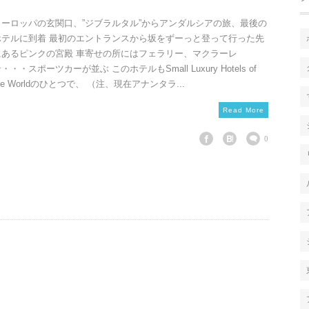
ヨーロッパの玄関口、”ジブラルタル”からアンダルシアの旅、最後の
ホテルに到着 最初のエントランスから坂をずーっと登って行った先
にあるピンクの宮殿 車寄せの所にはフェラリー、マクラーレ
・・・スポーツカーが並ぶ このホテルもSmall Luxury Hotels of
he Worldのひとつで、 （注、現在アナンタラ...
Read More
0