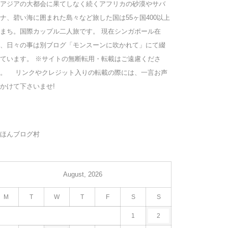
アジアの大都会に果てしなく続くアフリカの砂漠やサバ
ナ、碧い海に囲まれた島々など旅した国は55ヶ国400以上
まち。国際カップル二人旅です。 現在シンガポール在
、日々の事は別ブログ「モンスーンに吹かれて」にて綴
ています。 ※サイトの無断転用・転載はご遠慮くださ
い。 リンクやクレジット入りの転載の際には、一言お声
かけて下さいませ!
ほんブログ村
August, 2026
M
T
W
T
F
S
S
1
2