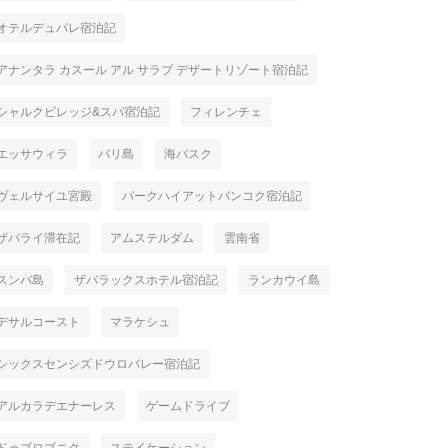
オテルデュパレ宿泊記
アナンタラ カスール アル サラブ デザートリゾート宿泊記
シャルクビレッジ&スパ宿泊記
フィレンチェ
エッサウィラ
バリ島
海バスク
ヴェルサイユ宮殿
パークハイアットバンコク宿泊記
ザバライ滞在記
アムステルダム
雲南省
スンバ島
ザバラックスホテル宿泊記
ランカウイ島
デサルコースト
マラケシュ
シックスセンシズドウロバレー宿泊記
アルカラデエナーレス
ゲームドライブ