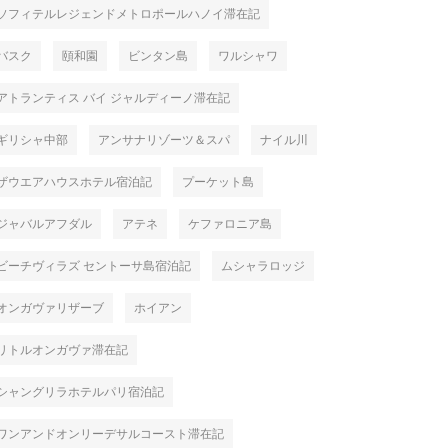
ソフィテルレジェンドメトロポールハノイ滞在記
バスク
頤和園
ビンタン島
ワルシャワ
アトランティス バイ ジャルディーノ滞在記
ギリシャ中部
アンサナリゾーツ＆スパ
ナイル川
ザウエアハウスホテル宿泊記
プーケット島
ジャバルアフダル
アテネ
ケファロニア島
ビーチヴィラズ セントーサ島宿泊記
ムシャラロッジ
オンガヴァリザーブ
ホイアン
リトルオンガヴァ滞在記
シャングリラホテルパリ宿泊記
ワンアンドオンリーデサルコースト滞在記