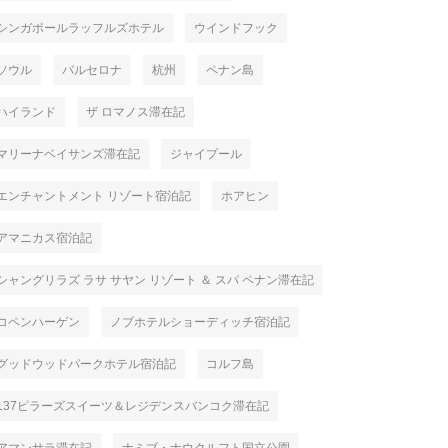
シンガポールラッフルズホテル
ウインドフック
ソウル
バルセロナ
杭州
ペナン島
ハイランド
ザ ロマノス滞在記
マリーナベイサンズ滞在記
ジャイプール
エンチャントメント リゾート宿泊記
ホアヒン
アマニカス宿泊記
シャングリラズ ラサ サヤン リゾート ＆ スパ ペナン滞在記
コペンハーゲン
ノブホテルショーディッチ宿泊記
グッドウッドパークホテル宿泊記
コルフ島
137ピラーズスイーツ＆レジデンスバンコク滞在記