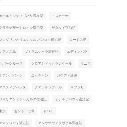
ホテルインディゴバリ滞在記
トスカーナ
クララデザートロッジ宿泊記
ザダタイ宿泊記
マンダリンオリエンタル バンコク宿泊記
ロードス島
シフノス島
ヴィラムシャラ滞在記
エディンバラ
リバークルーズ
クロアシドゥクラングール
マニラ
ルアンパバーン
ニャチャン
ガウディ建築
アスティアパレス
クアラルンプール
サファリ
ジオリエントジャカルタ宿泊記
オテルデパヴィ宿泊記
東京
セントーサ島
ドバイ
アマンジウォ滞在記
アンサナヴェラヴァル滞在記