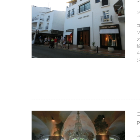
2
ジ
2