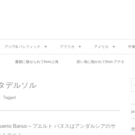
アジア& パシフィック
アフリカ
アメリカ
中
魔都に魅せられてfrom上海
碧い海に抱かれてfrom アテネ
タデルソル
Tagged
j
Puerto Banus～プエルト バヌスはアンダルシアのサ
歴