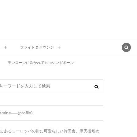
東
フライト & ラウンジ
モンスーンに吹かれてfromシンガポール
asmine—–(profile)
史あるヨーロッパの街に可愛らしい片田舎、摩天楼煌め