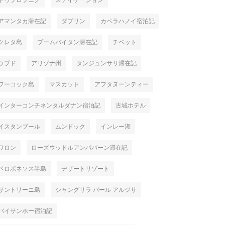
ドゥブロブニク
ステイケーション
アマンタカ滞在記
ダブリン
カペラハノイ宿泊記
クレタ島
プームバイタン滞在記
チベット
ウブド
アリゾナ州
タンジュンサリ滞在記
フーコック島
マスカット
アフタヌーンティー
インターコンチネンタルダナン宿泊記
古城ホテル
イスタンブール
ムンドック
インレー湖
ワロン
ローズウッドルアンパバーン滞在記
ペロポネソス半島
デザートリゾート
サントリーニ島
シャングリラ バール アルジサ
バイサンホー宿泊記