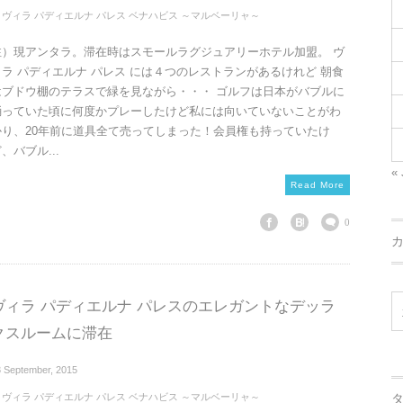
ヴィラ パディエルナ パレス ベナハビス ～マルベーリャ～
注）現アンタラ。滞在時はスモールラグジュアリーホテル加盟。 ヴ
ィラ パディエルナ パレス には４つのレストランがあるけれど 朝食
はブドウ棚のテラスで緑を見ながら・・・ ゴルフは日本がバブルに
踊っていた頃に何度かプレーしたけど私には向いていないことがわ
かり、20年前に道具全て売ってしまった！会員権も持っていたけ
、バブル...
« 
Read More
0
ヴィラ パディエルナ パレスのエレガントなデッラ
クスルームに滞在
3
September
,
2015
ヴィラ パディエルナ パレス ベナハビス ～マルベーリャ～