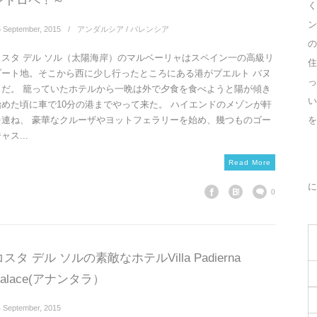
ントロペ！～
く
ン
5
September
,
2015
アンダルシア / バレンシア
の
コスタ デル ソル（太陽海岸）のマルベーリャはスペイン一の高級リ
住
ゾート地。そこから西に少し行ったところにある港がプエルト バヌ
っ
スだ。 籠っていたホテルから一晩は外で夕食を食べようと陽が傾き
始めた頃に車で10分の港までやって来た。 ハイエンドのメゾンが軒
を
を連ね、 豪華なクルーザやヨットフェラリーを始め、幾つものゴー
ャス...
Read More
に
0
コスタ デル ソルの素敵なホテルVilla Padierna
Palace(アナンタラ）
4
September
,
2015