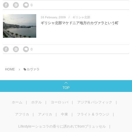
マレーシア
カタール航空
モルディブの
スペインのホ
ルクセンブル
チベット
0
16
February
,
2009
ギリシャ北部
モルディブ
シンガポール航空
ミャンマーの
オランダのホ
リヒテンシュ
西安
ギリシャ北部マケドニア地方のカヴァラという町
ミャンマー
ラオスのホテ
ポーランドの
雲南省
シンガポール
フィリピンの
スイスのホテ
0
フィリピン
タイのホテル
ヨーロッパ他
HOME
カヴァラ
ヴェトナム
ヴェトナムの
TOP
タイ
韓国のホテル
ホーム
ホテル
ヨーロッパ
アジア& パシフィック
アフリカ
アメリカ
中東
フライト & ラウンジ
Lifestyleーショコラの香りに誘われてfromブリュッセル