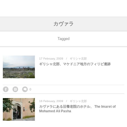
アジア& パシフィック
フライト & ラウンジ
ヨーロッパ
アフリカ
アメリカ
ホテル
中東
カヴァラ
アジアのホテル
中央ヨーロッパ
中国
モロッコ
アメリカ合衆国
カタール
エーゲ航空
シンガポール
フランスのホ
オマーンのホ
アメリカ合衆
モロッコのホ
オーストリア
ベルギー
ロシア
ギリシャ
デンマーク
香港&マカオ
東京、神奈川
ドバイ
Tagged
ヨーロッパのホテル
西ヨーロッパ
カンボジア
エジプト
サウジアラビア
エールフランス＆イベリア航空
中国のホテル
ギリシャのホ
アラブ首長国
エジプトのホ
ブルガリア
フランス
ポーランド
イタリア
北京
京都、奈良
アブダビ
17
February
,
2009
ギリシャ北部
中東のホテル
東ヨーロッパ
インド
ナミビア
トルコ
全日空・日本航空
カンボジアの
ベルギーのホ
カタールのホ
ナミビアのホ
チェコ
イギリス
スペイン
福建省＆海南
山梨
ギリシャ北部、マケドニア地方のフィリピ遺跡
アメリカのホテル
南ヨーロッパ
インドネシア
オマーン
エミレーツ航空
インドのホテ
イタリアのホ
サウジアラビ
クロアチア
ドイツ
ポルトガル
桂林＆陽朔
新潟、長野、
アフリカのホテル
北ヨーロッパ
韓国
アラブ首長国連邦
エチオピア航空
日本のホテル
ポルトガルの
ハンガリー
オランダ
ジブラルタル
杭州＆水郷
三重、和歌山
0
16
February
,
2009
ギリシャ北部
オセアニアのホテル
日本
ユーロスター・タリス
インドネシア
ドイツのホテ
モンテネグロ
スイス
サンマリノ
ハルビン＆瀋
カヴァラにある旧養老院のホテル、 The Imaret of
Mohamed Ali Pasha
ラオス
ルフトハンザ航空・ブリュッセル航空
マレーシアの
イギリスのホ
ルーマニア
アイルランド
モナコ公国
上海