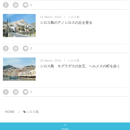
マレーシア
カタール航空
モルディブの
スペインのホ
ルクセンブル
チベット
0
31
March
,
2010
シロス島
モルディブ
シンガポール航空
ミャンマーの
オランダのホ
リヒテンシュ
西安
シロス島のアノシロスの丘を登る
ミャンマー
ラオスのホテ
ポーランドの
雲南省
シンガポール
フィリピンの
スイスのホテ
0
10
March
,
2010
シロス島
フィリピン
タイのホテル
ヨーロッパ他
シロス島 キグラデスの女王、ヘルメスの町を歩く
ヴェトナム
ヴェトナムの
タイ
韓国のホテル
0
HOME
シロス島