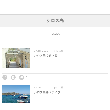
アジア& パシフィック
フライト & ラウンジ
ヨーロッパ
アフリカ
アメリカ
ホテル
中東
シロス島
アジアのホテル
中央ヨーロッパ
中国
モロッコ
アメリカ合衆国
カタール
エーゲ航空
シンガポール
フランスのホ
オマーンのホ
アメリカ合衆
モロッコのホ
オーストリア
ベルギー
ロシア
ギリシャ
デンマーク
香港&マカオ
東京、神奈川
ドバイ
Tagged
ヨーロッパのホテル
西ヨーロッパ
カンボジア
エジプト
サウジアラビア
エールフランス＆イベリア航空
中国のホテル
ギリシャのホ
アラブ首長国
エジプトのホ
ブルガリア
フランス
ポーランド
イタリア
北京
京都、奈良
アブダビ
2
April
,
2010
シロス島
中東のホテル
東ヨーロッパ
インド
ナミビア
トルコ
全日空・日本航空
カンボジアの
ベルギーのホ
カタールのホ
ナミビアのホ
チェコ
イギリス
スペイン
福建省＆海南
山梨
シロス島で食べる
アメリカのホテル
南ヨーロッパ
インドネシア
オマーン
エミレーツ航空
インドのホテ
イタリアのホ
サウジアラビ
クロアチア
ドイツ
ポルトガル
桂林＆陽朔
新潟、長野、
アフリカのホテル
北ヨーロッパ
韓国
アラブ首長国連邦
エチオピア航空
日本のホテル
ポルトガルの
ハンガリー
オランダ
ジブラルタル
杭州＆水郷
三重、和歌山
0
1
April
,
2010
シロス島
オセアニアのホテル
日本
ユーロスター・タリス
インドネシア
ドイツのホテ
モンテネグロ
スイス
サンマリノ
ハルビン＆瀋
シロス島をドライブ
ラオス
ルフトハンザ航空・ブリュッセル航空
マレーシアの
イギリスのホ
ルーマニア
アイルランド
モナコ公国
上海