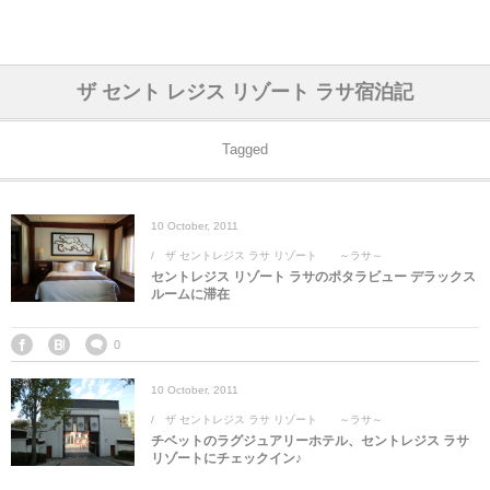
アジア& パシフィック
フライト & ラウンジ
ヨーロッパ
アフリカ
アメリカ
ホテル
中東
ザ セント レジス リゾート ラサ宿泊記
アジアのホテル
中央ヨーロッパ
中国
モロッコ
アメリカ合衆国
カタール
エーゲ航空
シンガポール
フランスのホ
オマーンのホ
アメリカ合衆
モロッコのホ
オーストリア
ベルギー
ロシア
ギリシャ
デンマーク
香港&マカオ
東京、神奈川
ドバイ
Tagged
ヨーロッパのホテル
西ヨーロッパ
カンボジア
エジプト
サウジアラビア
エールフランス＆イベリア航空
中国のホテル
ギリシャのホ
アラブ首長国
エジプトのホ
ブルガリア
フランス
ポーランド
イタリア
北京
京都、奈良
アブダビ
10
October
,
2011
中東のホテル
東ヨーロッパ
インド
ナミビア
トルコ
全日空・日本航空
カンボジアの
ベルギーのホ
カタールのホ
ナミビアのホ
チェコ
イギリス
スペイン
福建省＆海南
山梨
ザ セントレジス ラサ リゾート ～ラサ～
セントレジス リゾート ラサのポタラビュー デラックス
アメリカのホテル
南ヨーロッパ
インドネシア
オマーン
エミレーツ航空
インドのホテ
イタリアのホ
サウジアラビ
クロアチア
ドイツ
ポルトガル
桂林＆陽朔
新潟、長野、
ルームに滞在
アフリカのホテル
北ヨーロッパ
韓国
アラブ首長国連邦
エチオピア航空
日本のホテル
ポルトガルの
ハンガリー
オランダ
ジブラルタル
杭州＆水郷
三重、和歌山
0
10
October
,
2011
オセアニアのホテル
日本
ユーロスター・タリス
インドネシア
ドイツのホテ
モンテネグロ
スイス
サンマリノ
ハルビン＆瀋
ザ セントレジス ラサ リゾート ～ラサ～
チベットのラグジュアリーホテル、セントレジス ラサ
ラオス
ルフトハンザ航空・ブリュッセル航空
マレーシアの
イギリスのホ
ルーマニア
アイルランド
モナコ公国
上海
リゾートにチェックイン♪