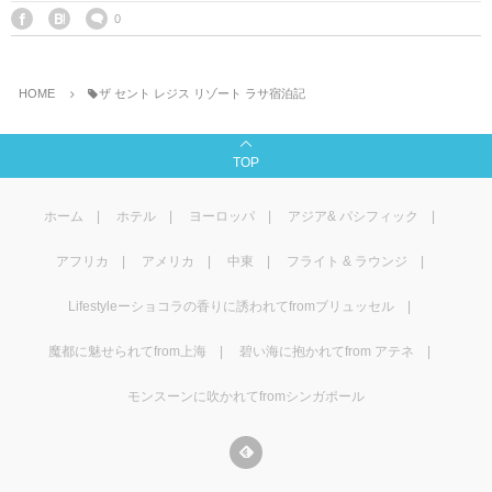
マレーシア
カタール航空
モルディブの
スペインのホ
ルクセンブル
チベット
0
モルディブ
シンガポール航空
ミャンマーの
オランダのホ
リヒテンシュ
西安
HOME
ザ セント レジス リゾート ラサ宿泊記
ミャンマー
ラオスのホテ
ポーランドの
雲南省
TOP
シンガポール
フィリピンの
スイスのホテ
ホーム
ホテル
ヨーロッパ
アジア& パシフィック
フィリピン
タイのホテル
ヨーロッパ他
アフリカ
アメリカ
中東
フライト & ラウンジ
ヴェトナム
ヴェトナムの
Lifestyleーショコラの香りに誘われてfromブリュッセル
タイ
韓国のホテル
魔都に魅せられてfrom上海
碧い海に抱かれてfrom アテネ
モンスーンに吹かれてfromシンガポール