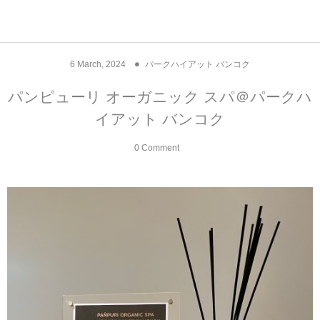
アジア& パシフィック
フライト & ラウンジ
ヨーロッパ
アフリカ
アメリカ
ホテル
中東
6
March
,
2024
パークハイアット バンコク
アジアのホテル
中央ヨーロッパ
中国
モロッコ
アメリカ合衆国
カタール
エーゲ航空
シンガポール
フランスのホ
オマーンのホ
アメリカ合衆
モロッコのホ
オーストリア
ベルギー
ロシア
ギリシャ
デンマーク
香港&マカオ
東京、神奈川
ドバイ
パンピューリ オーガニック スパ＠パークハ
イアット バンコク
ヨーロッパのホテル
西ヨーロッパ
カンボジア
エジプト
サウジアラビア
エールフランス＆イベリア航空
中国のホテル
ギリシャのホ
アラブ首長国
エジプトのホ
ブルガリア
フランス
ポーランド
イタリア
北京
京都、奈良
アブダビ
0 Comment
中東のホテル
東ヨーロッパ
インド
ナミビア
トルコ
全日空・日本航空
カンボジアの
ベルギーのホ
カタールのホ
ナミビアのホ
チェコ
イギリス
スペイン
福建省＆海南
山梨
アメリカのホテル
南ヨーロッパ
インドネシア
オマーン
エミレーツ航空
インドのホテ
イタリアのホ
サウジアラビ
クロアチア
ドイツ
ポルトガル
桂林＆陽朔
新潟、長野、
アフリカのホテル
北ヨーロッパ
韓国
アラブ首長国連邦
エチオピア航空
日本のホテル
ポルトガルの
ハンガリー
オランダ
ジブラルタル
杭州＆水郷
三重、和歌山
オセアニアのホテル
日本
ユーロスター・タリス
インドネシア
ドイツのホテ
モンテネグロ
スイス
サンマリノ
ハルビン＆瀋
ラオス
ルフトハンザ航空・ブリュッセル航空
マレーシアの
イギリスのホ
ルーマニア
アイルランド
モナコ公国
上海