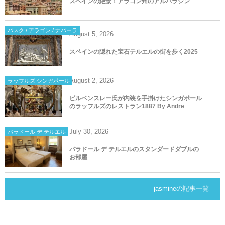
スペインの絶景！アラゴン州のアルバラシン
バスク / アラゴン / ナバーラ
August
5
,
2026
スペインの隠れた宝石テルエルの街を歩く2025
August
2
,
2026
ラッフルズ シンガポール
ビルベンスレー氏が内装を手掛けたシンガポール
のラッフルズのレストラン1887 By Andre
July
30
,
2026
パラドール デ テルエル
パラドール デ テルエルのスタンダードダブルの
お部屋
jasmineの記事一覧