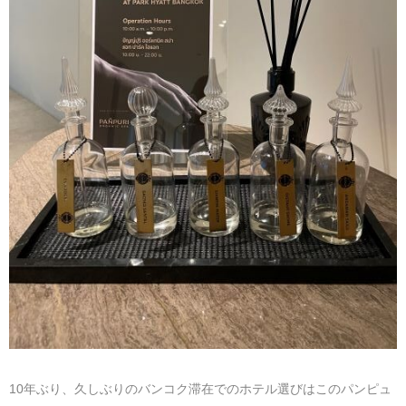
マレーシア
カタール航空
モルディブの
スペインのホ
ルクセンブル
チベット
モルディブ
シンガポール航空
ミャンマーの
オランダのホ
リヒテンシュ
西安
ミャンマー
ラオスのホテ
ポーランドの
雲南省
シンガポール
フィリピンの
スイスのホテ
フィリピン
タイのホテル
ヨーロッパ他
ヴェトナム
ヴェトナムの
タイ
韓国のホテル
10年ぶり、久しぶりのバンコク滞在でのホテル選びはこのパンピュ