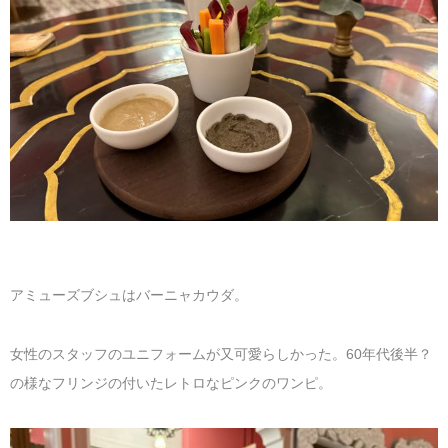
アミューズブシュはバーニャカウダ。
女性のスタッフのユニフォームが又可愛らしかった。60年代後半？
の様なフリンジの付いたレトロなピンクのワンピ。