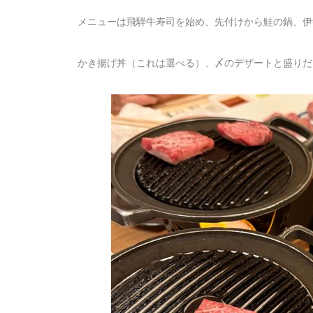
メニューは飛騨牛寿司を始め、先付けから鮭の鍋、伊
かき揚げ丼（これは選べる）、〆のデザートと盛りだ