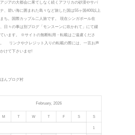
アジアの大都会に果てしなく続くアフリカの砂漠やサバ
ナ、碧い海に囲まれた島々など旅した国は55ヶ国400以上
まち。国際カップル二人旅です。 現在シンガポール在
、日々の事は別ブログ「モンスーンに吹かれて」にて綴
ています。 ※サイトの無断転用・転載はご遠慮くださ
い。 リンクやクレジット入りの転載の際には、一言お声
かけて下さいませ!
ほんブログ村
February, 2026
M
T
W
T
F
S
S
1