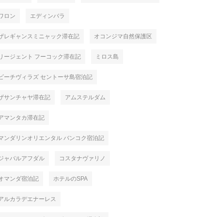
ワロン
エディンバラ
ザレギャンスミニャック滞在記
オコンジマ自然保護区
リージェント フーコック滞在記
ミロス島
ビーチヴィラズ セントーサ島宿泊記
ザサンチャヤ滞在記
アムステルダム
アマンタカ滞在記
マンダリンオリエンタル バンコク宿泊記
ジャバルアフダル
コスタナヴァリノ
オマンダ宿泊記
ホテルのSPA
アルカラデエナーレス