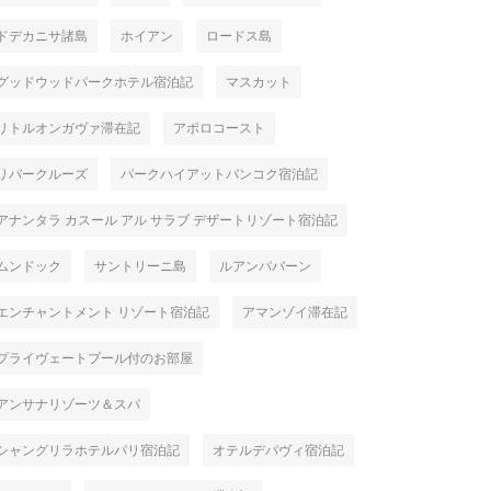
ドデカニサ諸島
ホイアン
ロードス島
グッドウッドパークホテル宿泊記
マスカット
リトルオンガヴァ滞在記
アポロコースト
リバークルーズ
パークハイアットバンコク宿泊記
アナンタラ カスール アル サラブ デザートリゾート宿泊記
ムンドック
サントリーニ島
ルアンパバーン
エンチャントメント リゾート宿泊記
アマンゾイ滞在記
プライヴェートプール付のお部屋
アンサナリゾーツ＆スパ
シャングリラホテルパリ宿泊記
オテルデパヴィ宿泊記