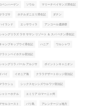
コペンハーゲン
ソウル
マリーナベイサンズ滞在記
サラゴサ
ホテルダニエリ滞在記
ダナン
ハイランド
エッサウィラ
アンコール遺跡群
シャングリラズ ラサ サヤン リゾート ＆ スパ ペナン滞在記
キャンプキップウイ滞在記
ハニア
ワルシャワ
フラトンベイホテル宿泊記
シャングリラ バール アルジサ
ボイントンキャニオン
ドバイ
イオニア海
クララデザートロッジ宿泊記
マラケシュ
シックスセンシズウルワツ宿泊記
シャトーホテル
エミリア ロマーニャ州
デサルコースト
バリ島
アレンテージョ地方