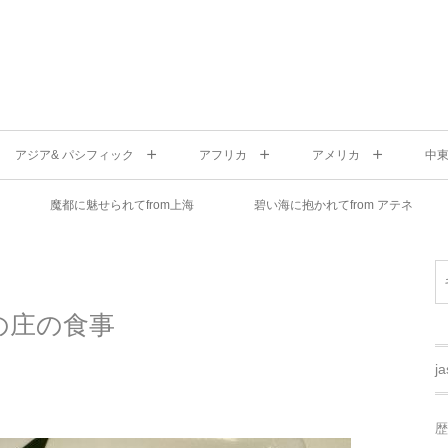
アジア& パシフィック
アフリカ
アメリカ
中
魔都に魅せられてfrom上海
碧い海に抱かれてfrom アテネ
の庄の食事
j
歴