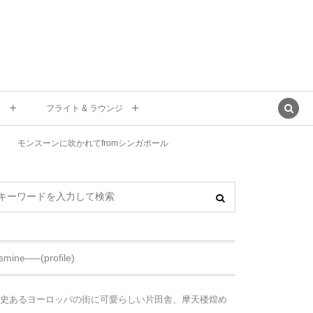
東
フライト & ラウンジ
モンスーンに吹かれてfromシンガポール
asmine—–(profile)
史あるヨーロッパの街に可愛らしい片田舎、摩天楼煌め