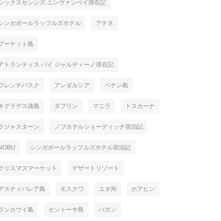
シックスセンシズ ニンヴァンベイ滞在記
シンガポールラッフルズホテル
アテネ
プーケット島
アトランティス バイ ジャルディーノ滞在記
フレンチバスク
アンダルシア
ペナン島
キグラデス諸島
ダブリン
マニラ
トスカーナ
ラジャスターン
ノブホテルショーディッチ宿泊記
NOBU
シンガポールラッフルズホテル宿泊記
クリスマスマーケット
デザートリゾート
アスティパレア島
モスクワ
ユタ州
ホアヒン
ランカウイ島
セントーサ島
バガン