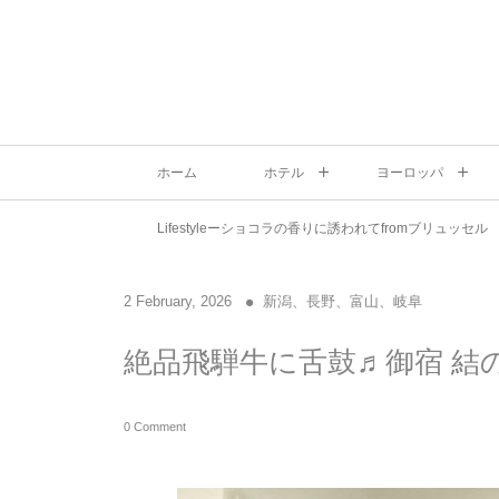
ホーム
ホテル
ヨーロッパ
Lifestyleーショコラの香りに誘われてfromブリュッセル
2
February
,
2026
新潟、長野、富山、岐阜
絶品飛騨牛に舌鼓♬御宿 結
0 Comment