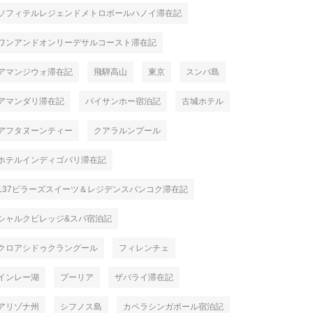
ソフィテルレジェンドメトロポールハノイ滞在記
ワンアンドオンリーデサルコースト滞在記
アマンジウォ滞在記
飛騨高山
東京
スンバ島
アマンダリ滞在記
バイサンホー宿泊記
古城ホテル
アフタヌーンティー
クアラルンプール
ホテルインディゴバリ滞在記
137ピラーズスイーツ＆レジデンスバンコク滞在記
シャルクビレッジ&スパ宿泊記
クロアシドゥクラングール
フィレンチェ
インレー湖
プーリア
ザバライ滞在記
アリゾナ州
シフノス島
カペラシンガポール宿泊記