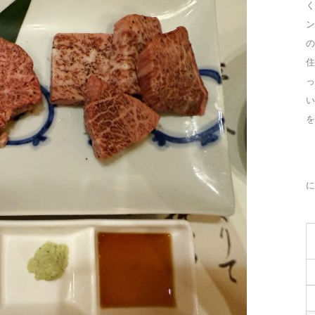
く
ン
の
住
っ
を
に