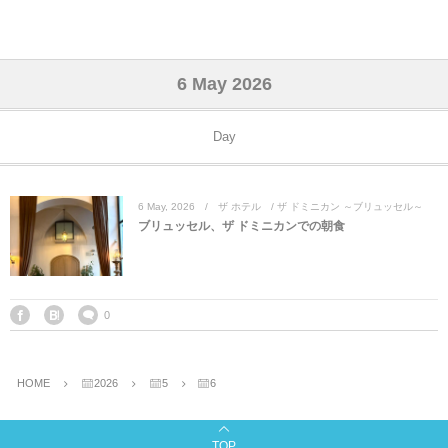
アジア& パシフィック
フライト & ラウンジ
ヨーロッパ
アフリカ
アメリカ
ホテル
中東
6 May 2026
アジアのホテル
中央ヨーロッパ
中国
モロッコ
アメリカ合衆国
カタール
エーゲ航空
シンガポール
フランスのホ
オマーンのホ
アメリカ合衆
モロッコのホ
オーストリア
ベルギー
ロシア
ギリシャ
デンマーク
香港&マカオ
東京、神奈川
ドバイ
Day
ヨーロッパのホテル
西ヨーロッパ
カンボジア
エジプト
サウジアラビア
エールフランス＆イベリア航空
中国のホテル
ギリシャのホ
アラブ首長国
エジプトのホ
ブルガリア
フランス
ポーランド
イタリア
北京
京都、奈良
アブダビ
6
May
,
2026
ザ ホテル / ザ ドミニカン ～ブリュッセル～
中東のホテル
東ヨーロッパ
インド
ナミビア
トルコ
全日空・日本航空
カンボジアの
ベルギーのホ
カタールのホ
ナミビアのホ
チェコ
イギリス
スペイン
福建省＆海南
山梨
ブリュッセル、ザ ドミニカンでの朝食
アメリカのホテル
南ヨーロッパ
インドネシア
オマーン
エミレーツ航空
インドのホテ
イタリアのホ
サウジアラビ
クロアチア
ドイツ
ポルトガル
桂林＆陽朔
新潟、長野、
アフリカのホテル
北ヨーロッパ
韓国
アラブ首長国連邦
エチオピア航空
日本のホテル
ポルトガルの
ハンガリー
オランダ
ジブラルタル
杭州＆水郷
三重、和歌山
0
オセアニアのホテル
日本
ユーロスター・タリス
インドネシア
ドイツのホテ
モンテネグロ
スイス
サンマリノ
ハルビン＆瀋
HOME
2026
5
6
ラオス
ルフトハンザ航空・ブリュッセル航空
マレーシアの
イギリスのホ
ルーマニア
アイルランド
モナコ公国
上海
TOP