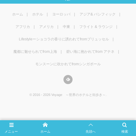
マレーシア
カタール航空
モルディブの
スペインのホ
ルクセンブル
チベット
ホーム
ホテル
ヨーロッパ
アジア& パシフィック
モルディブ
シンガポール航空
ミャンマーの
オランダのホ
リヒテンシュ
西安
アフリカ
アメリカ
中東
フライト & ラウンジ
ミャンマー
ラオスのホテ
ポーランドの
雲南省
Lifestyleーショコラの香りに誘われてfromブリュッセル
シンガポール
フィリピンの
スイスのホテ
魔都に魅せられてfrom上海
碧い海に抱かれてfrom アテネ
モンスーンに吹かれてfromシンガポール
フィリピン
タイのホテル
ヨーロッパ他
ヴェトナム
ヴェトナムの
©
2016 - 2026
Voyage ～世界のホテルと街歩き～
.
タイ
韓国のホテル
メニュー
ホーム
先頭へ
検索