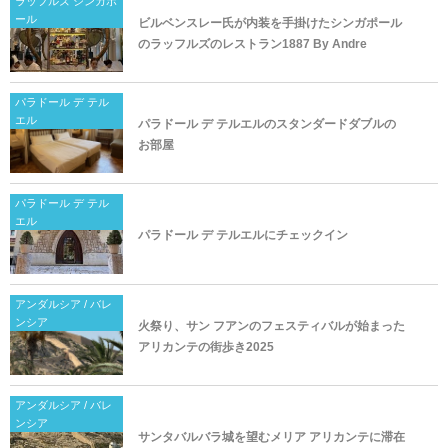
ラッフルズ シンガポ
ール
ビルベンスレー氏が内装を手掛けたシンガポール
のラッフルズのレストラン1887 By Andre
パラドール デ テル
エル
パラドール デ テルエルのスタンダードダブルの
お部屋
パラドール デ テル
エル
パラドール デ テルエルにチェックイン
アンダルシア / バレ
ンシア
火祭り、サン フアンのフェスティバルが始まった
アリカンテの街歩き2025
アンダルシア / バレ
ンシア
サンタバルバラ城を望むメリア アリカンテに滞在