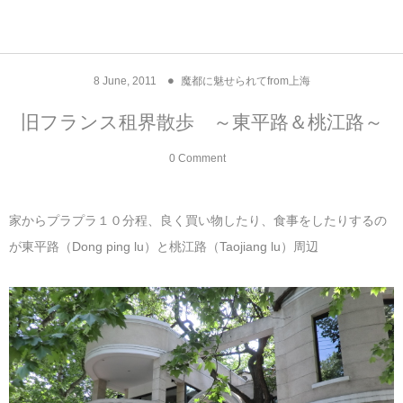
アジア& パシフィック
フライト & ラウンジ
ヨーロッパ
アフリカ
アメリカ
ホテル
中東
8
June
,
2011
魔都に魅せられてfrom上海
アジアのホテル
中央ヨーロッパ
中国
モロッコ
アメリカ合衆国
カタール
エーゲ航空
シンガポール
フランスのホ
オマーンのホ
アメリカ合衆
モロッコのホ
オーストリア
ベルギー
ロシア
ギリシャ
デンマーク
香港&マカオ
東京、神奈川
ドバイ
旧フランス租界散歩 ～東平路＆桃江路～
ヨーロッパのホテル
西ヨーロッパ
カンボジア
エジプト
サウジアラビア
エールフランス＆イベリア航空
中国のホテル
ギリシャのホ
アラブ首長国
エジプトのホ
ブルガリア
フランス
ポーランド
イタリア
北京
京都、奈良
アブダビ
0 Comment
中東のホテル
東ヨーロッパ
インド
ナミビア
トルコ
全日空・日本航空
カンボジアの
ベルギーのホ
カタールのホ
ナミビアのホ
チェコ
イギリス
スペイン
福建省＆海南
山梨
家からプラプラ１０分程、良く買い物したり、食事をしたりするの
アメリカのホテル
南ヨーロッパ
インドネシア
オマーン
エミレーツ航空
インドのホテ
イタリアのホ
サウジアラビ
クロアチア
ドイツ
ポルトガル
桂林＆陽朔
新潟、長野、
が東平路（Dong ping lu）と桃江路（Taojiang lu）周辺
アフリカのホテル
北ヨーロッパ
韓国
アラブ首長国連邦
エチオピア航空
日本のホテル
ポルトガルの
ハンガリー
オランダ
ジブラルタル
杭州＆水郷
三重、和歌山
オセアニアのホテル
日本
ユーロスター・タリス
インドネシア
ドイツのホテ
モンテネグロ
スイス
サンマリノ
ハルビン＆瀋
ラオス
ルフトハンザ航空・ブリュッセル航空
マレーシアの
イギリスのホ
ルーマニア
アイルランド
モナコ公国
上海