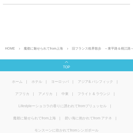
HOME
魔都に魅せられてfrom上海
旧フランス租界散歩 ～東平路＆桃江路
TOP
ホーム
ホテル
ヨーロッパ
アジア& パシフィック
アフリカ
アメリカ
中東
フライト & ラウンジ
Lifestyleーショコラの香りに誘われてfromブリュッセル
魔都に魅せられてfrom上海
碧い海に抱かれてfrom アテネ
モンスーンに吹かれてfromシンガポール