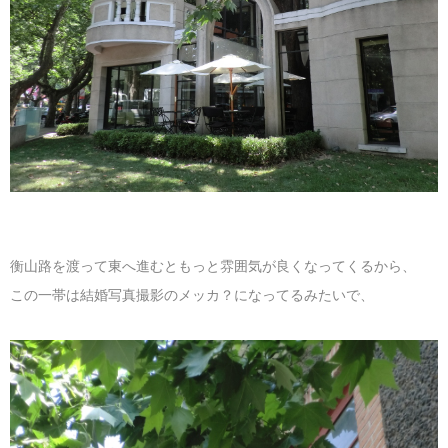
マレーシア
カタール航空
モルディブの
スペインのホ
ルクセンブル
チベット
モルディブ
シンガポール航空
ミャンマーの
オランダのホ
リヒテンシュ
西安
ミャンマー
ラオスのホテ
ポーランドの
雲南省
シンガポール
フィリピンの
スイスのホテ
フィリピン
タイのホテル
ヨーロッパ他
衡山路を渡って東へ進むともっと雰囲気が良くなってくるから、
ヴェトナム
ヴェトナムの
この一帯は結婚写真撮影のメッカ？になってるみたいで、
タイ
韓国のホテル