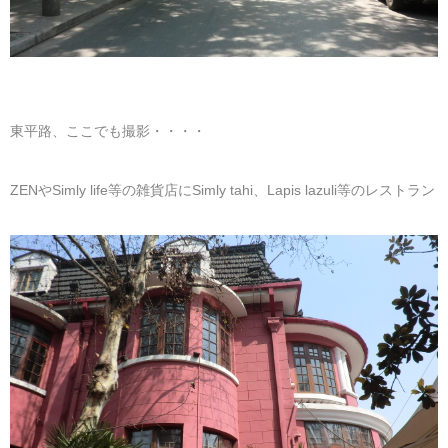
東平路、ここでも撮影・・・・
ZENやSimly life等の雑貨店にSimly tahi、Lapis lazuli等のレストラン