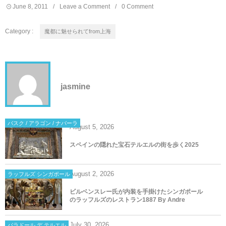
June
8
,
2011
Leave a Comment
0 Comment
Category :
魔都に魅せられてfrom上海
jasmine
バスク / アラゴン / ナバーラ
August
5
,
2026
スペインの隠れた宝石テルエルの街を歩く2025
August
2
,
2026
ラッフルズ シンガポール
ビルベンスレー氏が内装を手掛けたシンガポール
のラッフルズのレストラン1887 By Andre
July
30
,
2026
パラドール デ テルエル