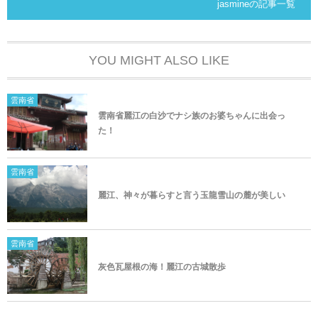
jasmineの記事一覧
YOU MIGHT ALSO LIKE
雲南省
雲南省麗江の白沙でナシ族のお婆ちゃんに出会っ
た！
雲南省
麗江、神々が暮らすと言う玉龍雪山の麓が美しい
雲南省
灰色瓦屋根の海！麗江の古城散歩