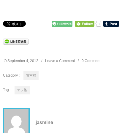
0
September
4
,
2012
Leave a Comment
0 Comment
Category :
雲南省
Tag :
ナシ族
jasmine