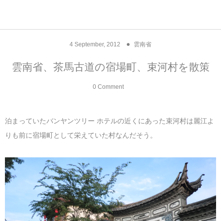
アジア& パシフィック
フライト & ラウンジ
ヨーロッパ
アフリカ
アメリカ
ホテル
中東
4
September
,
2012
雲南省
アジアのホテル
中央ヨーロッパ
中国
モロッコ
アメリカ合衆国
カタール
エーゲ航空
シンガポール
フランスのホ
オマーンのホ
アメリカ合衆
モロッコのホ
オーストリア
ベルギー
ロシア
ギリシャ
デンマーク
香港&マカオ
東京、神奈川
ドバイ
雲南省、茶馬古道の宿場町、束河村を散策
ヨーロッパのホテル
西ヨーロッパ
カンボジア
エジプト
サウジアラビア
エールフランス＆イベリア航空
中国のホテル
ギリシャのホ
アラブ首長国
エジプトのホ
ブルガリア
フランス
ポーランド
イタリア
北京
京都、奈良
アブダビ
0 Comment
中東のホテル
東ヨーロッパ
インド
ナミビア
トルコ
全日空・日本航空
カンボジアの
ベルギーのホ
カタールのホ
ナミビアのホ
チェコ
イギリス
スペイン
福建省＆海南
山梨
泊まっていたバンヤンツリー ホテルの近くにあった束河村は麗江よ
アメリカのホテル
南ヨーロッパ
インドネシア
オマーン
エミレーツ航空
インドのホテ
イタリアのホ
サウジアラビ
クロアチア
ドイツ
ポルトガル
桂林＆陽朔
新潟、長野、
りも前に宿場町として栄えていた村なんだそう。
アフリカのホテル
北ヨーロッパ
韓国
アラブ首長国連邦
エチオピア航空
日本のホテル
ポルトガルの
ハンガリー
オランダ
ジブラルタル
杭州＆水郷
三重、和歌山
オセアニアのホテル
日本
ユーロスター・タリス
インドネシア
ドイツのホテ
モンテネグロ
スイス
サンマリノ
ハルビン＆瀋
ラオス
ルフトハンザ航空・ブリュッセル航空
マレーシアの
イギリスのホ
ルーマニア
アイルランド
モナコ公国
上海