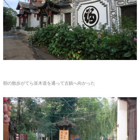
マレーシア
カタール航空
モルディブの
スペインのホ
ルクセンブル
チベット
モルディブ
シンガポール航空
ミャンマーの
オランダのホ
リヒテンシュ
西安
ミャンマー
ラオスのホテ
ポーランドの
雲南省
シンガポール
フィリピンの
スイスのホテ
フィリピン
タイのホテル
ヨーロッパ他
朝の散歩がてら並木道を通って古鎮へ向かった
ヴェトナム
ヴェトナムの
タイ
韓国のホテル