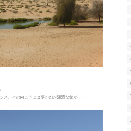
。
シス、その向こうには夢か幻か瀟洒な館が・・・・