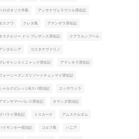
ペロポネソス半島
アンサナヴェラヴァル滞在記
モスクワ
クレタ島
アマンサラ滞在記
オステルリー ドゥ プレザンス滞在記
クアラルンプール
アンダルシア
コスタナヴァリノ
ザレギャンスミニャック滞在記
アマンキラ滞在記
フォーシーズンズリゾートチェンマイ滞在記
シャルクビレッジ&スパ宿泊記
エッサウィラ
アマンサマーパレス滞在記
オマンダ宿泊記
ザバライ滞在記
トスカーナ
アムステルダム
バイサンホー宿泊記
コルフ島
ハニア