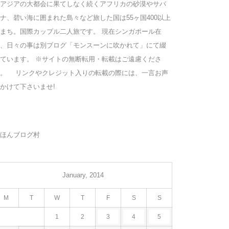
アジアの大都会に果てしなく続くアフリカの砂漠やサバ
ナ、碧い海に囲まれた島々など旅した国は55ヶ国400以上
まち。国際カップル二人旅です。 現在シンガポール在
、日々の事は別ブログ「モンスーンに吹かれて」にて綴
ています。 ※サイトの無断転用・転載はご遠慮くださ
い。 リンクやクレジット入りの転載の際には、一言お声
かけて下さいませ!
ほんブログ村
January, 2014
M
T
W
T
F
S
S
1
2
3
4
5