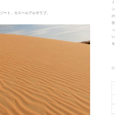
く
ン
ゾート、カスールアルサラブ。
の
住
っ
を
に