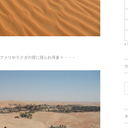
« 
ファリやラクダの背に揺られ等多々・・・