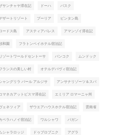
ザサンチャヤ滞在記
ドーハ
バスク
デザートリゾート
プーリア
ビンタン島
ロードス島
アスティアパレス
アマンゾイ滞在記
頤和園
フラトンベイホテル宿泊記
リゾートワールドセントーサ
バンコク
ムンドック
フランスの美しい村
オテルデパヴィ宿泊記
シャングリラ バール アルジサ
アンサナリゾーツ＆スパ
コマネカアットビスマ滞在記
エミリア ロマーニャ州
ヴェネツィア
ザウエアハウスホテル宿泊記
雲南省
カペラハノイ宿泊記
ワルシャワ
バガン
ムシャラロッジ
ドゥブロブニク
アグラ