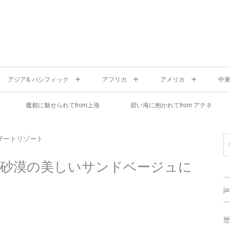
アジア& パシフィック
アフリカ
アメリカ
中
魔都に魅せられてfrom上海
碧い海に抱かれてfrom アテネ
ザートリゾート
ワ砂漠の美しいサンドベージュに
j
歴