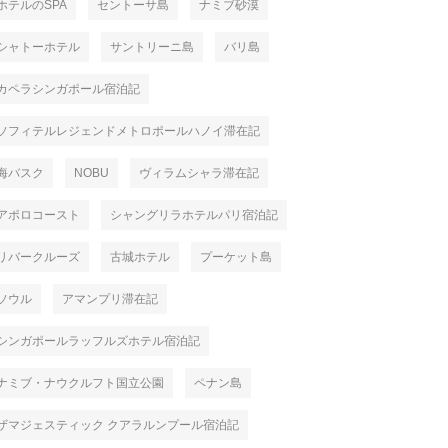
ホテルのSPA
セントーサ島
ナミブ砂漠
シャトーホテル
サントリーニ島
バリ島
カペラシンガポール宿泊記
ソフィテルレジェンドメトロポールハノイ滞在記
海バスク
NOBU
ヴィラムシャラ滞在記
アポロコースト
シャングリラホテルパリ宿泊記
リバークルーズ
古城ホテル
プーケット島
ソウル
アマンプリ滞在記
シンガポールラッフルズホテル宿泊記
ナミブ・ナウクルフト国立公園
ペナン島
ザマジェスティック クアラルンプール宿泊記