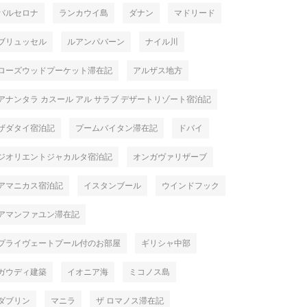
バルセロナ
ランカウイ島
ダナン
マドリード
ブリュッセル
ルアンパバーン
ナイル川
ローズウッドプーケット滞在記
アルザス地方
アナンタラ カスール アル サラブ デザートリゾート宿泊記
ザダタイ宿泊記
プームバイタン滞在記
ドバイ
ジオリエントジャカルタ宿泊記
オンガヴァリザーブ
アマニカス宿泊記
イスタンブール
ウインドフック
アマンファユン滞在記
プライヴェートプール付のお部屋
ギリシャ中部
ガウディ建築
イオニア海
ミコノス島
ダブリン
マニラ
ザ ロマノス滞在記