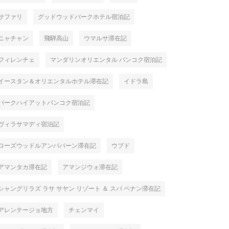
サファリ
グッドウッドパークホテル宿泊記
ニャチャン
飛騨高山
ウマルサ滞在記
フィレンチェ
マンダリンオリエンタル バンコク宿泊記
イースタン＆オリエンタルホテル滞在記
イドラ島
パークハイアットバンコク宿泊記
ヴィラサマディ宿泊記
ローズウッドルアンパバーン滞在記
ウブド
アマンタカ滞在記
アマンジウォ滞在記
シャングリラズ ラサ サヤン リゾート ＆ スパ ペナン滞在記
アレンテージョ地方
チェンマイ