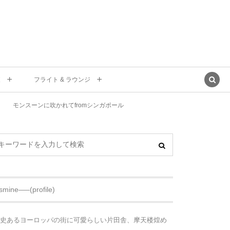
東
フライト & ラウンジ
モンスーンに吹かれてfromシンガポール
asmine—–(profile)
史あるヨーロッパの街に可愛らしい片田舎、摩天楼煌め