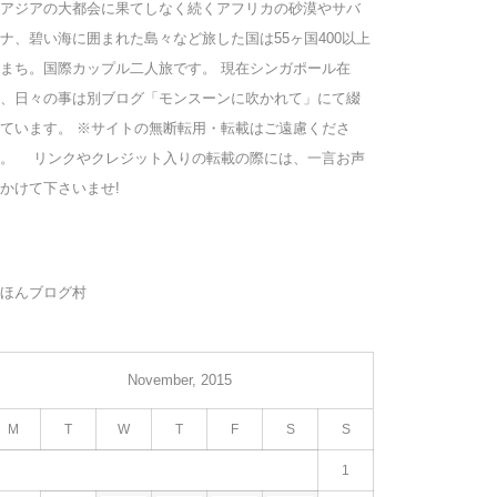
アジアの大都会に果てしなく続くアフリカの砂漠やサバ
ナ、碧い海に囲まれた島々など旅した国は55ヶ国400以上
まち。国際カップル二人旅です。 現在シンガポール在
、日々の事は別ブログ「モンスーンに吹かれて」にて綴
ています。 ※サイトの無断転用・転載はご遠慮くださ
い。 リンクやクレジット入りの転載の際には、一言お声
かけて下さいませ!
ほんブログ村
November, 2015
M
T
W
T
F
S
S
1