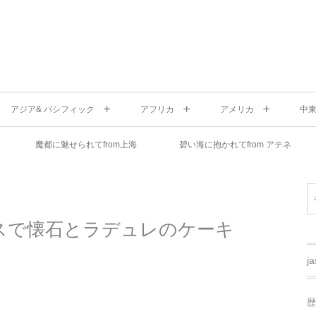
アジア& パシフィック
アフリカ
アメリカ
中
魔都に魅せられてfrom上海
碧い海に抱かれてfrom アテネ
スで懐石とラデュレのケーキ
j
歴