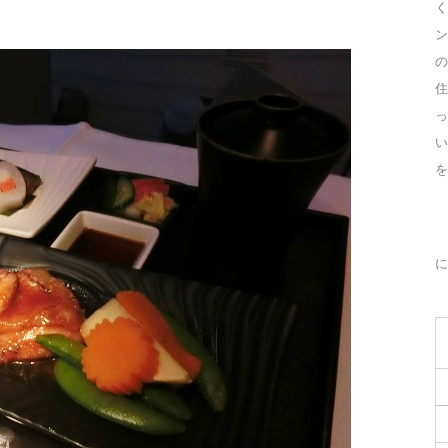
く
ン
の
住
っ
を
に