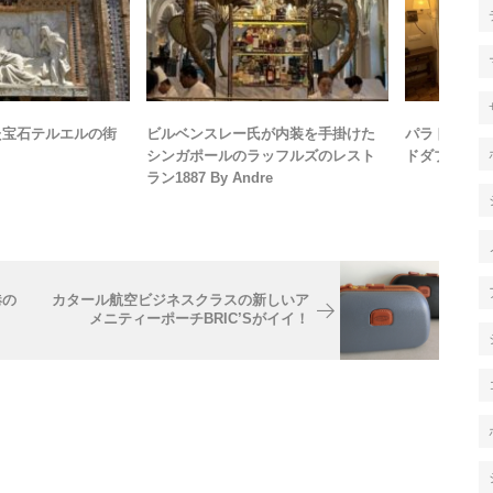
た宝石テルエルの街
ビルベンスレー氏が内装を手掛けた
パラドール 
シンガポールのラッフルズのレスト
ドダブルのお
ラン1887 By Andre
港の
カタール航空ビジネスクラスの新しいア
メニティーポーチBRIC’Sがイイ！