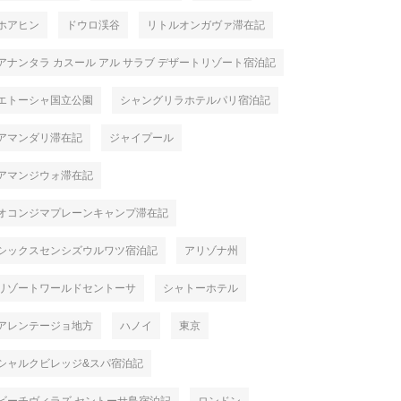
ホアヒン
ドウロ渓谷
リトルオンガヴァ滞在記
アナンタラ カスール アル サラブ デザートリゾート宿泊記
エトーシャ国立公園
シャングリラホテルパリ宿泊記
アマンダリ滞在記
ジャイプール
アマンジウォ滞在記
オコンジマプレーンキャンプ滞在記
シックスセンシズウルワツ宿泊記
アリゾナ州
リゾートワールドセントーサ
シャトーホテル
アレンテージョ地方
ハノイ
東京
 テルエル
パラドール デ テルエル
アンダル
シャルクビレッジ&スパ宿泊記