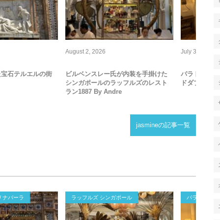
August
2
,
2026
July
30
,
2026
た宝石テルエルの街
ビルベンスレー氏が内装を手掛けた
パラドール 
シンガポールのラッフルズのレスト
ドダブルのお
ラン1887 By Andre
jasmineの記事一覧
/ ナバーラ
ラッフルズ シンガポール
パラドール デ