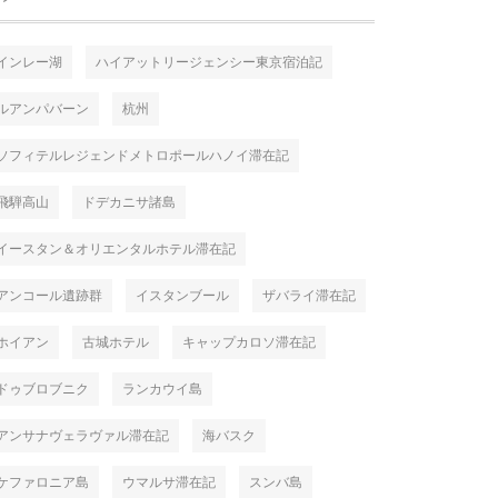
インレー湖
ハイアットリージェンシー東京宿泊記
ルアンパバーン
杭州
ソフィテルレジェンドメトロポールハノイ滞在記
飛騨高山
ドデカニサ諸島
イースタン＆オリエンタルホテル滞在記
アンコール遺跡群
イスタンブール
ザバライ滞在記
ホイアン
古城ホテル
キャップカロソ滞在記
ドゥブロブニク
ランカウイ島
アンサナヴェラヴァル滞在記
海バスク
ケファロニア島
ウマルサ滞在記
スンバ島