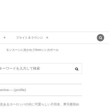
東
フライト & ラウンジ
モンスーンに吹かれてfromシンガポール
asmine—–(profile)
史あるヨーロッパの街に可愛らしい片田舎、摩天楼煌め