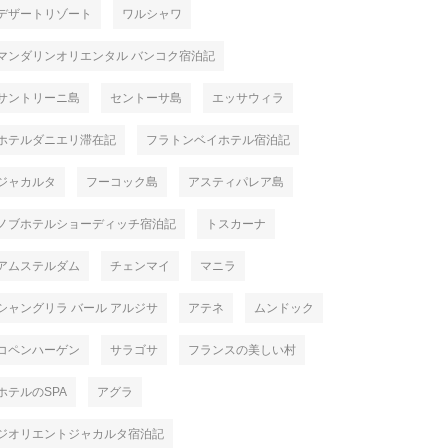
デザートリゾート
ワルシャワ
マンダリンオリエンタル バンコク宿泊記
サントリーニ島
セントーサ島
エッサウィラ
デ テルエルのスタンダー
パラドール デ テルエルにチェックイ
火祭り、
ホテルダニエリ滞在記
フラトンベイホテル宿泊記
部屋
ン
ルが始ま
2025
ジャカルタ
フーコック島
アスティパレア島
ノブホテルショーディッチ宿泊記
トスカーナ
アムステルダム
チェンマイ
マニラ
シャングリラ バール アルジサ
アテネ
ムンドック
コペンハーゲン
サラゴサ
フランスの美しい村
ホテルのSPA
アグラ
ジオリエントジャカルタ宿泊記