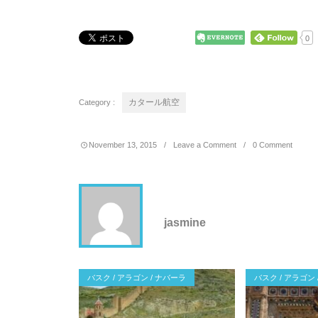
0
Category :
カタール航空
November
13
,
2015
Leave a Comment
0 Comment
jasmine
バスク / アラゴン / ナバーラ
バスク / アラゴン 