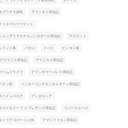
ビーチヴィラズ セントーサ島宿泊記
ロンドン
キグラデス諸島
アマンギリ滞在記
クリスマスマーケット
July
27
,
2026
July
24
,
2
シャングリラホテルシンガポール宿泊記
マスカット
デ テルエルのスタンダー
パラドール デ テルエルにチェックイ
火祭り、
部屋
ン
ルが始ま
シフノス島
バガン
ドバイ
ビンタン島
2025
ザ ロマノス滞在記
アマニカス宿泊記
ゲームドライブ
アマンサマーパレス滞在記
ペナン島
インターコンチネンタルダナン宿泊記
スペインバスク
アンダルシア
オステルリー ドゥ プレザンス滞在記
リバークルーズ
 テルエル
パラドール デ テルエル
アンダル
エミリア ロマーニャ州
アマンファユン滞在記