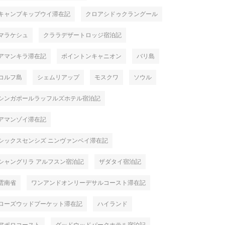
キャンプキップウイ滞在記
クロアシドゥクラングール
マラケシュ
クララデザートロッジ宿泊記
アマンキラ滞在記
ボイントンキャニオン
バリ島
コルフ島
シェムリアップ
モスクワ
ソウル
シンガポールラッフルズホテル宿泊記
アマンゾイ滞在記
シックスセンシズ ニンヴァンベイ滞在記
シャングリラ アルフスン宿泊記
ザダタイ宿泊記
雲南省
ワンアンドオンリーデサルコースト滞在記
ローズウッドプーケット滞在記
ハイランド