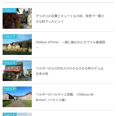
ワロニア
デコボコの石畳とキュートな小径、世界で一番小
さな町デュルビュイ
ワロニア
Abbaye d’Orval ～緑に抱かれたオヴァル修道院
～
ワロニア
ベルギーの人口500人の小さな小さな村ルデュは
古本の村
ワロニア
ベルギーのベルサイユ宮殿、 Château de
Beloeil（ベロイユ城）
ワロニア