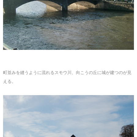
マレーシア
カタール航空
モルディブの
スペインのホ
ルクセンブル
チベット
モルディブ
シンガポール航空
ミャンマーの
オランダのホ
リヒテンシュ
西安
ミャンマー
ラオスのホテ
ポーランドの
雲南省
シンガポール
フィリピンの
スイスのホテ
フィリピン
タイのホテル
ヨーロッパ他
町並みを縫うように流れるスモウ川、向こうの丘に城が建つのが見
える。
ヴェトナム
ヴェトナムの
タイ
韓国のホテル