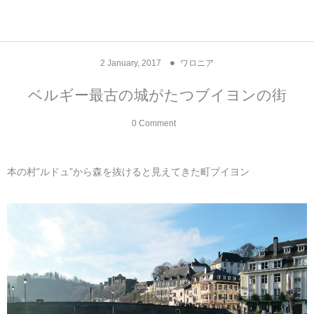
アジア& パシフィック
フライト & ラウンジ
ヨーロッパ
アフリカ
アメリカ
ホテル
中東
2
January
,
2017
ワロニア
アジアのホテル
中央ヨーロッパ
中国
モロッコ
アメリカ合衆国
カタール
エーゲ航空
シンガポール
フランスのホ
オマーンのホ
アメリカ合衆
モロッコのホ
オーストリア
ベルギー
ロシア
ギリシャ
デンマーク
香港&マカオ
東京、神奈川
ドバイ
ベルギー最古の城がたつブイヨンの街
ヨーロッパのホテル
西ヨーロッパ
カンボジア
エジプト
サウジアラビア
エールフランス＆イベリア航空
中国のホテル
ギリシャのホ
アラブ首長国
エジプトのホ
ブルガリア
フランス
ポーランド
イタリア
北京
京都、奈良
アブダビ
0 Comment
中東のホテル
東ヨーロッパ
インド
ナミビア
トルコ
全日空・日本航空
カンボジアの
ベルギーのホ
カタールのホ
ナミビアのホ
チェコ
イギリス
スペイン
福建省＆海南
山梨
本の村”ルドュ”から森を抜けると見えてきた町ブイヨン
アメリカのホテル
南ヨーロッパ
インドネシア
オマーン
エミレーツ航空
インドのホテ
イタリアのホ
サウジアラビ
クロアチア
ドイツ
ポルトガル
桂林＆陽朔
新潟、長野、
アフリカのホテル
北ヨーロッパ
韓国
アラブ首長国連邦
エチオピア航空
日本のホテル
ポルトガルの
ハンガリー
オランダ
ジブラルタル
杭州＆水郷
三重、和歌山
オセアニアのホテル
日本
ユーロスター・タリス
インドネシア
ドイツのホテ
モンテネグロ
スイス
サンマリノ
ハルビン＆瀋
ラオス
ルフトハンザ航空・ブリュッセル航空
マレーシアの
イギリスのホ
ルーマニア
アイルランド
モナコ公国
上海