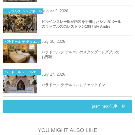
August
2
,
2026
ラッフルズ シンガポール
ビルベンスレー氏が内装を手掛けたシンガポール
のラッフルズのレストラン1887 By Andre
July
30
,
2026
パラドール デ テルエル
パラドール デ テルエルのスタンダードダブルの
お部屋
パラドール デ テルエル
July
27
,
2026
パラドール デ テルエルにチェックイン
jasmineの記事一覧
YOU MIGHT ALSO LIKE