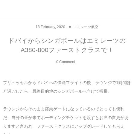
アジア& パシフィック
フライト & ラウンジ
ヨーロッパ
アフリカ
アメリカ
ホテル
中東
18
February
,
2020
エミレーツ航空
アジアのホテル
中央ヨーロッパ
中国
モロッコ
アメリカ合衆国
カタール
エーゲ航空
シンガポール
フランスのホ
オマーンのホ
アメリカ合衆
モロッコのホ
オーストリア
ベルギー
ロシア
ギリシャ
デンマーク
香港&マカオ
東京、神奈川
ドバイ
ドバイからシンガポールはエミレーツの
A380-800ファーストクラスで！
ヨーロッパのホテル
西ヨーロッパ
カンボジア
エジプト
サウジアラビア
エールフランス＆イベリア航空
中国のホテル
ギリシャのホ
アラブ首長国
エジプトのホ
ブルガリア
フランス
ポーランド
イタリア
北京
京都、奈良
アブダビ
0 Comment
中東のホテル
東ヨーロッパ
インド
ナミビア
トルコ
全日空・日本航空
カンボジアの
ベルギーのホ
カタールのホ
ナミビアのホ
チェコ
イギリス
スペイン
福建省＆海南
山梨
アメリカのホテル
南ヨーロッパ
インドネシア
オマーン
エミレーツ航空
インドのホテ
イタリアのホ
サウジアラビ
クロアチア
ドイツ
ポルトガル
桂林＆陽朔
新潟、長野、
ブリュッセルからドバイへの快適フライトの後、ラウンジで1時間ほ
ど過ごしたら、最終目的地のシンガポールへ向けて搭乗。
アフリカのホテル
北ヨーロッパ
韓国
アラブ首長国連邦
エチオピア航空
日本のホテル
ポルトガルの
ハンガリー
オランダ
ジブラルタル
杭州＆水郷
三重、和歌山
ラウンジからそのまま搭乗ゲートになっているのでとっても便利
オセアニアのホテル
日本
ユーロスター・タリス
インドネシア
ドイツのホテ
モンテネグロ
スイス
サンマリノ
ハルビン＆瀋
だ。自分の番が来てボーディングチケットを渡すとお席の変更があ
ラオス
ルフトハンザ航空・ブリュッセル航空
マレーシアの
イギリスのホ
ルーマニア
アイルランド
モナコ公国
上海
りますと言われ、ファーストクラスにアップグレードしてもらえ