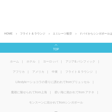
HOME
フライト & ラウンジ
エミレーツ航空
ドバイからシンガポールはエ
TOP
ホーム
ホテル
ヨーロッパ
アジア& パシフィック
アフリカ
アメリカ
中東
フライト & ラウンジ
Lifestyleーショコラの香りに誘われてfromブリュッセル
魔都に魅せられてfrom上海
碧い海に抱かれてfrom アテネ
モンスーンに吹かれてfromシンガポール