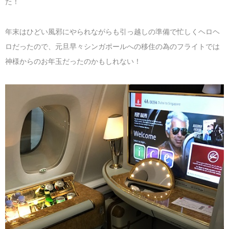
た！
マレーシア
カタール航空
モルディブの
スペインのホ
ルクセンブル
チベット
年末はひどい風邪にやられながらも引っ越しの準備で忙しくヘロヘ
モルディブ
シンガポール航空
ミャンマーの
オランダのホ
リヒテンシュ
西安
ロだったので、元旦早々シンガポールへの移住の為のフライトでは
ミャンマー
ラオスのホテ
ポーランドの
雲南省
神様からのお年玉だったのかもしれない！
シンガポール
フィリピンの
スイスのホテ
フィリピン
タイのホテル
ヨーロッパ他
ヴェトナム
ヴェトナムの
タイ
韓国のホテル