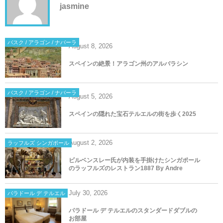
jasmine
バスク / アラゴン / ナバーラ
August
8
,
2026
スペインの絶景！アラゴン州のアルバラシン
バスク / アラゴン / ナバーラ
August
5
,
2026
スペインの隠れた宝石テルエルの街を歩く2025
August
2
,
2026
ラッフルズ シンガポール
ビルベンスレー氏が内装を手掛けたシンガポール
のラッフルズのレストラン1887 By Andre
July
30
,
2026
パラドール デ テルエル
パラドール デ テルエルのスタンダードダブルの
お部屋