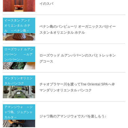
イのスパ
イースタン アンド
オリエンタル ホテ
ペナン島のパンピューリ オーガニックスパ@イー
ル ～ペナン島～
スタン＆オリエンタル ホテル
ローズウッド ルアン
パバーン ～ルア
ローズウッド ルアンパバーンのスパとトレッキン
ンパバーン～
グコース
マンダリンオリエン
タル バンコク
チャオプラヤー川を渡ってTne Oriental SPAへ＠
マンダリンオリエンタル バンコク
アマンジウォ ～ジ
ャワ島、ジョグシャ
ジャワ島のアマンジウォでスパを楽しもう♪
カルタ～