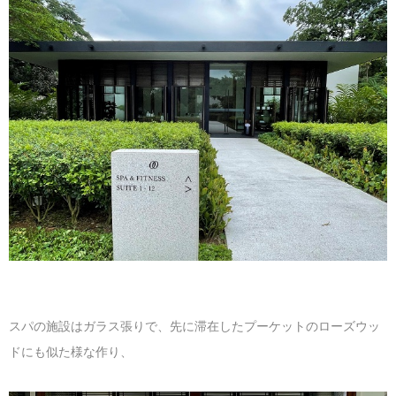
マレーシア
カタール航空
モルディブの
スペインのホ
ルクセンブル
チベット
モルディブ
シンガポール航空
ミャンマーの
オランダのホ
リヒテンシュ
西安
ミャンマー
ラオスのホテ
ポーランドの
雲南省
シンガポール
フィリピンの
スイスのホテ
フィリピン
タイのホテル
ヨーロッパ他
ヴェトナム
ヴェトナムの
タイ
韓国のホテル
スパの施設はガラス張りで、先に滞在したプーケットのローズウッ
ドにも似た様な作り、