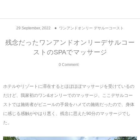
アジア& パシフィック
フライト & ラウンジ
ヨーロッパ
アフリカ
アメリカ
ホテル
中東
29
September
,
2022
ワンアンドオンリー デサルーコースト
アジアのホテル
中央ヨーロッパ
中国
モロッコ
アメリカ合衆国
カタール
エーゲ航空
シンガポール
フランスのホ
オマーンのホ
アメリカ合衆
モロッコのホ
オーストリア
ベルギー
ロシア
ギリシャ
デンマーク
香港&マカオ
東京、神奈川
ドバイ
残念だったワンアンドオンリーデサルコー
ストのSPAでマッサージ
ヨーロッパのホテル
西ヨーロッパ
カンボジア
エジプト
サウジアラビア
エールフランス＆イベリア航空
中国のホテル
ギリシャのホ
アラブ首長国
エジプトのホ
ブルガリア
フランス
ポーランド
イタリア
北京
京都、奈良
アブダビ
0 Comment
中東のホテル
東ヨーロッパ
インド
ナミビア
トルコ
全日空・日本航空
カンボジアの
ベルギーのホ
カタールのホ
ナミビアのホ
チェコ
イギリス
スペイン
福建省＆海南
山梨
アメリカのホテル
南ヨーロッパ
インドネシア
オマーン
エミレーツ航空
インドのホテ
イタリアのホ
サウジアラビ
クロアチア
ドイツ
ポルトガル
桂林＆陽朔
新潟、長野、
ホテルやリゾートに滞在するとほぼほぼマッサージを受けているの
だけど、我家初のワン&オンリーでのマッサージ、ここデサルコー
アフリカのホテル
北ヨーロッパ
韓国
アラブ首長国連邦
エチオピア航空
日本のホテル
ポルトガルの
ハンガリー
オランダ
ジブラルタル
杭州＆水郷
三重、和歌山
ストでは施術者がビニールの手袋をハメての施術だったので、身体
に感じる感触がやはり悪く、残念に思えた90分のマッサージでし
オセアニアのホテル
日本
ユーロスター・タリス
インドネシア
ドイツのホテ
モンテネグロ
スイス
サンマリノ
ハルビン＆瀋
た。
ラオス
ルフトハンザ航空・ブリュッセル航空
マレーシアの
イギリスのホ
ルーマニア
アイルランド
モナコ公国
上海