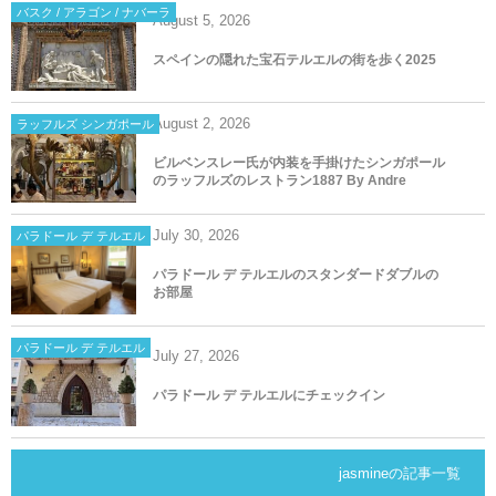
バスク / アラゴン / ナバーラ
August
5
,
2026
スペインの隠れた宝石テルエルの街を歩く2025
August
2
,
2026
ラッフルズ シンガポール
ビルベンスレー氏が内装を手掛けたシンガポール
のラッフルズのレストラン1887 By Andre
July
30
,
2026
パラドール デ テルエル
パラドール デ テルエルのスタンダードダブルの
お部屋
パラドール デ テルエル
July
27
,
2026
パラドール デ テルエルにチェックイン
jasmineの記事一覧