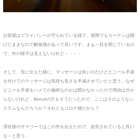
お部屋はプライバシーが守られている様で、昼間でもカーテンは開
けたままなので解放感があって良いです。まぁ～目を閉じているの
で、外の様子は見えないけれど・・・・
そして、先に伝えた様に、マッサージは良いのだけどビニール手袋
を付けてのマッサージは気持ち良さを半減させていたと思う。なぜ
ビニール手袋をハメての施術なのかは聞かなかったので理由は分か
らないけれど、Benoitの方もそうだったので、ここはそのようなシ
ステムなんだろうか？それともコロナ禍だから？
滞在後のサマリーではこの件を伝えたので、改良されていると良い
な～と思う。