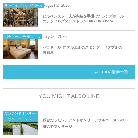
August
2
,
2026
ラッフルズ シンガポール
ビルベンスレー氏が内装を手掛けたシンガポール
のラッフルズのレストラン1887 By Andre
July
30
,
2026
パラドール デ テルエル
パラドール デ テルエルのスタンダードダブルの
お部屋
jasmineの記事一覧
YOU MIGHT ALSO LIKE
ワンアンドオンリー
デサルーコースト
残念だったワンアンドオンリーデサルコーストの
SPAでマッサージ