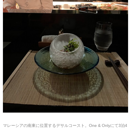
マレーシア
カタール航空
モルディブの
スペインのホ
ルクセンブル
チベット
モルディブ
シンガポール航空
ミャンマーの
オランダのホ
リヒテンシュ
西安
ミャンマー
ラオスのホテ
ポーランドの
雲南省
シンガポール
フィリピンの
スイスのホテ
フィリピン
タイのホテル
ヨーロッパ他
ヴェトナム
ヴェトナムの
タイ
韓国のホテル
マレーシアの南東に位置するデサルコースト。One & Onlyにて3泊4