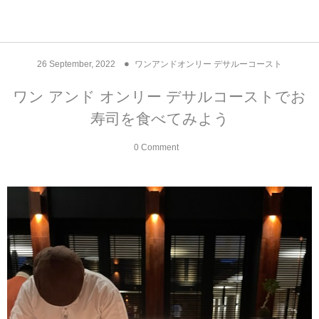
アジア& パシフィック
フライト & ラウンジ
ヨーロッパ
アフリカ
アメリカ
ホテル
中東
26
September
,
2022
ワンアンドオンリー デサルーコースト
アジアのホテル
中央ヨーロッパ
中国
モロッコ
アメリカ合衆国
カタール
エーゲ航空
シンガポール
フランスのホ
オマーンのホ
アメリカ合衆
モロッコのホ
オーストリア
ベルギー
ロシア
ギリシャ
デンマーク
香港&マカオ
東京、神奈川
ドバイ
ワン アンド オンリー デサルコーストでお
寿司を食べてみよう
ヨーロッパのホテル
西ヨーロッパ
カンボジア
エジプト
サウジアラビア
エールフランス＆イベリア航空
中国のホテル
ギリシャのホ
アラブ首長国
エジプトのホ
ブルガリア
フランス
ポーランド
イタリア
北京
京都、奈良
アブダビ
0 Comment
中東のホテル
東ヨーロッパ
インド
ナミビア
トルコ
全日空・日本航空
カンボジアの
ベルギーのホ
カタールのホ
ナミビアのホ
チェコ
イギリス
スペイン
福建省＆海南
山梨
アメリカのホテル
南ヨーロッパ
インドネシア
オマーン
エミレーツ航空
インドのホテ
イタリアのホ
サウジアラビ
クロアチア
ドイツ
ポルトガル
桂林＆陽朔
新潟、長野、
アフリカのホテル
北ヨーロッパ
韓国
アラブ首長国連邦
エチオピア航空
日本のホテル
ポルトガルの
ハンガリー
オランダ
ジブラルタル
杭州＆水郷
三重、和歌山
オセアニアのホテル
日本
ユーロスター・タリス
インドネシア
ドイツのホテ
モンテネグロ
スイス
サンマリノ
ハルビン＆瀋
ラオス
ルフトハンザ航空・ブリュッセル航空
マレーシアの
イギリスのホ
ルーマニア
アイルランド
モナコ公国
上海