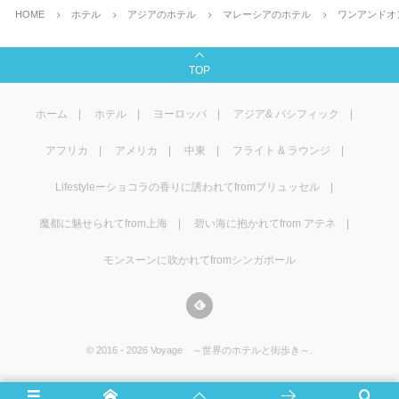
HOME
ホテル
アジアのホテル
マレーシアのホテル
ワンアンドオ
TOP
ホーム
ホテル
ヨーロッパ
アジア& パシフィック
アフリカ
アメリカ
中東
フライト & ラウンジ
Lifestyleーショコラの香りに誘われてfromブリュッセル
魔都に魅せられてfrom上海
碧い海に抱かれてfrom アテネ
モンスーンに吹かれてfromシンガポール
©
2016 - 2026
Voyage ～世界のホテルと街歩き～
.