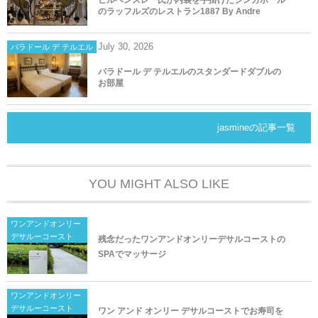
ビルベンスレー氏が内装を手掛けたシンガポール
のラッフルズのレストラン1887 By Andre
July
30
,
2026
パラドール デ テルエル
パラドール デ テルエルのスタンダードダブルの
お部屋
jasmineの記事一覧
YOU MIGHT ALSO LIKE
ワンアンドオンリー
デサルーコースト
残念だったワンアンドオンリーデサルコーストの
SPAでマッサージ
ワンアンドオンリー
デサルーコースト
ワン アンド オンリー デサルコーストでお寿司を