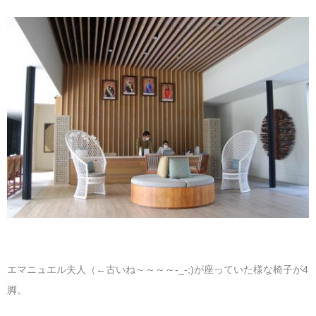
エマニュエル夫人（←古いね～～～～-_-;)が座っていた様な椅子が4
脚。