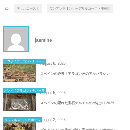
Tag :
デサルコースト
ワンアンドオンリーデサルコースト滞在記
jasmine
バスク / アラゴン / ナバーラ
August
8
,
2026
スペインの絶景！アラゴン州のアルバラシン
バスク / アラゴン / ナバーラ
August
5
,
2026
スペインの隠れた宝石テルエルの街を歩く2025
August
2
,
2026
ラッフルズ シンガポール