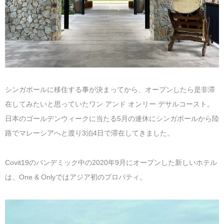
マレーシア
カタール航空
モルディブの
スペインのホ
ルクセンブル
チベット
モルディブ
シンガポール航空
ミャンマーの
オランダのホ
リヒテンシュ
西安
ミャンマー
ラオスのホテ
ポーランドの
雲南省
シンガポール
フィリピンの
スイスのホテ
シンガポールに移住する事が決まってから、オープンしたら是非滞
在してみたいと思っていたワン アンド オンリー デサルコースト。
フィリピン
タイのホテル
ヨーロッパ他
日本のゴールデンウィークに当たる5月の連休にシンガポールから陸
路でマレーシアへと渡り3泊4日で滞在してきました。
ヴェトナム
ヴェトナムの
タイ
韓国のホテル
Covit19のパンデミック中の2020年9月にオープンした新しいホテル
は、One & Onlyではアジア初のプロパティ。