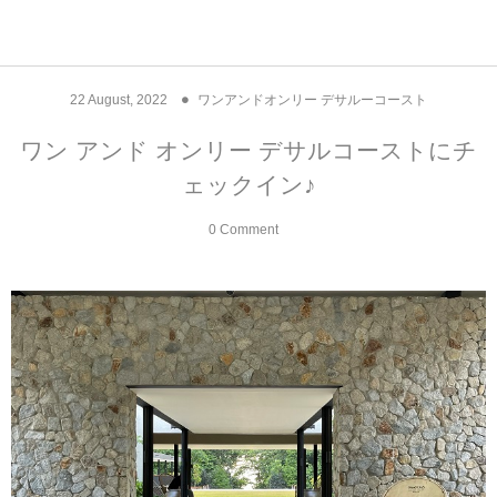
アジア& パシフィック
フライト & ラウンジ
ヨーロッパ
アフリカ
アメリカ
ホテル
中東
22
August
,
2022
ワンアンドオンリー デサルーコースト
アジアのホテル
中央ヨーロッパ
中国
モロッコ
アメリカ合衆国
カタール
エーゲ航空
シンガポール
フランスのホ
オマーンのホ
アメリカ合衆
モロッコのホ
オーストリア
ベルギー
ロシア
ギリシャ
デンマーク
香港&マカオ
東京、神奈川
ドバイ
ワン アンド オンリー デサルコーストにチ
ェックイン♪
ヨーロッパのホテル
西ヨーロッパ
カンボジア
エジプト
サウジアラビア
エールフランス＆イベリア航空
中国のホテル
ギリシャのホ
アラブ首長国
エジプトのホ
ブルガリア
フランス
ポーランド
イタリア
北京
京都、奈良
アブダビ
0 Comment
中東のホテル
東ヨーロッパ
インド
ナミビア
トルコ
全日空・日本航空
カンボジアの
ベルギーのホ
カタールのホ
ナミビアのホ
チェコ
イギリス
スペイン
福建省＆海南
山梨
アメリカのホテル
南ヨーロッパ
インドネシア
オマーン
エミレーツ航空
インドのホテ
イタリアのホ
サウジアラビ
クロアチア
ドイツ
ポルトガル
桂林＆陽朔
新潟、長野、
アフリカのホテル
北ヨーロッパ
韓国
アラブ首長国連邦
エチオピア航空
日本のホテル
ポルトガルの
ハンガリー
オランダ
ジブラルタル
杭州＆水郷
三重、和歌山
オセアニアのホテル
日本
ユーロスター・タリス
インドネシア
ドイツのホテ
モンテネグロ
スイス
サンマリノ
ハルビン＆瀋
ラオス
ルフトハンザ航空・ブリュッセル航空
マレーシアの
イギリスのホ
ルーマニア
アイルランド
モナコ公国
上海