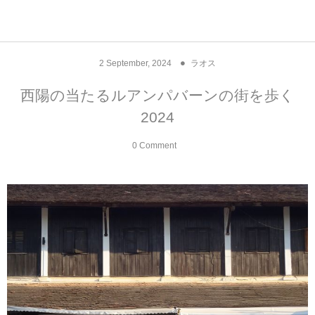
アジア& パシフィック
フライト & ラウンジ
ヨーロッパ
アフリカ
アメリカ
ホテル
中東
2
September
,
2024
ラオス
アジアのホテル
中央ヨーロッパ
中国
モロッコ
アメリカ合衆国
カタール
エーゲ航空
シンガポール
フランスのホ
オマーンのホ
アメリカ合衆
モロッコのホ
オーストリア
ベルギー
ロシア
ギリシャ
デンマーク
香港&マカオ
東京、神奈川
ドバイ
西陽の当たるルアンパバーンの街を歩く
2024
ヨーロッパのホテル
西ヨーロッパ
カンボジア
エジプト
サウジアラビア
エールフランス＆イベリア航空
中国のホテル
ギリシャのホ
アラブ首長国
エジプトのホ
ブルガリア
フランス
ポーランド
イタリア
北京
京都、奈良
アブダビ
0 Comment
中東のホテル
東ヨーロッパ
インド
ナミビア
トルコ
全日空・日本航空
カンボジアの
ベルギーのホ
カタールのホ
ナミビアのホ
チェコ
イギリス
スペイン
福建省＆海南
山梨
アメリカのホテル
南ヨーロッパ
インドネシア
オマーン
エミレーツ航空
インドのホテ
イタリアのホ
サウジアラビ
クロアチア
ドイツ
ポルトガル
桂林＆陽朔
新潟、長野、
アフリカのホテル
北ヨーロッパ
韓国
アラブ首長国連邦
エチオピア航空
日本のホテル
ポルトガルの
ハンガリー
オランダ
ジブラルタル
杭州＆水郷
三重、和歌山
オセアニアのホテル
日本
ユーロスター・タリス
インドネシア
ドイツのホテ
モンテネグロ
スイス
サンマリノ
ハルビン＆瀋
ラオス
ルフトハンザ航空・ブリュッセル航空
マレーシアの
イギリスのホ
ルーマニア
アイルランド
モナコ公国
上海