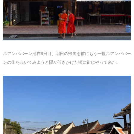
マレーシア
カタール航空
モルディブの
スペインのホ
ルクセンブル
チベット
モルディブ
シンガポール航空
ミャンマーの
オランダのホ
リヒテンシュ
西安
ミャンマー
ラオスのホテ
ポーランドの
雲南省
シンガポール
フィリピンの
スイスのホテ
ルアンパバーン滞在6日目、明日の帰国を前にもう一度ルアンパバー
ンの街を歩いてみようと陽が傾きかけた頃に街にやって来た。
フィリピン
タイのホテル
ヨーロッパ他
ヴェトナム
ヴェトナムの
タイ
韓国のホテル