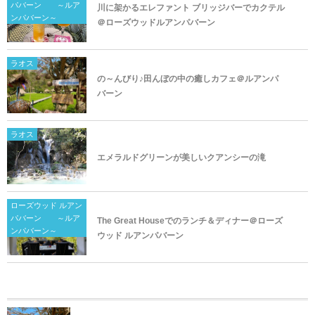
パバーン ～ルア
川に架かるエレファント ブリッジバーでカクテル
ンパバーン～
＠ローズウッドルアンパバーン
ラオス
の～んびり♪田んぼの中の癒しカフェ＠ルアンパ
バーン
ラオス
エメラルドグリーンが美しいクアンシーの滝
ローズウッド ルアン
パバーン ～ルア
The Great Houseでのランチ＆ディナー＠ローズ
ンパバーン～
ウッド ルアンパバーン