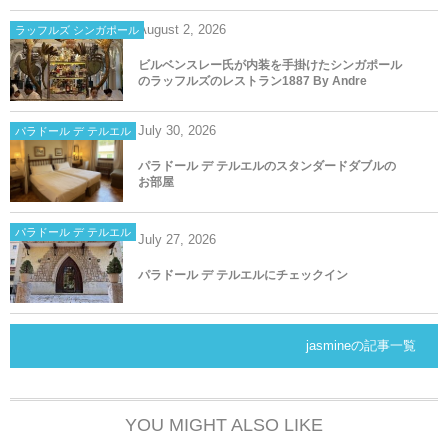
August
2
,
2026
ラッフルズ シンガポール
ビルベンスレー氏が内装を手掛けたシンガポール
のラッフルズのレストラン1887 By Andre
July
30
,
2026
パラドール デ テルエル
パラドール デ テルエルのスタンダードダブルの
お部屋
パラドール デ テルエル
July
27
,
2026
パラドール デ テルエルにチェックイン
jasmineの記事一覧
YOU MIGHT ALSO LIKE