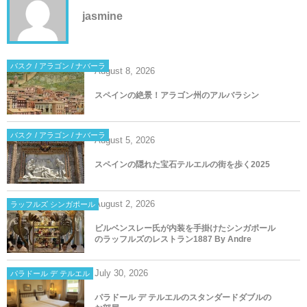
jasmine
バスク / アラゴン / ナバーラ
August
8
,
2026
スペインの絶景！アラゴン州のアルバラシン
バスク / アラゴン / ナバーラ
August
5
,
2026
スペインの隠れた宝石テルエルの街を歩く2025
August
2
,
2026
ラッフルズ シンガポール
ビルベンスレー氏が内装を手掛けたシンガポール
のラッフルズのレストラン1887 By Andre
July
30
,
2026
パラドール デ テルエル
パラドール デ テルエルのスタンダードダブルの