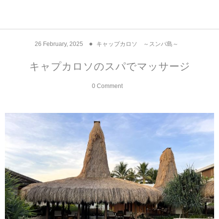
アジア& パシフィック
フライト & ラウンジ
ヨーロッパ
アフリカ
アメリカ
ホテル
中東
26
February
,
2025
キャップカロソ ～スンバ島～
アジアのホテル
中央ヨーロッパ
中国
モロッコ
アメリカ合衆国
カタール
エーゲ航空
シンガポール
フランスのホ
オマーンのホ
アメリカ合衆
モロッコのホ
オーストリア
ベルギー
ロシア
ギリシャ
デンマーク
香港&マカオ
東京、神奈川
ドバイ
キャプカロソのスパでマッサージ
ヨーロッパのホテル
西ヨーロッパ
カンボジア
エジプト
サウジアラビア
エールフランス＆イベリア航空
中国のホテル
ギリシャのホ
アラブ首長国
エジプトのホ
ブルガリア
フランス
ポーランド
イタリア
北京
京都、奈良
アブダビ
0 Comment
中東のホテル
東ヨーロッパ
インド
ナミビア
トルコ
全日空・日本航空
カンボジアの
ベルギーのホ
カタールのホ
ナミビアのホ
チェコ
イギリス
スペイン
福建省＆海南
山梨
アメリカのホテル
南ヨーロッパ
インドネシア
オマーン
エミレーツ航空
インドのホテ
イタリアのホ
サウジアラビ
クロアチア
ドイツ
ポルトガル
桂林＆陽朔
新潟、長野、
アフリカのホテル
北ヨーロッパ
韓国
アラブ首長国連邦
エチオピア航空
日本のホテル
ポルトガルの
ハンガリー
オランダ
ジブラルタル
杭州＆水郷
三重、和歌山
オセアニアのホテル
日本
ユーロスター・タリス
インドネシア
ドイツのホテ
モンテネグロ
スイス
サンマリノ
ハルビン＆瀋
ラオス
ルフトハンザ航空・ブリュッセル航空
マレーシアの
イギリスのホ
ルーマニア
アイルランド
モナコ公国
上海