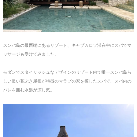
マレーシア
カタール航空
モルディブの
スペインのホ
ルクセンブル
チベット
モルディブ
シンガポール航空
ミャンマーの
オランダのホ
リヒテンシュ
西安
ミャンマー
ラオスのホテ
ポーランドの
雲南省
スンバ島の最西端にあるリゾート、キャプカロソ滞在中にスパでマ
シンガポール
フィリピンの
スイスのホテ
ッサージも受けてみました。
フィリピン
タイのホテル
ヨーロッパ他
モダンでスタイリッシュなデザインのリゾート内で唯一スンバ島ら
しい長い藁ぶき屋根が特徴のマラプの家を模したスパで、スパ内の
ヴェトナム
ヴェトナムの
バレを囲む水盤が涼し気。
タイ
韓国のホテル