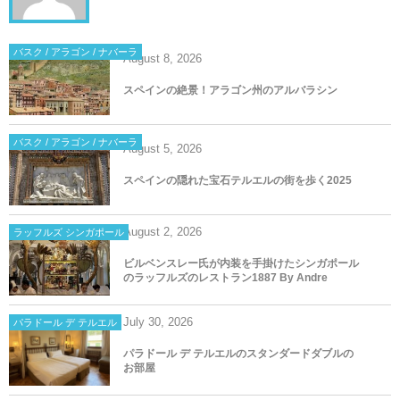
バスク / アラゴン / ナバーラ
August
8
,
2026
スペインの絶景！アラゴン州のアルバラシン
バスク / アラゴン / ナバーラ
August
5
,
2026
スペインの隠れた宝石テルエルの街を歩く2025
August
2
,
2026
ラッフルズ シンガポール
ビルベンスレー氏が内装を手掛けたシンガポール
のラッフルズのレストラン1887 By Andre
July
30
,
2026
パラドール デ テルエル
パラドール デ テルエルのスタンダードダブルの
お部屋