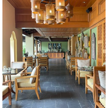
マレーシア
カタール航空
モルディブの
スペインのホ
ルクセンブル
チベット
モルディブ
シンガポール航空
ミャンマーの
オランダのホ
リヒテンシュ
西安
ミャンマー
ラオスのホテ
ポーランドの
雲南省
シンガポール
フィリピンの
スイスのホテ
フィリピン
タイのホテル
ヨーロッパ他
ヴェトナム
ヴェトナムの
タイ
韓国のホテル