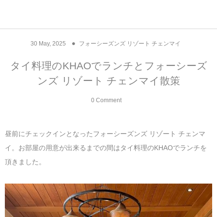
アジア& パシフィック
フライト & ラウンジ
ヨーロッパ
アフリカ
アメリカ
ホテル
中東
30
May
,
2025
フォーシーズンズ リゾート チェンマイ
アジアのホテル
中央ヨーロッパ
中国
モロッコ
アメリカ合衆国
カタール
エーゲ航空
シンガポール
フランスのホ
オマーンのホ
アメリカ合衆
モロッコのホ
オーストリア
ベルギー
ロシア
ギリシャ
デンマーク
香港&マカオ
東京、神奈川
ドバイ
タイ料理のKHAOでランチとフォーシーズ
ンズ リゾート チェンマイ散策
ヨーロッパのホテル
西ヨーロッパ
カンボジア
エジプト
サウジアラビア
エールフランス＆イベリア航空
中国のホテル
ギリシャのホ
アラブ首長国
エジプトのホ
ブルガリア
フランス
ポーランド
イタリア
北京
京都、奈良
アブダビ
0 Comment
中東のホテル
東ヨーロッパ
インド
ナミビア
トルコ
全日空・日本航空
カンボジアの
ベルギーのホ
カタールのホ
ナミビアのホ
チェコ
イギリス
スペイン
福建省＆海南
山梨
アメリカのホテル
南ヨーロッパ
インドネシア
オマーン
エミレーツ航空
インドのホテ
イタリアのホ
サウジアラビ
クロアチア
ドイツ
ポルトガル
桂林＆陽朔
新潟、長野、
昼前にチェックインとなったフォーシーズンズ リゾート チェンマ
イ。お部屋の用意が出来るまでの間はタイ料理のKHAOでランチを
アフリカのホテル
北ヨーロッパ
韓国
アラブ首長国連邦
エチオピア航空
日本のホテル
ポルトガルの
ハンガリー
オランダ
ジブラルタル
杭州＆水郷
三重、和歌山
頂きました。
オセアニアのホテル
日本
ユーロスター・タリス
インドネシア
ドイツのホテ
モンテネグロ
スイス
サンマリノ
ハルビン＆瀋
ラオス
ルフトハンザ航空・ブリュッセル航空
マレーシアの
イギリスのホ
ルーマニア
アイルランド
モナコ公国
上海