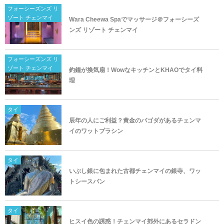
フォーシーズンズ リ
ゾート チェンマイ
Wara Cheewa Spaでマッサージ＠フォーシーズ
ンズ リゾート チェンマイ
フォーシーズンズ リ
ゾート チェンマイ
釣鐘が換気扇！WowなキッチンとKHAOでタイ料
理
タイ
辰年の人にご利益？黄金のパゴダがあるチェンマ
イのワットプラシン
タイ
いぶし銀に包まれた古都チェンマイの銀寺、ワッ
トシースパン
タイ
ヒスイ色の誘惑！チェンマイ郊外にあるセラドン