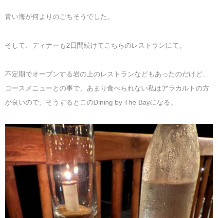
青い海が何よりのごちそうでした。
そして、ディナーも2日間続けてこちらのレストランにて。
不定期でオープンする岩の上のレストランなどもあったのだけど、
コースメニューとの事で、あまり食べられない私はアラカルトの方
が良いので、そうするとこのDining by The Bayになる。