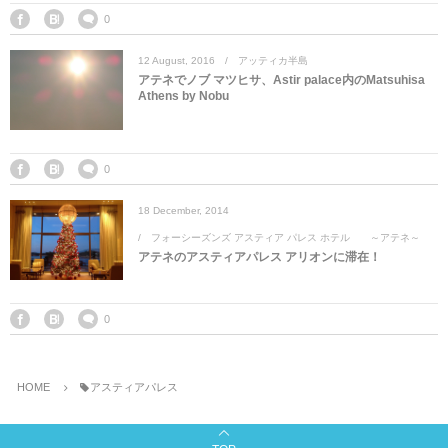
0
12
August
,
2016
アッティカ半島
アテネでノブ マツヒサ、Astir palace内のMatsuhisa
Athens by Nobu
0
18
December
,
2014
フォーシーズンズ アスティア パレス ホテル ～アテネ～
アテネのアスティアパレス アリオンに滞在！
0
HOME
アスティアパレス