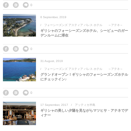
マレーシア
カタール航空
モルディブの
スペインのホ
ルクセンブル
チベット
0
6
September
,
2019
モルディブ
シンガポール航空
ミャンマーの
オランダのホ
リヒテンシュ
西安
フォーシーズンズ アスティア パレス ホテル ～アテネ～
ギリシャのフォーシーズンズホテル、シービューのガー
ミャンマー
ラオスのホテ
ポーランドの
雲南省
デンルームに滞在
シンガポール
フィリピンの
スイスのホテ
0
31
August
,
2019
フィリピン
タイのホテル
ヨーロッパ他
フォーシーズンズ アスティア パレス ホテル ～アテネ～
グランドオープン！ギリシャのフォーシーズンズホテル
ヴェトナム
ヴェトナムの
にチェックイン♪
タイ
韓国のホテル
0
17
September
,
2017
アッティカ半島
ギリシャの美しい夕陽を見ながらマツヒサ・アテネでデ
ィナー