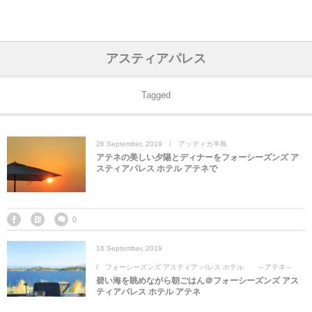
アジア& パシフィック
フライト & ラウンジ
ヨーロッパ
アフリカ
アメリカ
ホテル
中東
アスティアパレス
アジアのホテル
中央ヨーロッパ
中国
モロッコ
アメリカ合衆国
カタール
エーゲ航空
シンガポール
フランスのホ
オマーンのホ
アメリカ合衆
モロッコのホ
オーストリア
ベルギー
ロシア
ギリシャ
デンマーク
香港&マカオ
東京、神奈川
ドバイ
Tagged
ヨーロッパのホテル
西ヨーロッパ
カンボジア
エジプト
サウジアラビア
エールフランス＆イベリア航空
中国のホテル
ギリシャのホ
アラブ首長国
エジプトのホ
ブルガリア
フランス
ポーランド
イタリア
北京
京都、奈良
アブダビ
26
September
,
2019
アッティカ半島
中東のホテル
東ヨーロッパ
インド
ナミビア
トルコ
全日空・日本航空
カンボジアの
ベルギーのホ
カタールのホ
ナミビアのホ
チェコ
イギリス
スペイン
福建省＆海南
山梨
アテネの美しい夕陽とディナーをフォーシーズンズ ア
スティアパレス ホテル アテネで
アメリカのホテル
南ヨーロッパ
インドネシア
オマーン
エミレーツ航空
インドのホテ
イタリアのホ
サウジアラビ
クロアチア
ドイツ
ポルトガル
桂林＆陽朔
新潟、長野、
アフリカのホテル
北ヨーロッパ
韓国
アラブ首長国連邦
エチオピア航空
日本のホテル
ポルトガルの
ハンガリー
オランダ
ジブラルタル
杭州＆水郷
三重、和歌山
0
16
September
,
2019
オセアニアのホテル
日本
ユーロスター・タリス
インドネシア
ドイツのホテ
モンテネグロ
スイス
サンマリノ
ハルビン＆瀋
フォーシーズンズ アスティア パレス ホテル ～アテネ～
碧い海を眺めながら朝ごはん＠フォーシーズンズ アス
ラオス
ルフトハンザ航空・ブリュッセル航空
マレーシアの
イギリスのホ
ルーマニア
アイルランド
モナコ公国
上海
ティアパレス ホテル アテネ