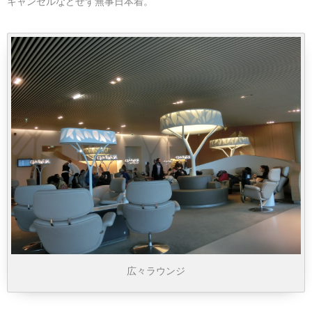
キャンセルなどせず無事日本着。
マレーシア
カタール航空
モルディブの
スペインのホ
ルクセンブル
チベット
モルディブ
シンガポール航空
ミャンマーの
オランダのホ
リヒテンシュ
西安
ミャンマー
ラオスのホテ
ポーランドの
雲南省
シンガポール
フィリピンの
スイスのホテ
フィリピン
タイのホテル
ヨーロッパ他
ヴェトナム
ヴェトナムの
タイ
韓国のホテル
広々ラウンジ