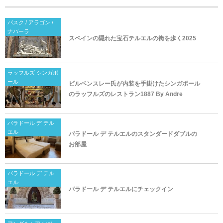
バスク / アラゴン /
ナバーラ
スペインの隠れた宝石テルエルの街を歩く2025
ラッフルズ シンガポ
ール
ビルベンスレー氏が内装を手掛けたシンガポール
のラッフルズのレストラン1887 By Andre
パラドール デ テル
エル
パラドール デ テルエルのスタンダードダブルの
お部屋
パラドール デ テル
エル
パラドール デ テルエルにチェックイン