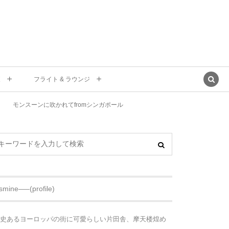
東
フライト & ラウンジ
モンスーンに吹かれてfromシンガポール
asmine—–(profile)
史あるヨーロッパの街に可愛らしい片田舎、摩天楼煌め