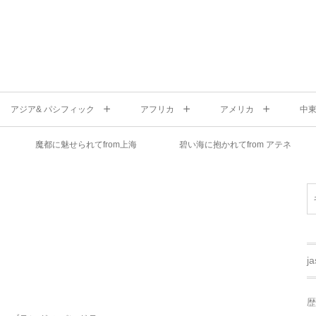
アジア& パシフィック
アフリカ
アメリカ
中
魔都に魅せられてfrom上海
碧い海に抱かれてfrom アテネ
j
歴