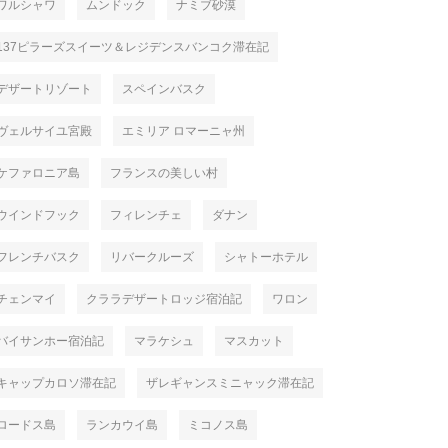
ワルシャワ
ムンドック
ナミブ砂漠
137ピラーズスイーツ＆レジデンスバンコク滞在記
デザートリゾート
スペインバスク
ヴェルサイユ宮殿
エミリア ロマーニャ州
ケファロニア島
フランスの美しい村
ウインドフック
フィレンチェ
ダナン
フレンチバスク
リバークルーズ
シャトーホテル
チェンマイ
クララデザートロッジ宿泊記
ワロン
バイサンホー宿泊記
マラケシュ
マスカット
キャップカロソ滞在記
ザレギャンスミニャック滞在記
ロードス島
ランカウイ島
ミコノス島