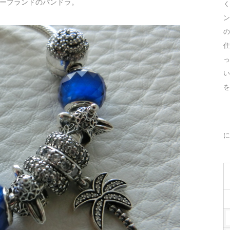
ーブランドのパンドラ。
く
ン
の
住
っ
を
に