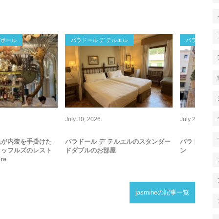
ガポール
パラドール デ テルエル
パラドール デ
July
30
,
2026
July
27
,
2026
氏が内装を手掛けた
パラドール デ テルエルのスタンダー
パラドール 
ラッフルズのレスト
ドダブルのお部屋
ン
re
jasmineの記事一覧