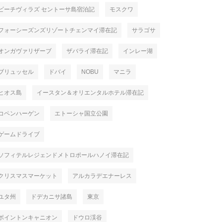
ビーチヴィラズ セントーサ島宿泊記
モスクワ
フォーシーズンズリゾートチェンマイ滞在記
サラゴサ
オンガヴァリザーブ
ザバライ滞在記
インレー湖
ブリュッセル
ドバイ
NOBU
マニラ
ヒオス島
イースタン＆オリエンタルホテル滞在記
コペンハーゲン
エトーシャ国立公園
ゲームドライブ
ソフィテルレジェンドメトロポールハノイ滞在記
クリスマスマーケット
アルカラデエナーレス
ユタ州
ドデカニサ諸島
東京
ボイントンキャニオン
ドウロ渓谷