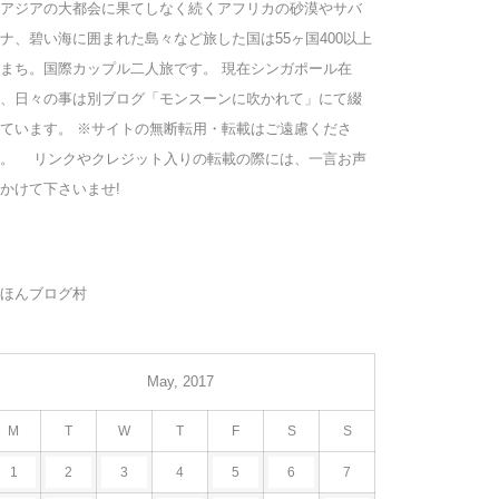
アジアの大都会に果てしなく続くアフリカの砂漠やサバ
ナ、碧い海に囲まれた島々など旅した国は55ヶ国400以上
まち。国際カップル二人旅です。 現在シンガポール在
、日々の事は別ブログ「モンスーンに吹かれて」にて綴
ています。 ※サイトの無断転用・転載はご遠慮くださ
い。 リンクやクレジット入りの転載の際には、一言お声
かけて下さいませ!
ほんブログ村
May, 2017
M
T
W
T
F
S
S
1
2
3
4
5
6
7