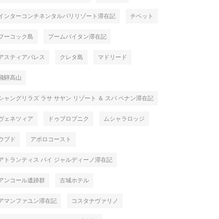
インターコンチネンタルバリリゾート滞在記
チベット
フーコック島
プームバイタン滞在記
 テルエル
アンダルシア / バレンシア
アンダル
アスティアパレス
クレタ島
マドリード
飛騨高山
シャングリラズ ラサ サヤン リゾート ＆ スパ ペナン滞在記
ヴェネツィア
ドゥブロブニク
ムシャラロッジ
July
24
,
2026
July
21
,
2
ウブド
アポロコースト
デ テルエルにチェックイ
火祭り、サン フアンのフェスティバ
サンタバ
ルが始まったアリカンテの街歩き
カンテに
2025
アトランティス バイ ジャルディーノ滞在記
アンコール遺跡群
古城ホテル
アマンファユン滞在記
コスタナヴァリノ