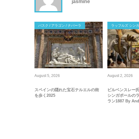
jasmine
バスク / アラゴン / ナバーラ
ラッフルズ シン
August
5
,
2026
August
2
,
2026
スペインの隠れた宝石テルエルの街
ビルベンスレー
を歩く2025
シンガポールの
ラン1887 By And