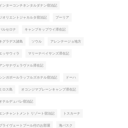
インターコンチネンタルダナン宿泊記
ジオリエントジャカルタ宿泊記
プーリア
バルセロナ
キャンプキップウイ滞在記
キグラデス諸島
ソウル
アレンテージョ地方
エッサウィラ
マリーナベイサンズ滞在記
アンサナヴェラヴァル滞在記
シンガポールラッフルズホテル宿泊記
ドーハ
ミロス島
オコンジマプレーンキャンプ滞在記
オテルデュパレ宿泊記
エンチャントメント リゾート宿泊記
トスカーナ
プライヴェートプール付のお部屋
海バスク