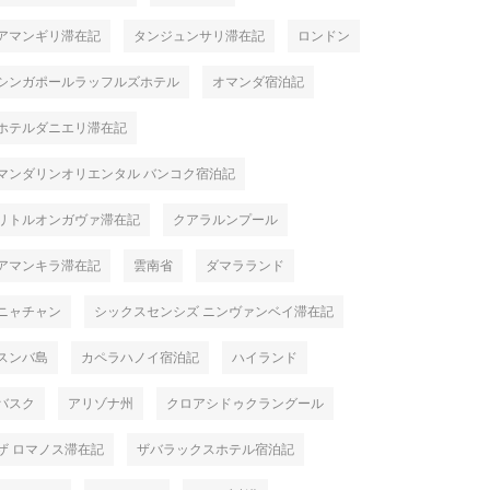
アマンギリ滞在記
タンジュンサリ滞在記
ロンドン
シンガポールラッフルズホテル
オマンダ宿泊記
ホテルダニエリ滞在記
マンダリンオリエンタル バンコク宿泊記
リトルオンガヴァ滞在記
クアラルンプール
アマンキラ滞在記
雲南省
ダマラランド
ニャチャン
シックスセンシズ ニンヴァンベイ滞在記
スンバ島
カペラハノイ宿泊記
ハイランド
バスク
アリゾナ州
クロアシドゥクラングール
ザ ロマノス滞在記
ザバラックスホテル宿泊記