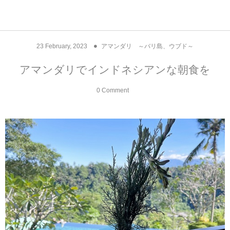
アジア& パシフィック
フライト & ラウンジ
ヨーロッパ
アフリカ
アメリカ
ホテル
中東
23
February
,
2023
アマンダリ ～バリ島、ウブド～
アジアのホテル
中央ヨーロッパ
中国
モロッコ
アメリカ合衆国
カタール
エーゲ航空
シンガポール
フランスのホ
オマーンのホ
アメリカ合衆
モロッコのホ
オーストリア
ベルギー
ロシア
ギリシャ
デンマーク
香港&マカオ
東京、神奈川
ドバイ
アマンダリでインドネシアンな朝食を
ヨーロッパのホテル
西ヨーロッパ
カンボジア
エジプト
サウジアラビア
エールフランス＆イベリア航空
中国のホテル
ギリシャのホ
アラブ首長国
エジプトのホ
ブルガリア
フランス
ポーランド
イタリア
北京
京都、奈良
アブダビ
0 Comment
中東のホテル
東ヨーロッパ
インド
ナミビア
トルコ
全日空・日本航空
カンボジアの
ベルギーのホ
カタールのホ
ナミビアのホ
チェコ
イギリス
スペイン
福建省＆海南
山梨
アメリカのホテル
南ヨーロッパ
インドネシア
オマーン
エミレーツ航空
インドのホテ
イタリアのホ
サウジアラビ
クロアチア
ドイツ
ポルトガル
桂林＆陽朔
新潟、長野、
アフリカのホテル
北ヨーロッパ
韓国
アラブ首長国連邦
エチオピア航空
日本のホテル
ポルトガルの
ハンガリー
オランダ
ジブラルタル
杭州＆水郷
三重、和歌山
オセアニアのホテル
日本
ユーロスター・タリス
インドネシア
ドイツのホテ
モンテネグロ
スイス
サンマリノ
ハルビン＆瀋
ラオス
ルフトハンザ航空・ブリュッセル航空
マレーシアの
イギリスのホ
ルーマニア
アイルランド
モナコ公国
上海