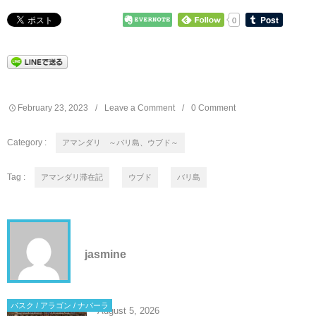
0
February
23
,
2023
Leave a Comment
0 Comment
Category :
アマンダリ ～バリ島、ウブド～
Tag :
アマンダリ滞在記
ウブド
バリ島
jasmine
バスク / アラゴン / ナバーラ
August
5
,
2026