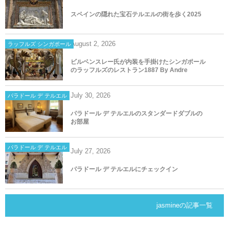
スペインの隠れた宝石テルエルの街を歩く2025
August
2
,
2026
ラッフルズ シンガポール
ビルベンスレー氏が内装を手掛けたシンガポール
のラッフルズのレストラン1887 By Andre
July
30
,
2026
パラドール デ テルエル
パラドール デ テルエルのスタンダードダブルの
お部屋
パラドール デ テルエル
July
27
,
2026
パラドール デ テルエルにチェックイン
jasmineの記事一覧