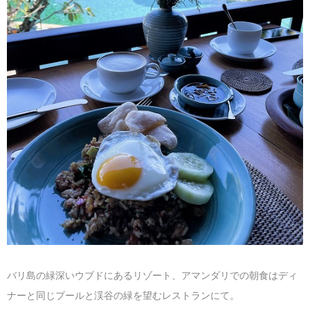
マレーシア
カタール航空
モルディブの
スペインのホ
ルクセンブル
チベット
モルディブ
シンガポール航空
ミャンマーの
オランダのホ
リヒテンシュ
西安
ミャンマー
ラオスのホテ
ポーランドの
雲南省
シンガポール
フィリピンの
スイスのホテ
フィリピン
タイのホテル
ヨーロッパ他
ヴェトナム
ヴェトナムの
タイ
韓国のホテル
バリ島の緑深いウブドにあるリゾート、アマンダリでの朝食はディ
ナーと同じプールと渓谷の緑を望むレストランにて。