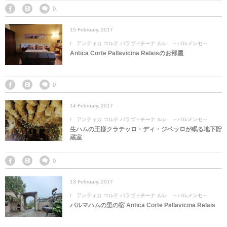
マレーシア
カタール航空
モルディブの
スペインのホ
ルクセンブル
チベット
0
15
February
,
2017
モルディブ
シンガポール航空
ミャンマーの
オランダのホ
リヒテンシュ
西安
アンティカ コルテ パラヴィチーナ ルレ ～パルメンセ～
Antica Corte Pallavicina Relaisのお部屋
ミャンマー
ラオスのホテ
ポーランドの
雲南省
シンガポール
フィリピンの
スイスのホテ
0
14
February
,
2017
フィリピン
タイのホテル
ヨーロッパ他
アンティカ コルテ パラヴィチーナ ルレ ～パルメンセ～
生ハムの王様クラテッロ・ディ・ジベッロが眠る地下貯
ヴェトナム
ヴェトナムの
蔵室
タイ
韓国のホテル
0
13
February
,
2017
アンティカ コルテ パラヴィチーナ ルレ ～パルメンセ～
パルマハムの里の宿 Antica Corte Pallavicina Relais