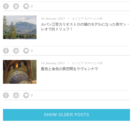
0
18
January
,
2017
エミリア ロマーニャ州
ルパン三世カリオストロの城のモデルになった街サン・
レオで白トリュフ！
0
16
January
,
2017
エミリア ロマーニャ州
藍色と金色の異空間をラヴェンナで
0
SHOW OLDER POSTS