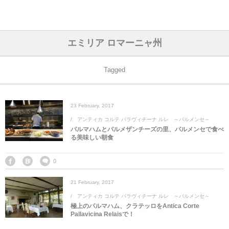
アジア& パシフィック
フライト & ラウンジ
ヨーロッパ
アフリカ
アメリカ
ホテル
中東
エミリア ロマーニャ州
アジアのホテル
中央ヨーロッパ
中国
モロッコ
アメリカ合衆国
カタール
エーゲ航空
シンガポール
フランスのホ
オマーンのホ
アメリカ合衆
モロッコのホ
オーストリア
ベルギー
ロシア
ギリシャ
デンマーク
香港&マカオ
東京、神奈川
ドバイ
Tagged
ヨーロッパのホテル
西ヨーロッパ
カンボジア
エジプト
サウジアラビア
エールフランス＆イベリア航空
中国のホテル
ギリシャのホ
アラブ首長国
エジプトのホ
ブルガリア
フランス
ポーランド
イタリア
北京
京都、奈良
アブダビ
23
February
,
2017
中東のホテル
東ヨーロッパ
インド
ナミビア
トルコ
全日空・日本航空
カンボジアの
ベルギーのホ
カタールのホ
ナミビアのホ
チェコ
イギリス
スペイン
福建省＆海南
山梨
アンティカ コルテ パラヴィチーナ ルレ ～パルメンセ～
パルマハムとパルメザンチーズの里、パルメンセで食べ
アメリカのホテル
南ヨーロッパ
インドネシア
オマーン
エミレーツ航空
インドのホテ
イタリアのホ
サウジアラビ
クロアチア
ドイツ
ポルトガル
桂林＆陽朔
新潟、長野、
る美味しい朝食
アフリカのホテル
北ヨーロッパ
韓国
アラブ首長国連邦
エチオピア航空
日本のホテル
ポルトガルの
ハンガリー
オランダ
ジブラルタル
杭州＆水郷
三重、和歌山
0
21
February
,
2017
オセアニアのホテル
日本
ユーロスター・タリス
インドネシア
ドイツのホテ
モンテネグロ
スイス
サンマリノ
ハルビン＆瀋
アンティカ コルテ パラヴィチーナ ルレ ～パルメンセ～
極上のパルマハム、クラテッロをAntica Corte
ラオス
ルフトハンザ航空・ブリュッセル航空
マレーシアの
イギリスのホ
ルーマニア
アイルランド
モナコ公国
上海
Pallavicina Relaisで！