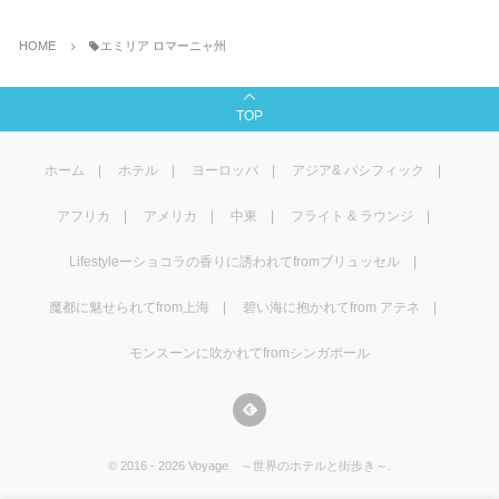
HOME
エミリア ロマーニャ州
TOP
ホーム
ホテル
ヨーロッパ
アジア& パシフィック
アフリカ
アメリカ
中東
フライト & ラウンジ
Lifestyleーショコラの香りに誘われてfromブリュッセル
魔都に魅せられてfrom上海
碧い海に抱かれてfrom アテネ
モンスーンに吹かれてfromシンガポール
©
2016 - 2026
Voyage ～世界のホテルと街歩き～
.