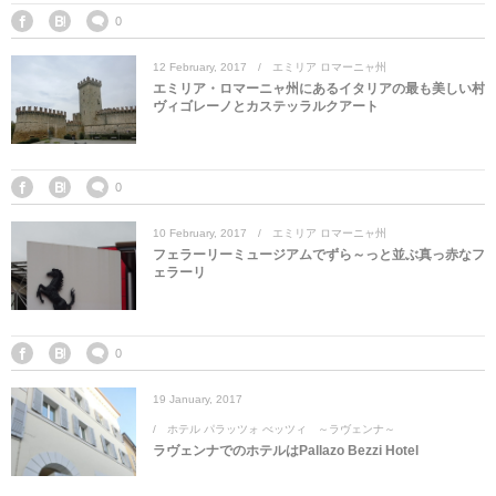
0
12
February
,
2017
エミリア ロマーニャ州
エミリア・ロマーニャ州にあるイタリアの最も美しい村
ヴィゴレーノとカステッラルクアート
0
10
February
,
2017
エミリア ロマーニャ州
フェラーリーミュージアムでずら～っと並ぶ真っ赤なフ
ェラーリ
0
19
January
,
2017
ホテル パラッツォ べッツィ ～ラヴェンナ～
ラヴェンナでのホテルはPallazo Bezzi Hotel