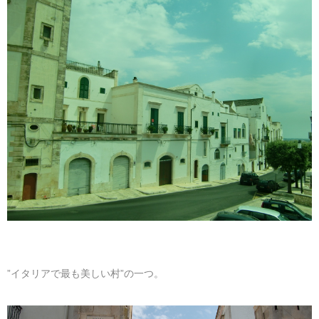
マレーシア
カタール航空
モルディブの
スペインのホ
ルクセンブル
チベット
モルディブ
シンガポール航空
ミャンマーの
オランダのホ
リヒテンシュ
西安
ミャンマー
ラオスのホテ
ポーランドの
雲南省
シンガポール
フィリピンの
スイスのホテ
フィリピン
タイのホテル
ヨーロッパ他
ヴェトナム
ヴェトナムの
タイ
韓国のホテル
”イタリアで最も美しい村”の一つ。