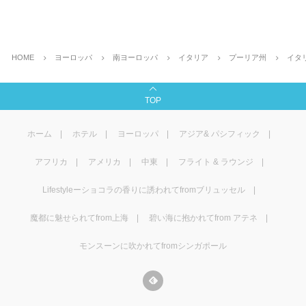
HOME
ヨーロッパ
南ヨーロッパ
イタリア
プーリア州
イタ
TOP
ホーム
ホテル
ヨーロッパ
アジア& パシフィック
アフリカ
アメリカ
中東
フライト & ラウンジ
Lifestyleーショコラの香りに誘われてfromブリュッセル
魔都に魅せられてfrom上海
碧い海に抱かれてfrom アテネ
モンスーンに吹かれてfromシンガポール