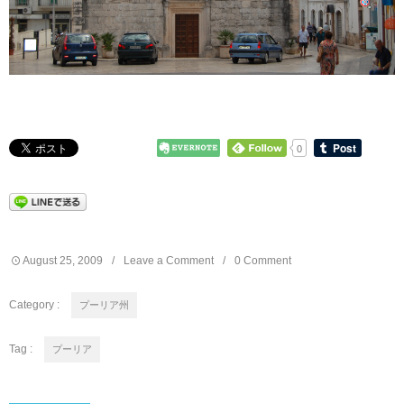
0
August
25
,
2009
Leave a Comment
0 Comment
Category :
プーリア州
Tag :
プーリア