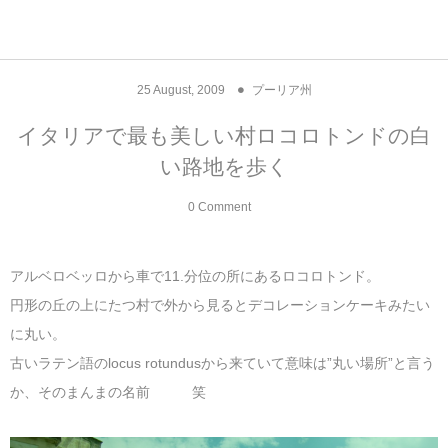
アジア& パシフィック
フライト & ラウンジ
ヨーロッパ
アフリカ
アメリカ
ホテル
中東
25
August
,
2009
プーリア州
アジアのホテル
中央ヨーロッパ
中国
モロッコ
アメリカ合衆国
カタール
エーゲ航空
シンガポール
フランスのホ
オマーンのホ
アメリカ合衆
モロッコのホ
オーストリア
ベルギー
ロシア
ギリシャ
デンマーク
香港&マカオ
東京、神奈川
ドバイ
イタリアで最も美しい村ロコロトンドの白
い路地を歩く
ヨーロッパのホテル
西ヨーロッパ
カンボジア
エジプト
サウジアラビア
エールフランス＆イベリア航空
中国のホテル
ギリシャのホ
アラブ首長国
エジプトのホ
ブルガリア
フランス
ポーランド
イタリア
北京
京都、奈良
アブダビ
0 Comment
中東のホテル
東ヨーロッパ
インド
ナミビア
トルコ
全日空・日本航空
カンボジアの
ベルギーのホ
カタールのホ
ナミビアのホ
チェコ
イギリス
スペイン
福建省＆海南
山梨
アメリカのホテル
南ヨーロッパ
インドネシア
オマーン
エミレーツ航空
インドのホテ
イタリアのホ
サウジアラビ
クロアチア
ドイツ
ポルトガル
桂林＆陽朔
新潟、長野、
アルベロベッロから車で11.分位の所にあるロコロトンド。
円形の丘の上にたつ村で外から見るとデコレーションケーキみたい
アフリカのホテル
北ヨーロッパ
韓国
アラブ首長国連邦
エチオピア航空
日本のホテル
ポルトガルの
ハンガリー
オランダ
ジブラルタル
杭州＆水郷
三重、和歌山
に丸い。
古いラテン語のlocus rotundusから来ていて意味は”丸い場所”と言う
オセアニアのホテル
日本
ユーロスター・タリス
インドネシア
ドイツのホテ
モンテネグロ
スイス
サンマリノ
ハルビン＆瀋
か、そのまんまの名前 笑
ラオス
ルフトハンザ航空・ブリュッセル航空
マレーシアの
イギリスのホ
ルーマニア
アイルランド
モナコ公国
上海