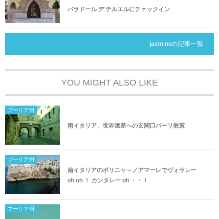
パラドール デ テルエルにチェックイン
jasmineの記事一覧
YOU MIGHT ALSO LIKE
プーリア州
南イタリア、世界遺産への玄関口バーリ散策
プーリア州
南イタリアのポリニャ～ノアマーレでヴォラレー
oh oh ！ カンタレー oh ・・！
プーリア州