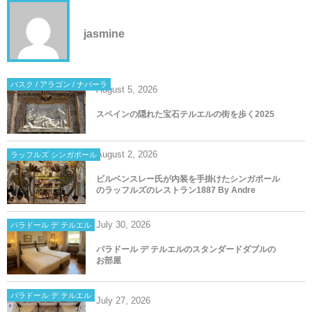
jasmine
バスク / アラゴン / ナバーラ
August
5
,
2026
スペインの隠れた宝石テルエルの街を歩く2025
August
2
,
2026
ラッフルズ シンガポール
ビルベンスレー氏が内装を手掛けたシンガポール
のラッフルズのレストラン1887 By Andre
July
30
,
2026
パラドール デ テルエル
パラドール デ テルエルのスタンダードダブルの
お部屋
パラドール デ テルエル
July
27
,
2026