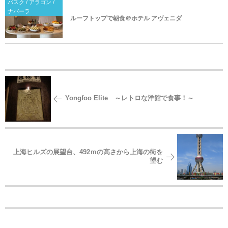
バスク / アラゴン /
ナバーラ
ルーフトップで朝食＠ホテル アヴェニダ
Yongfoo Elite ～レトロな洋館で食事！～
上海ヒルズの展望台、492ｍの高さから上海の街を
望む