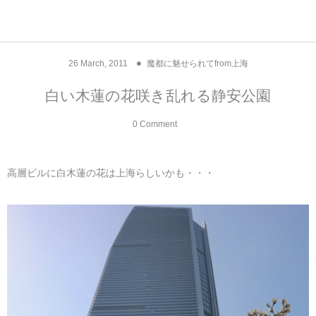
アジア& パシフィック
フライト & ラウンジ
ヨーロッパ
アフリカ
アメリカ
ホテル
中東
26
March
,
2011
魔都に魅せられてfrom上海
アジアのホテル
中央ヨーロッパ
中国
モロッコ
アメリカ合衆国
カタール
エーゲ航空
シンガポール
フランスのホ
オマーンのホ
アメリカ合衆
モロッコのホ
オーストリア
ベルギー
ロシア
ギリシャ
デンマーク
香港&マカオ
東京、神奈川
ドバイ
白い木蓮の花咲き乱れる静安公園
ヨーロッパのホテル
西ヨーロッパ
カンボジア
エジプト
サウジアラビア
エールフランス＆イベリア航空
中国のホテル
ギリシャのホ
アラブ首長国
エジプトのホ
ブルガリア
フランス
ポーランド
イタリア
北京
京都、奈良
アブダビ
0 Comment
中東のホテル
東ヨーロッパ
インド
ナミビア
トルコ
全日空・日本航空
カンボジアの
ベルギーのホ
カタールのホ
ナミビアのホ
チェコ
イギリス
スペイン
福建省＆海南
山梨
高層ビルに白木蓮の花は上海らしいかも・・・
アメリカのホテル
南ヨーロッパ
インドネシア
オマーン
エミレーツ航空
インドのホテ
イタリアのホ
サウジアラビ
クロアチア
ドイツ
ポルトガル
桂林＆陽朔
新潟、長野、
アフリカのホテル
北ヨーロッパ
韓国
アラブ首長国連邦
エチオピア航空
日本のホテル
ポルトガルの
ハンガリー
オランダ
ジブラルタル
杭州＆水郷
三重、和歌山
オセアニアのホテル
日本
ユーロスター・タリス
インドネシア
ドイツのホテ
モンテネグロ
スイス
サンマリノ
ハルビン＆瀋
ラオス
ルフトハンザ航空・ブリュッセル航空
マレーシアの
イギリスのホ
ルーマニア
アイルランド
モナコ公国
上海