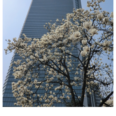
マレーシア
カタール航空
モルディブの
スペインのホ
ルクセンブル
チベット
モルディブ
シンガポール航空
ミャンマーの
オランダのホ
リヒテンシュ
西安
ミャンマー
ラオスのホテ
ポーランドの
雲南省
シンガポール
フィリピンの
スイスのホテ
フィリピン
タイのホテル
ヨーロッパ他
ヴェトナム
ヴェトナムの
タイ
韓国のホテル