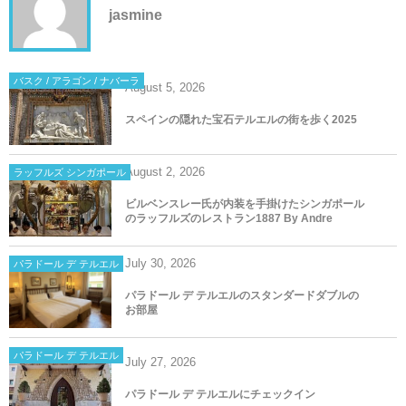
jasmine
バスク / アラゴン / ナバーラ
August
5
,
2026
スペインの隠れた宝石テルエルの街を歩く2025
August
2
,
2026
ラッフルズ シンガポール
ビルベンスレー氏が内装を手掛けたシンガポール
のラッフルズのレストラン1887 By Andre
July
30
,
2026
パラドール デ テルエル
パラドール デ テルエルのスタンダードダブルの
お部屋
パラドール デ テルエル
July
27
,
2026
パラドール デ テルエルにチェックイン