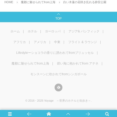
HOME
魔都に魅せられてfrom上海
白い木蓮の花咲き乱れる静安公園
TOP
ホーム
ホテル
ヨーロッパ
アジア& パシフィック
アフリカ
アメリカ
中東
フライト & ラウンジ
Lifestyleーショコラの香りに誘われてfromブリュッセル
魔都に魅せられてfrom上海
碧い海に抱かれてfrom アテネ
モンスーンに吹かれてfromシンガポール
©
2016 - 2026
Voyage ～世界のホテルと街歩き～
.