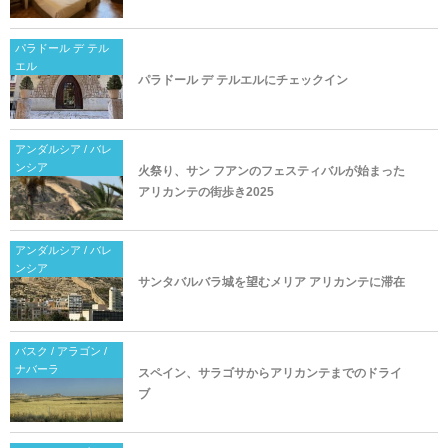
パラドール デ テル
エル
パラドール デ テルエルにチェックイン
アンダルシア / バレ
ンシア
火祭り、サン フアンのフェスティバルが始まった
アリカンテの街歩き2025
アンダルシア / バレ
ンシア
サンタバルバラ城を望むメリア アリカンテに滞在
バスク / アラゴン /
ナバーラ
スペイン、サラゴサからアリカンテまでのドライ
ブ