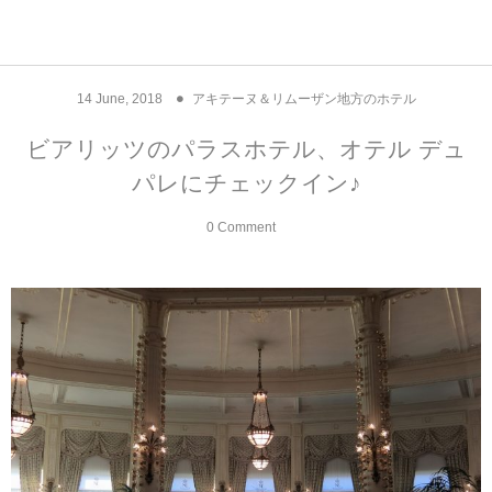
アジア& パシフィック
フライト & ラウンジ
ヨーロッパ
アフリカ
アメリカ
ホテル
中東
14
June
,
2018
アキテーヌ＆リムーザン地方のホテル
アジアのホテル
中央ヨーロッパ
中国
モロッコ
アメリカ合衆国
カタール
エーゲ航空
シンガポール
フランスのホ
オマーンのホ
アメリカ合衆
モロッコのホ
オーストリア
ベルギー
ロシア
ギリシャ
デンマーク
香港&マカオ
東京、神奈川
ドバイ
ビアリッツのパラスホテル、オテル デュ
パレにチェックイン♪
ヨーロッパのホテル
西ヨーロッパ
カンボジア
エジプト
サウジアラビア
エールフランス＆イベリア航空
中国のホテル
ギリシャのホ
アラブ首長国
エジプトのホ
ブルガリア
フランス
ポーランド
イタリア
北京
京都、奈良
アブダビ
0 Comment
中東のホテル
東ヨーロッパ
インド
ナミビア
トルコ
全日空・日本航空
カンボジアの
ベルギーのホ
カタールのホ
ナミビアのホ
チェコ
イギリス
スペイン
福建省＆海南
山梨
アメリカのホテル
南ヨーロッパ
インドネシア
オマーン
エミレーツ航空
インドのホテ
イタリアのホ
サウジアラビ
クロアチア
ドイツ
ポルトガル
桂林＆陽朔
新潟、長野、
アフリカのホテル
北ヨーロッパ
韓国
アラブ首長国連邦
エチオピア航空
日本のホテル
ポルトガルの
ハンガリー
オランダ
ジブラルタル
杭州＆水郷
三重、和歌山
オセアニアのホテル
日本
ユーロスター・タリス
インドネシア
ドイツのホテ
モンテネグロ
スイス
サンマリノ
ハルビン＆瀋
ラオス
ルフトハンザ航空・ブリュッセル航空
マレーシアの
イギリスのホ
ルーマニア
アイルランド
モナコ公国
上海