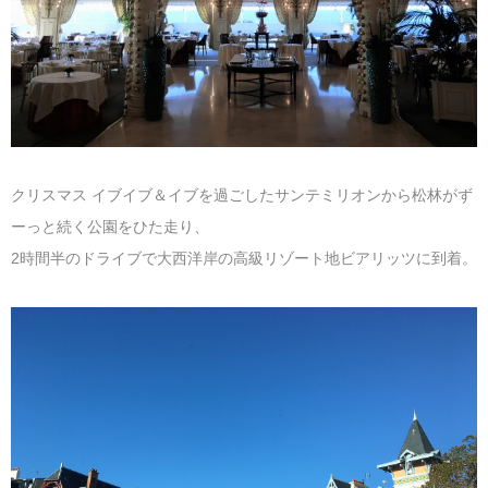
マレーシア
カタール航空
モルディブの
スペインのホ
ルクセンブル
チベット
モルディブ
シンガポール航空
ミャンマーの
オランダのホ
リヒテンシュ
西安
ミャンマー
ラオスのホテ
ポーランドの
雲南省
シンガポール
フィリピンの
スイスのホテ
クリスマス イブイブ＆イブを過ごしたサンテミリオンから松林がず
ーっと続く公園をひた走り、
フィリピン
タイのホテル
ヨーロッパ他
2時間半のドライブで大西洋岸の高級リゾート地ビアリッツに到着。
ヴェトナム
ヴェトナムの
タイ
韓国のホテル