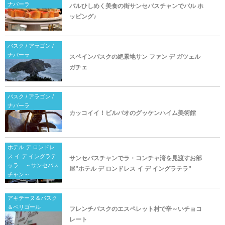
ナバーラ
バルひしめく美食の街サンセバスチャンでバル ホ
ッピング♪
バスク / アラゴン /
ナバーラ
スペインバスクの絶景地サン ファン デ ガツェル
ガチェ
バスク / アラゴン /
ナバーラ
カッコイイ！ビルバオのグッケンハイム美術館
ホテル デ ロンドレ
ス イ デ イングラテ
サンセバスチャンでラ・コンチャ湾を見渡すお部
ッラ ～サンセバス
屋”ホテル デ ロンドレス イ デ イングラテラ”
チャン～
アキテーヌ＆バスク
＆ペリゴール
フレンチバスクのエスペレット村で辛～いチョコ
レート