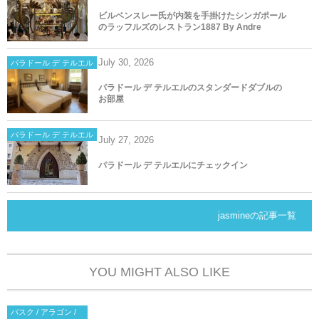
ビルベンスレー氏が内装を手掛けたシンガポール
のラッフルズのレストラン1887 By Andre
July
30
,
2026
パラドール デ テルエル
パラドール デ テルエルのスタンダードダブルの
お部屋
パラドール デ テルエル
July
27
,
2026
パラドール デ テルエルにチェックイン
jasmineの記事一覧
YOU MIGHT ALSO LIKE
バスク / アラゴン /