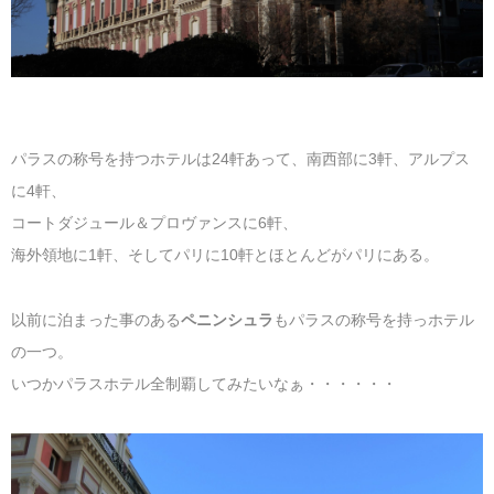
パラスの称号を持つホテルは24軒あって、南西部に3軒、アルプス
に4軒、
コートダジュール＆プロヴァンスに6軒、
海外領地に1軒、そしてパリに10軒とほとんどがパリにある。
以前に泊まった事のある
ペニンシュラ
もパラスの称号を持っホテル
の一つ。
いつかパラスホテル全制覇してみたいなぁ・・・・・・