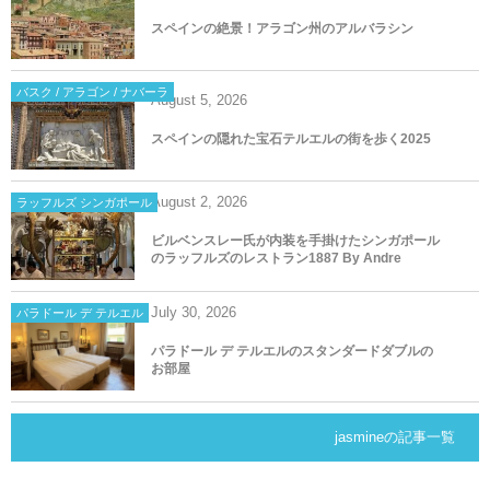
スペインの絶景！アラゴン州のアルバラシン
バスク / アラゴン / ナバーラ
August
5
,
2026
スペインの隠れた宝石テルエルの街を歩く2025
August
2
,
2026
ラッフルズ シンガポール
ビルベンスレー氏が内装を手掛けたシンガポール
のラッフルズのレストラン1887 By Andre
July
30
,
2026
パラドール デ テルエル
パラドール デ テルエルのスタンダードダブルの
お部屋
jasmineの記事一覧