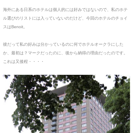
マレーシア
カタール航空
モルディブの
スペインのホ
ルクセンブル
チベット
海外にある日系のホテルは個人的には好みではないので、私のホテ
ル選びのリストには入っていないのだけど、今回のホテルのチョイ
モルディブ
シンガポール航空
ミャンマーの
オランダのホ
リヒテンシュ
西安
スはBenoit。
ミャンマー
ラオスのホテ
ポーランドの
雲南省
彼だって私の好みは分かっているのに何でホテルオークラにした
シンガポール
フィリピンの
スイスのホテ
か、最初は？マークだったのに、後から納得の理由だったのです。
これは又後程・・・・
フィリピン
タイのホテル
ヨーロッパ他
ヴェトナム
ヴェトナムの
タイ
韓国のホテル