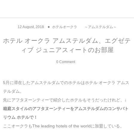
アジア& パシフィック
フライト & ラウンジ
ヨーロッパ
アフリカ
アメリカ
ホテル
中東
12
August
,
2018
ホテルオークラ ～アムステルダム～
アジアのホテル
中央ヨーロッパ
中国
モロッコ
アメリカ合衆国
カタール
エーゲ航空
シンガポール
フランスのホ
オマーンのホ
アメリカ合衆
モロッコのホ
オーストリア
ベルギー
ロシア
ギリシャ
デンマーク
香港&マカオ
東京、神奈川
ドバイ
ホテル オークラ アムステルダム、エグゼテ
ィブ ジュニアスィートのお部屋
ヨーロッパのホテル
西ヨーロッパ
カンボジア
エジプト
サウジアラビア
エールフランス＆イベリア航空
中国のホテル
ギリシャのホ
アラブ首長国
エジプトのホ
ブルガリア
フランス
ポーランド
イタリア
北京
京都、奈良
アブダビ
0 Comment
中東のホテル
東ヨーロッパ
インド
ナミビア
トルコ
全日空・日本航空
カンボジアの
ベルギーのホ
カタールのホ
ナミビアのホ
チェコ
イギリス
スペイン
福建省＆海南
山梨
アメリカのホテル
南ヨーロッパ
インドネシア
オマーン
エミレーツ航空
インドのホテ
イタリアのホ
サウジアラビ
クロアチア
ドイツ
ポルトガル
桂林＆陽朔
新潟、長野、
5月に滞在したアムステルダムでのホテルはホテル オークラ アムス
テルダム。
アフリカのホテル
北ヨーロッパ
韓国
アラブ首長国連邦
エチオピア航空
日本のホテル
ポルトガルの
ハンガリー
オランダ
ジブラルタル
杭州＆水郷
三重、和歌山
先にアフタヌーンティーで紹介したホテルもそうだったけれど、↓
箱庭スタイルのアフタヌーンティーをアムステルダムのコンサバト
オセアニアのホテル
日本
ユーロスター・タリス
インドネシア
ドイツのホテ
モンテネグロ
スイス
サンマリノ
ハルビン＆瀋
リウム ホテルで！
ラオス
ルフトハンザ航空・ブリュッセル航空
マレーシアの
イギリスのホ
ルーマニア
アイルランド
モナコ公国
上海
ここオークラもThe leading hotels of the worldに加盟している。