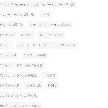
アナンタラ カスール アル サラブ デザートリゾート宿泊記
アマンサマーパレス滞在記
アグラ
ザ ロマノス滞在記
ジオリエントジャカルタ宿泊記
マラケシュ
ダブリン
ステイケーション
チベット
フォーシーズンズリゾートチェンマイ滞在記
プーケット島
アンコール遺跡群
プライヴェートプール付のお部屋
アンサナヴェラヴァル滞在記
コルフ島
キグラデス諸島
ロードス島
NOBU
コマネカアットビスマ滞在記
ザレギャンスミニャック滞在記