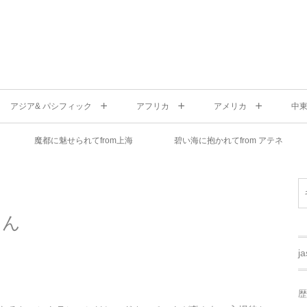
アジア& パシフィック
アフリカ
アメリカ
中
魔都に魅せられてfrom上海
碧い海に抱かれてfrom アテネ
はん
j
歴