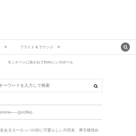
東
フライト & ラウンジ
モンスーンに吹かれてfromシンガポール
asmine—–(profile)
史あるヨーロッパの街に可愛らしい片田舎、摩天楼煌め