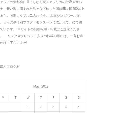
アジアの大都会に果てしなく続くアフリカの砂漠やサバ
ナ、碧い海に囲まれた島々など旅した国は55ヶ国400以上
まち。国際カップル二人旅です。 現在シンガポール在
、日々の事は別ブログ「モンスーンに吹かれて」にて綴
ています。 ※サイトの無断転用・転載はご遠慮くださ
い。 リンクやクレジット入りの転載の際には、一言お声
かけて下さいませ!
ほんブログ村
May, 2019
M
T
W
T
F
S
S
1
2
3
4
5