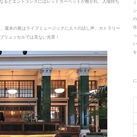
夜になるとエントランスにはレッドカーペットが敷かれ、入場待ち
く
ン
の
住
入ると、週末の夜はライブミュージックに人々の話し声、カトラリー
っ
ブリュッセルでは見ない光景！
を
に