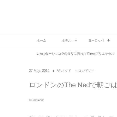
ホーム
ホテル
ヨーロッパ
Lifestyleーショコラの香りに誘われてfromブリュッセル
27
May
,
2019
ザ ネッド ～ロンドン～
ロンドンのThe Nedで朝ご
0 Comment