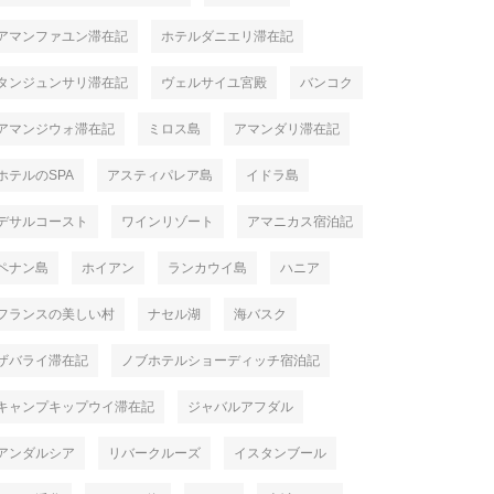
アマンファユン滞在記
ホテルダニエリ滞在記
タンジュンサリ滞在記
ヴェルサイユ宮殿
バンコク
アマンジウォ滞在記
ミロス島
アマンダリ滞在記
ホテルのSPA
アスティパレア島
イドラ島
デサルコースト
ワインリゾート
アマニカス宿泊記
ペナン島
ホイアン
ランカウイ島
ハニア
フランスの美しい村
ナセル湖
海バスク
ザバライ滞在記
ノブホテルショーディッチ宿泊記
キャンプキップウイ滞在記
ジャバルアフダル
アンダルシア
リバークルーズ
イスタンブール