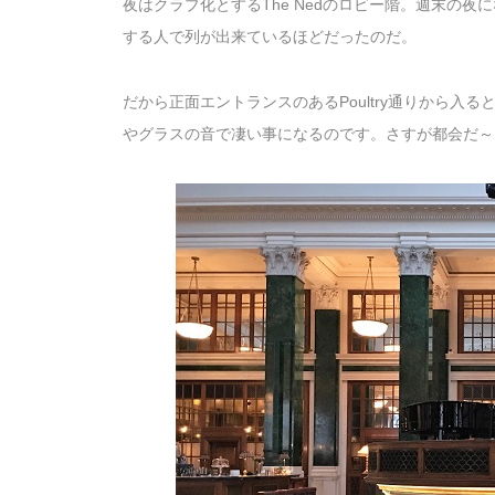
夜はクラブ化とするThe Nedのロビー階。週末の
する人で列が出来ているほどだったのだ。
だから正面エントランスのあるPoultry通りから
やグラスの音で凄い事になるのです。さすが都会だ～