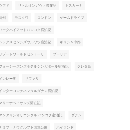
ウブド
リトルオンガヴァ滞在記
トスカーナ
杭州
モスクワ
ロンドン
ゲームドライブ
パークハイアットバンコク宿泊記
シックスセンシズウルワツ宿泊記
ギリシャ中部
リゾートワールドセントーサ
プーリア
フォーシーズンズホテルシンガポール宿泊記
クレタ島
インレー湖
サファリ
インターコンチネンタルダナン宿泊記
マリーナベイサンズ滞在記
マンダリンオリエンタル バンコク宿泊記
ダナン
ナミブ・ナウクルフト国立公園
ハイランド