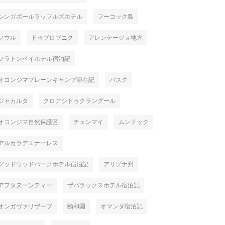
シンガポールラッフルズホテル
フーコック島
ソウル
ドゥブロブニク
アレンテージョ地方
フラトンベイホテル宿泊記
オコンジマプレーンキャンプ滞在記
バスク
ジャカルタ
クロアシドゥクラングール
オコンジマ自然保護区
チェンマイ
ムンドック
アルカラデエナーレス
グッドウッドパークホテル宿泊記
アリゾナ州
アフタヌーンティー
ザバラックスホテル宿泊記
オンガヴァリザーブ
頤和園
オマンダ宿泊記