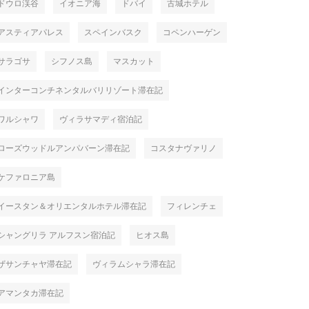
ドウロ渓谷
イオニア海
ドバイ
古城ホテル
アスティアパレス
スペインバスク
コペンハーゲン
サラゴサ
シフノス島
マスカット
インターコンチネンタルバリリゾート滞在記
ワルシャワ
ヴィラサマディ宿泊記
ローズウッドルアンパバーン滞在記
コスタナヴァリノ
ケファロニア島
イースタン＆オリエンタルホテル滞在記
フィレンチェ
シャングリラ アルフスン宿泊記
ヒオス島
ザサンチャヤ滞在記
ヴィラムシャラ滞在記
アマンタカ滞在記