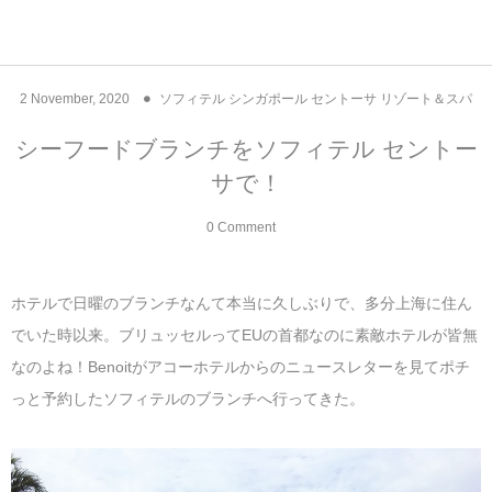
アジア& パシフィック
フライト & ラウンジ
ヨーロッパ
アフリカ
アメリカ
ホテル
中東
2
November
,
2020
ソフィテル シンガポール セントーサ リゾート＆スパ
アジアのホテル
中央ヨーロッパ
中国
モロッコ
アメリカ合衆国
カタール
エーゲ航空
シンガポール
フランスのホ
オマーンのホ
アメリカ合衆
モロッコのホ
オーストリア
ベルギー
ロシア
ギリシャ
デンマーク
香港&マカオ
東京、神奈川
ドバイ
シーフードブランチをソフィテル セントー
サで！
ヨーロッパのホテル
西ヨーロッパ
カンボジア
エジプト
サウジアラビア
エールフランス＆イベリア航空
中国のホテル
ギリシャのホ
アラブ首長国
エジプトのホ
ブルガリア
フランス
ポーランド
イタリア
北京
京都、奈良
アブダビ
0 Comment
中東のホテル
東ヨーロッパ
インド
ナミビア
トルコ
全日空・日本航空
カンボジアの
ベルギーのホ
カタールのホ
ナミビアのホ
チェコ
イギリス
スペイン
福建省＆海南
山梨
アメリカのホテル
南ヨーロッパ
インドネシア
オマーン
エミレーツ航空
インドのホテ
イタリアのホ
サウジアラビ
クロアチア
ドイツ
ポルトガル
桂林＆陽朔
新潟、長野、
ホテルで日曜のブランチなんて本当に久しぶりで、多分上海に住ん
でいた時以来。ブリュッセルってEUの首都なのに素敵ホテルが皆無
アフリカのホテル
北ヨーロッパ
韓国
アラブ首長国連邦
エチオピア航空
日本のホテル
ポルトガルの
ハンガリー
オランダ
ジブラルタル
杭州＆水郷
三重、和歌山
なのよね！Benoitがアコーホテルからのニュースレターを見てポチ
っと予約したソフィテルのブランチへ行ってきた。
オセアニアのホテル
日本
ユーロスター・タリス
インドネシア
ドイツのホテ
モンテネグロ
スイス
サンマリノ
ハルビン＆瀋
ラオス
ルフトハンザ航空・ブリュッセル航空
マレーシアの
イギリスのホ
ルーマニア
アイルランド
モナコ公国
上海