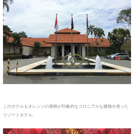
マレーシア
カタール航空
モルディブの
スペインのホ
ルクセンブル
チベット
モルディブ
シンガポール航空
ミャンマーの
オランダのホ
リヒテンシュ
西安
ミャンマー
ラオスのホテ
ポーランドの
雲南省
シンガポール
フィリピンの
スイスのホテ
フィリピン
タイのホテル
ヨーロッパ他
ヴェトナム
ヴェトナムの
タイ
韓国のホテル
このホテルもオレンジの屋根が印象的なコロニアルな建物を使った
リゾートホテル。