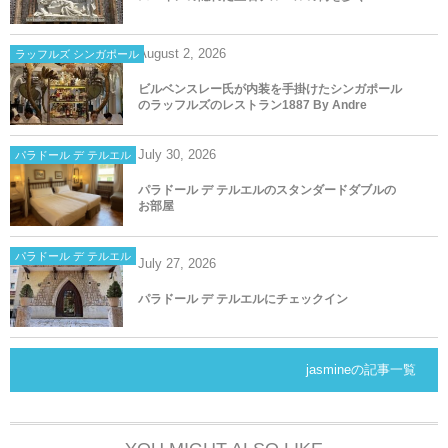
August
2
,
2026
ラッフルズ シンガポール
ビルベンスレー氏が内装を手掛けたシンガポール
のラッフルズのレストラン1887 By Andre
July
30
,
2026
パラドール デ テルエル
パラドール デ テルエルのスタンダードダブルの
お部屋
パラドール デ テルエル
July
27
,
2026
パラドール デ テルエルにチェックイン
jasmineの記事一覧