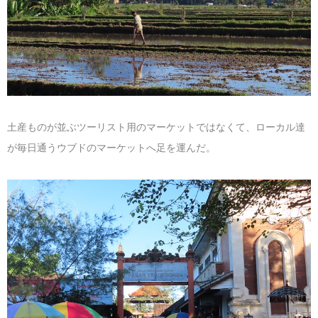
マレーシア
カタール航空
モルディブの
スペインのホ
ルクセンブル
チベット
モルディブ
シンガポール航空
ミャンマーの
オランダのホ
リヒテンシュ
西安
ミャンマー
ラオスのホテ
ポーランドの
雲南省
シンガポール
フィリピンの
スイスのホテ
土産ものが並ぶツーリスト用のマーケットではなくて、ローカル達
が毎日通うウブドのマーケットへ足を運んだ。
フィリピン
タイのホテル
ヨーロッパ他
ヴェトナム
ヴェトナムの
タイ
韓国のホテル