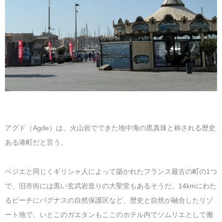
アグド（Agde）は、火山岩でできた地中海の黒真珠と称される歴史
ある港町だと言う。
ベジエと同じくギリシャ人によって築かれたフランス最古の町の1つ
で、旧市街には黒い玄武岩造りの大聖堂もあるそうだ。14kmにわた
るビーチにバグナスの自然保護区など、歴史と自然が融合したリゾ
ート地で、いとこのガエタンもここのホテル内でソムリエとして働