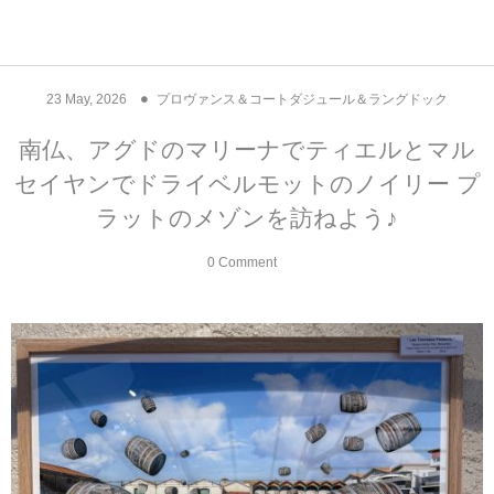
アジア& パシフィック
フライト & ラウンジ
ヨーロッパ
アフリカ
アメリカ
ホテル
中東
23
May
,
2026
プロヴァンス＆コートダジュール＆ラングドック
アジアのホテル
中央ヨーロッパ
中国
モロッコ
アメリカ合衆国
カタール
エーゲ航空
シンガポール
フランスのホ
オマーンのホ
アメリカ合衆
モロッコのホ
オーストリア
ベルギー
ロシア
ギリシャ
デンマーク
香港&マカオ
東京、神奈川
ドバイ
南仏、アグドのマリーナでティエルとマル
セイヤンでドライベルモットのノイリー プ
ヨーロッパのホテル
西ヨーロッパ
カンボジア
エジプト
サウジアラビア
エールフランス＆イベリア航空
中国のホテル
ギリシャのホ
アラブ首長国
エジプトのホ
ブルガリア
フランス
ポーランド
イタリア
北京
京都、奈良
アブダビ
ラットのメゾンを訪ねよう♪
中東のホテル
東ヨーロッパ
インド
ナミビア
トルコ
全日空・日本航空
カンボジアの
ベルギーのホ
カタールのホ
ナミビアのホ
チェコ
イギリス
スペイン
福建省＆海南
山梨
0 Comment
アメリカのホテル
南ヨーロッパ
インドネシア
オマーン
エミレーツ航空
インドのホテ
イタリアのホ
サウジアラビ
クロアチア
ドイツ
ポルトガル
桂林＆陽朔
新潟、長野、
アフリカのホテル
北ヨーロッパ
韓国
アラブ首長国連邦
エチオピア航空
日本のホテル
ポルトガルの
ハンガリー
オランダ
ジブラルタル
杭州＆水郷
三重、和歌山
オセアニアのホテル
日本
ユーロスター・タリス
インドネシア
ドイツのホテ
モンテネグロ
スイス
サンマリノ
ハルビン＆瀋
ラオス
ルフトハンザ航空・ブリュッセル航空
マレーシアの
イギリスのホ
ルーマニア
アイルランド
モナコ公国
上海