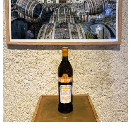
マレーシア
カタール航空
モルディブの
スペインのホ
ルクセンブル
チベット
モルディブ
シンガポール航空
ミャンマーの
オランダのホ
リヒテンシュ
西安
ミャンマー
ラオスのホテ
ポーランドの
雲南省
シンガポール
フィリピンの
スイスのホテ
フィリピン
タイのホテル
ヨーロッパ他
ヴェトナム
ヴェトナムの
タイ
韓国のホテル