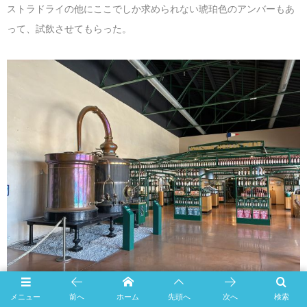
ストラドライの他にここでしか求められない琥珀色のアンバーもあ
って、試飲させてもらった。
メニュー
前へ
ホーム
先頭へ
次へ
検索