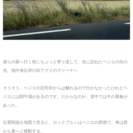
彼らの家へ行く前にちょっと寄り道して、先に訪ねたベジエの街の
先、地中海沿岸の街アグドのマリーナへ
そうそう、ベジエの旧市街からは離れるので行かなかったけれどベ
ジエには闘牛場があるのです。だからなのか、道中では牛の看板が
あった。
位置関係を地図で見ると、ロックブルンはベジエの西側で、車は西
から東へと移動する。