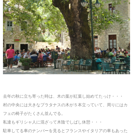
マレーシア
カタール航空
モルディブの
スペインのホ
ルクセンブル
チベット
モルディブ
シンガポール航空
ミャンマーの
オランダのホ
リヒテンシュ
西安
ミャンマー
ラオスのホテ
ポーランドの
雲南省
シンガポール
フィリピンの
スイスのホテ
フィリピン
タイのホテル
ヨーロッパ他
ヴェトナム
ヴェトナムの
タイ
韓国のホテル
去年の秋に立ち寄った時は、木の葉が紅葉し始めてたっけ・・・
村の中央には大きなプラタナスの木が５本立っていて、周りにはカ
フェの椅子がたくさん並んでる。
私達もギリシャ人に混ざって木陰でしばし休憩・・・
駐車してる車のナンバーを見るとフランスやイタリアの車もあった