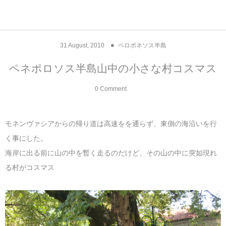
アジア& パシフィック
フライト & ラウンジ
ヨーロッパ
アフリカ
アメリカ
ホテル
中東
31
August
,
2010
ペロポネソス半島
アジアのホテル
中央ヨーロッパ
中国
モロッコ
アメリカ合衆国
カタール
エーゲ航空
シンガポール
フランスのホ
オマーンのホ
アメリカ合衆
モロッコのホ
オーストリア
ベルギー
ロシア
ギリシャ
デンマーク
香港&マカオ
東京、神奈川
ドバイ
ペネポロソス半島山中の小さな村コスマス
ヨーロッパのホテル
西ヨーロッパ
カンボジア
エジプト
サウジアラビア
エールフランス＆イベリア航空
中国のホテル
ギリシャのホ
アラブ首長国
エジプトのホ
ブルガリア
フランス
ポーランド
イタリア
北京
京都、奈良
アブダビ
0 Comment
中東のホテル
東ヨーロッパ
インド
ナミビア
トルコ
全日空・日本航空
カンボジアの
ベルギーのホ
カタールのホ
ナミビアのホ
チェコ
イギリス
スペイン
福建省＆海南
山梨
モネンヴァシアからの帰り道は高速をを通らず、東側の海沿いを行
アメリカのホテル
南ヨーロッパ
インドネシア
オマーン
エミレーツ航空
インドのホテ
イタリアのホ
サウジアラビ
クロアチア
ドイツ
ポルトガル
桂林＆陽朔
新潟、長野、
く事にした。
海岸に出る前に山の中を暫く走るのだけど、その山の中に突如現れ
アフリカのホテル
北ヨーロッパ
韓国
アラブ首長国連邦
エチオピア航空
日本のホテル
ポルトガルの
ハンガリー
オランダ
ジブラルタル
杭州＆水郷
三重、和歌山
る村がコスマス
オセアニアのホテル
日本
ユーロスター・タリス
インドネシア
ドイツのホテ
モンテネグロ
スイス
サンマリノ
ハルビン＆瀋
ラオス
ルフトハンザ航空・ブリュッセル航空
マレーシアの
イギリスのホ
ルーマニア
アイルランド
モナコ公国
上海