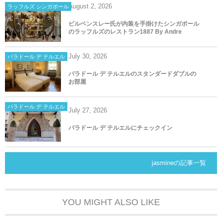
August
2
,
2026
ラッフルズ シンガポール
ビルベンスレー氏が内装を手掛けたシンガポール
のラッフルズのレストラン1887 By Andre
July
30
,
2026
パラドール デ テルエル
パラドール デ テルエルのスタンダードダブルの
お部屋
パラドール デ テルエル
July
27
,
2026
パラドール デ テルエルにチェックイン
jasmineの記事一覧
YOU MIGHT ALSO LIKE