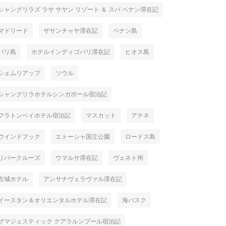
シャングリラズ ラサ サヤン リゾート ＆ スパ ペナン滞在記
マドリード
ザサンチャヤ滞在記
ペナン島
バリ島
ホテルインディゴバリ滞在記
ヒオス島
シェムリアップ
ソウル
シャングリラホテルシンガポール宿泊記
フラトンベイホテル宿泊記
マスカット
アテネ
ウインドフック
エトーシャ国立公園
ロードス島
リバークルーズ
ウマルサ滞在記
ヴェネト州
古城ホテル
アンサナヴェラヴァル滞在記
イースタン＆オリエンタルホテル滞在記
海バスク
ザマジェスティック クアラルンプール宿泊記