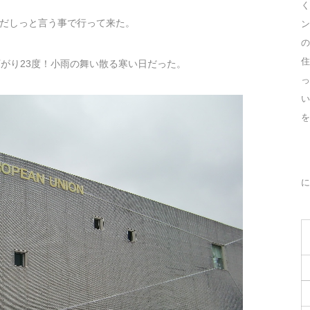
く
だしっと言う事で行って来た。
ン
の
住
がり23度！小雨の舞い散る寒い日だった。
っ
を
に