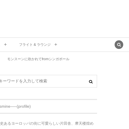
東
フライト & ラウンジ
モンスーンに吹かれてfromシンガポール
asmine—–(profile)
史あるヨーロッパの街に可愛らしい片田舎、摩天楼煌め