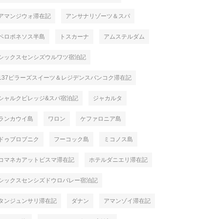
アマンジウォ滞在記
アンサナリゾーツ＆スパ
ペロポネソス半島
トスカーナ
アムステルダム
シックスセンシズウルワツ宿泊記
137ピラーズスイーツ＆レジデンスバンコク滞在記
シャルクビレッジ&スパ宿泊記
ジャカルタ
ランカウイ島
ワロン
ケファロニア島
ドゥブロブニク
フーコック島
ミコノス島
コマネカアットビスマ滞在記
ホテルダニエリ滞在記
シックスセンシズドウロバレー宿泊記
タンジュンサリ滞在記
ダナン
アマンゾイ滞在記