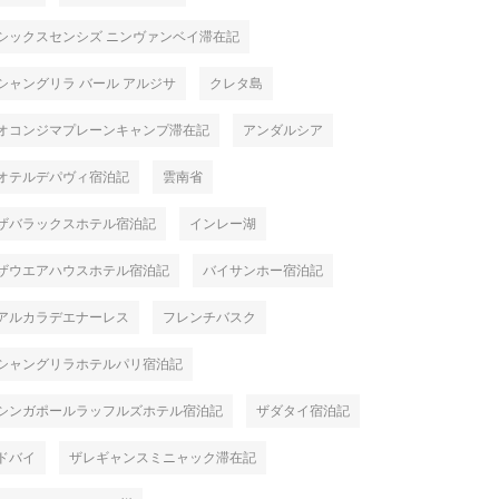
シックスセンシズ ニンヴァンベイ滞在記
シャングリラ バール アルジサ
クレタ島
オコンジマプレーンキャンプ滞在記
アンダルシア
オテルデパヴィ宿泊記
雲南省
ザバラックスホテル宿泊記
インレー湖
ザウエアハウスホテル宿泊記
バイサンホー宿泊記
アルカラデエナーレス
フレンチバスク
シャングリラホテルパリ宿泊記
シンガポールラッフルズホテル宿泊記
ザダタイ宿泊記
ドバイ
ザレギャンスミニャック滞在記