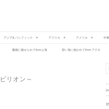
アジア& パシフィック
アフリカ
アメリカ
中
魔都に魅せられてfrom上海
碧い海に抱かれてfrom アテネ
パビリオン～
j
歴