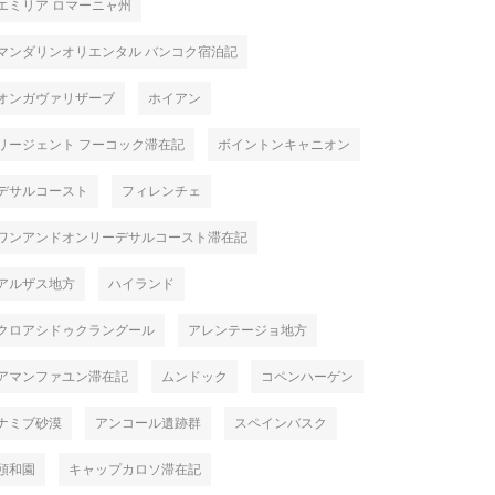
エミリア ロマーニャ州
マンダリンオリエンタル バンコク宿泊記
オンガヴァリザーブ
ホイアン
リージェント フーコック滞在記
ボイントンキャニオン
デサルコースト
フィレンチェ
ワンアンドオンリーデサルコースト滞在記
アルザス地方
ハイランド
クロアシドゥクラングール
アレンテージョ地方
アマンファユン滞在記
ムンドック
コペンハーゲン
ナミブ砂漠
アンコール遺跡群
スペインバスク
頤和園
キャップカロソ滞在記