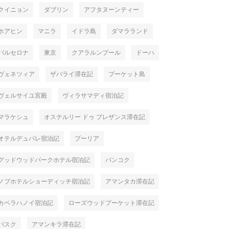
クイニョン
ダブリン
アフタヌーンティー
ホアヒン
マニラ
イドラ島
ダマラランド
バルセロナ
東京
クアラルンプール
ドーハ
ヴェネツィア
ザバライ滞在記
プーケット島
ヴェルサイユ宮殿
ヴィラサマディ宿泊記
マラケシュ
オステルリー ドゥ プレザンス滞在記
オテルデュパレ宿泊記
プーリア
グッドウッドパークホテル宿泊記
バンコク
ノブホテルショーディッチ宿泊記
アマンタカ滞在記
カペラハノイ宿泊記
ローズウッドプーケット滞在記
バスク
アマンキラ滞在記