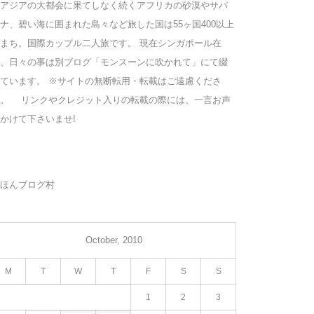
アジアの大都会に果てしなく続くアフリカの砂漠やサバ
ナ、碧い海に囲まれた島々など旅した国は55ヶ国400以上
まち。国際カップル二人旅です。 現在シンガポール在
、日々の事は別ブログ「モンスーンに吹かれて」にて綴
ています。 ※サイトの無断転用・転載はご遠慮くださ
い。 リンクやクレジット入りの転載の際には、一言お声
かけて下さいませ!
ほんブログ村
October, 2010
M
T
W
T
F
S
S
1
2
3