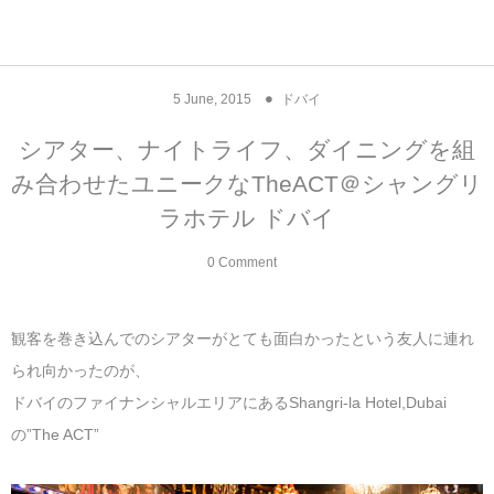
アジア& パシフィック
フライト & ラウンジ
ヨーロッパ
アフリカ
アメリカ
ホテル
中東
5
June
,
2015
ドバイ
アジアのホテル
中央ヨーロッパ
中国
モロッコ
アメリカ合衆国
カタール
エーゲ航空
シンガポール
フランスのホ
オマーンのホ
アメリカ合衆
モロッコのホ
オーストリア
ベルギー
ロシア
ギリシャ
デンマーク
香港&マカオ
東京、神奈川
ドバイ
シアター、ナイトライフ、ダイニングを組
み合わせたユニークなTheACT＠シャングリ
ヨーロッパのホテル
西ヨーロッパ
カンボジア
エジプト
サウジアラビア
エールフランス＆イベリア航空
中国のホテル
ギリシャのホ
アラブ首長国
エジプトのホ
ブルガリア
フランス
ポーランド
イタリア
北京
京都、奈良
アブダビ
ラホテル ドバイ
中東のホテル
東ヨーロッパ
インド
ナミビア
トルコ
全日空・日本航空
カンボジアの
ベルギーのホ
カタールのホ
ナミビアのホ
チェコ
イギリス
スペイン
福建省＆海南
山梨
0 Comment
アメリカのホテル
南ヨーロッパ
インドネシア
オマーン
エミレーツ航空
インドのホテ
イタリアのホ
サウジアラビ
クロアチア
ドイツ
ポルトガル
桂林＆陽朔
新潟、長野、
観客を巻き込んでのシアターがとても面白かったという友人に連れ
アフリカのホテル
北ヨーロッパ
韓国
アラブ首長国連邦
エチオピア航空
日本のホテル
ポルトガルの
ハンガリー
オランダ
ジブラルタル
杭州＆水郷
三重、和歌山
られ向かったのが、
ドバイのファイナンシャルエリアにあるShangri-la Hotel,Dubai
オセアニアのホテル
日本
ユーロスター・タリス
インドネシア
ドイツのホテ
モンテネグロ
スイス
サンマリノ
ハルビン＆瀋
の”The ACT”
ラオス
ルフトハンザ航空・ブリュッセル航空
マレーシアの
イギリスのホ
ルーマニア
アイルランド
モナコ公国
上海