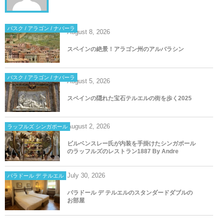
バスク / アラゴン / ナバーラ
August
8
,
2026
スペインの絶景！アラゴン州のアルバラシン
バスク / アラゴン / ナバーラ
August
5
,
2026
スペインの隠れた宝石テルエルの街を歩く2025
August
2
,
2026
ラッフルズ シンガポール
ビルベンスレー氏が内装を手掛けたシンガポール
のラッフルズのレストラン1887 By Andre
July
30
,
2026
パラドール デ テルエル
パラドール デ テルエルのスタンダードダブルの
お部屋