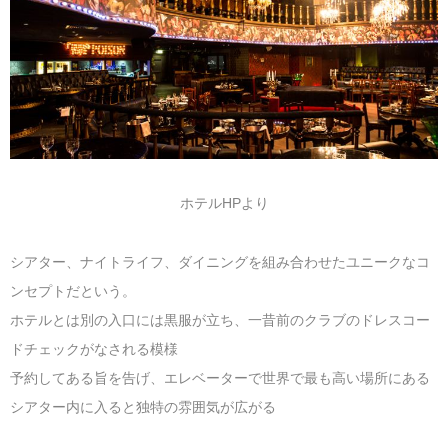
マレーシア
カタール航空
モルディブの
スペインのホ
ルクセンブル
チベット
モルディブ
シンガポール航空
ミャンマーの
オランダのホ
リヒテンシュ
西安
ミャンマー
ラオスのホテ
ポーランドの
雲南省
シンガポール
フィリピンの
スイスのホテ
ホテルHPより
フィリピン
タイのホテル
ヨーロッパ他
シアター、ナイトライフ、ダイニングを組み合わせたユニークなコ
ヴェトナム
ヴェトナムの
ンセプトだという。
タイ
韓国のホテル
ホテルとは別の入口には黒服が立ち、一昔前のクラブのドレスコー
ドチェックがなされる模様
予約してある旨を告げ、エレベーターで世界で最も高い場所にある
シアター内に入ると独特の雰囲気が広がる