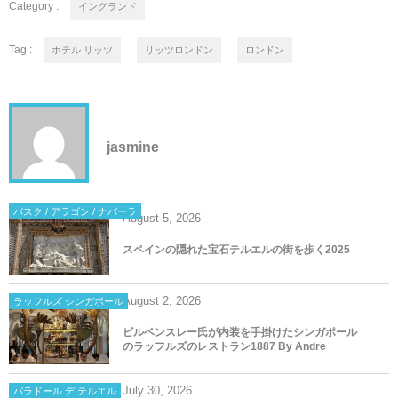
Category :
イングランド
Tag :
ホテル リッツ
リッツロンドン
ロンドン
jasmine
バスク / アラゴン / ナバーラ
August
5
,
2026
スペインの隠れた宝石テルエルの街を歩く2025
August
2
,
2026
ラッフルズ シンガポール
ビルベンスレー氏が内装を手掛けたシンガポール
のラッフルズのレストラン1887 By Andre
July
30
,
2026
パラドール デ テルエル