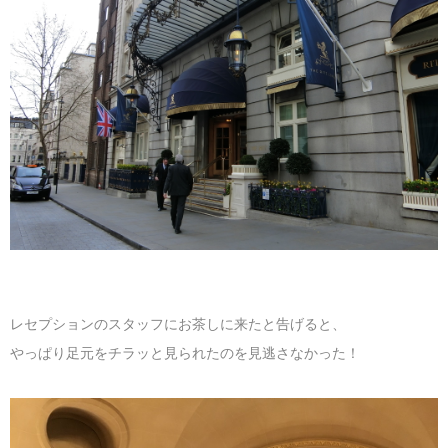
マレーシア
カタール航空
モルディブの
スペインのホ
ルクセンブル
チベット
モルディブ
シンガポール航空
ミャンマーの
オランダのホ
リヒテンシュ
西安
ミャンマー
ラオスのホテ
ポーランドの
雲南省
シンガポール
フィリピンの
スイスのホテ
フィリピン
タイのホテル
ヨーロッパ他
ヴェトナム
ヴェトナムの
タイ
韓国のホテル
レセプションのスタッフにお茶しに来たと告げると、
やっぱり足元をチラッと見られたのを見逃さなかった！