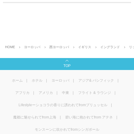
HOME
ヨーロッパ
西ヨーロッパ
イギリス
イングランド
リ
TOP
ホーム
ホテル
ヨーロッパ
アジア& パシフィック
アフリカ
アメリカ
中東
フライト & ラウンジ
Lifestyleーショコラの香りに誘われてfromブリュッセル
魔都に魅せられてfrom上海
碧い海に抱かれてfrom アテネ
モンスーンに吹かれてfromシンガポール