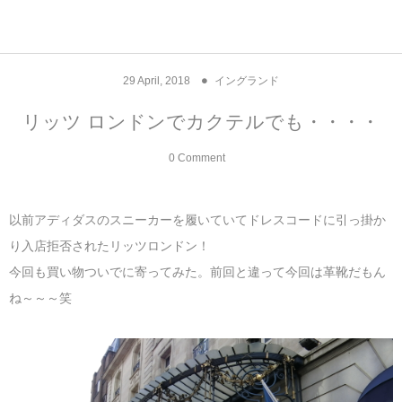
アジア& パシフィック
フライト & ラウンジ
ヨーロッパ
アフリカ
アメリカ
ホテル
中東
29
April
,
2018
イングランド
アジアのホテル
中央ヨーロッパ
中国
モロッコ
アメリカ合衆国
カタール
エーゲ航空
シンガポール
フランスのホ
オマーンのホ
アメリカ合衆
モロッコのホ
オーストリア
ベルギー
ロシア
ギリシャ
デンマーク
香港&マカオ
東京、神奈川
ドバイ
リッツ ロンドンでカクテルでも・・・・
ヨーロッパのホテル
西ヨーロッパ
カンボジア
エジプト
サウジアラビア
エールフランス＆イベリア航空
中国のホテル
ギリシャのホ
アラブ首長国
エジプトのホ
ブルガリア
フランス
ポーランド
イタリア
北京
京都、奈良
アブダビ
0 Comment
中東のホテル
東ヨーロッパ
インド
ナミビア
トルコ
全日空・日本航空
カンボジアの
ベルギーのホ
カタールのホ
ナミビアのホ
チェコ
イギリス
スペイン
福建省＆海南
山梨
以前アディダスのスニーカーを履いていてドレスコードに引っ掛か
アメリカのホテル
南ヨーロッパ
インドネシア
オマーン
エミレーツ航空
インドのホテ
イタリアのホ
サウジアラビ
クロアチア
ドイツ
ポルトガル
桂林＆陽朔
新潟、長野、
り入店拒否されたリッツロンドン！
今回も買い物ついでに寄ってみた。前回と違って今回は革靴だもん
アフリカのホテル
北ヨーロッパ
韓国
アラブ首長国連邦
エチオピア航空
日本のホテル
ポルトガルの
ハンガリー
オランダ
ジブラルタル
杭州＆水郷
三重、和歌山
ね～～～笑
オセアニアのホテル
日本
ユーロスター・タリス
インドネシア
ドイツのホテ
モンテネグロ
スイス
サンマリノ
ハルビン＆瀋
ラオス
ルフトハンザ航空・ブリュッセル航空
マレーシアの
イギリスのホ
ルーマニア
アイルランド
モナコ公国
上海