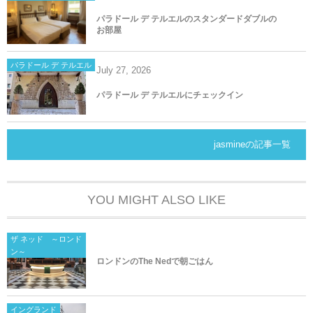
パラドール デ テルエルのスタンダードダブルの
お部屋
パラドール デ テルエル
July
27
,
2026
パラドール デ テルエルにチェックイン
jasmineの記事一覧
YOU MIGHT ALSO LIKE
ザ ネッド ～ロンド
ン～
ロンドンのThe Nedで朝ごはん
イングランド