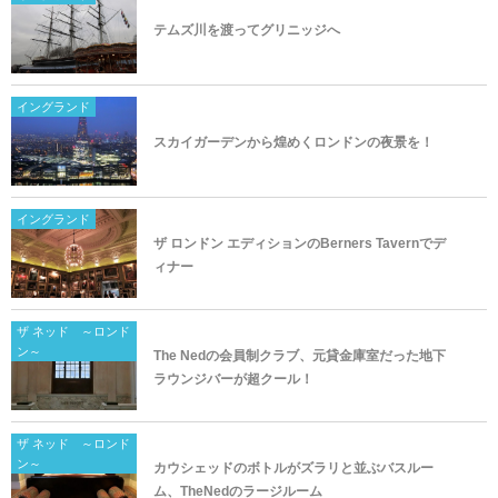
テムズ川を渡ってグリニッジへ
イングランド
スカイガーデンから煌めくロンドンの夜景を！
イングランド
ザ ロンドン エディションのBerners Tavernでデ
ィナー
ザ ネッド ～ロンド
ン～
The Nedの会員制クラブ、元貸金庫室だった地下
ラウンジバーが超クール！
ザ ネッド ～ロンド
ン～
カウシェッドのボトルがズラリと並ぶバスルー
ム、TheNedのラージルーム