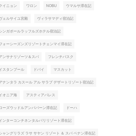
クイニョン
ワロン
NOBU
ウマルサ滞在記
ヴェルサイユ宮殿
ヴィラサマディ宿泊記
シンガポールラッフルズホテル宿泊記
フォーシーズンズリゾートチェンマイ滞在記
アンサナリゾーツ＆スパ
フレンチバスク
イスタンブール
ドバイ
マスカット
アナンタラ カスール アル サラブ デザートリゾート宿泊記
イオニア海
アスティアパレス
ローズウッドルアンパバーン滞在記
ドーハ
インターコンチネンタルバリリゾート滞在記
シャングリラズ ラサ サヤン リゾート ＆ スパ ペナン滞在記