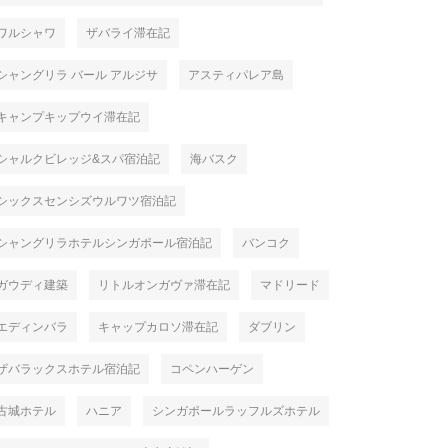
ワルシャワ
ザバライ滞在記
シャングリラ バール アルジサ
アスティパレア島
キャンプキップウイ滞在記
シャルクビレッジ&スパ宿泊記
海バスク
シックスセンシズウルワツ宿泊記
シャングリラホテルシンガポール宿泊記
バンコク
ガウディ建築
リトルオンガヴァ滞在記
マドリード
エディンバラ
キャップカロソ滞在記
ダブリン
ザバラックスホテル宿泊記
コペンハーゲン
古城ホテル
ハニア
シンガポールラッフルズホテル