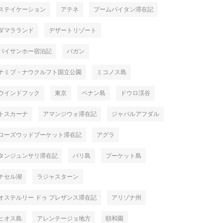
ステイケーション
アテネ
プームバイタン滞在記
ダマラランド
デザートリゾート
バイサンホー宿泊記
バガン
ナミブ・ナウクルフト国立公園
ミコノス島
ウインドフック
東京
ペナン島
ドウロ渓谷
トスカーナ
アマンジウォ滞在記
ジャバルアフダル
ローズウッドプーケット滞在記
アグラ
タンジュンサリ滞在記
バリ島
プーケット島
ナセル湖
ラジャスターン
オステルリー ドゥ プレザンス滞在記
アリゾナ州
ヒオス島
アレンテージョ地方
頤和園