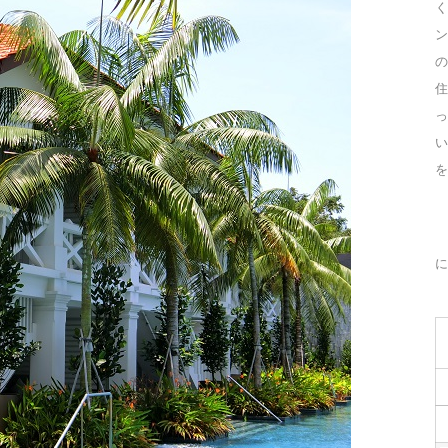
く
ン
の
住
っ
を
に