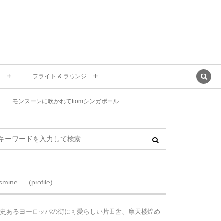
東
フライト & ラウンジ
モンスーンに吹かれてfromシンガポール
asmine—–(profile)
史あるヨーロッパの街に可愛らしい片田舎、摩天楼煌め