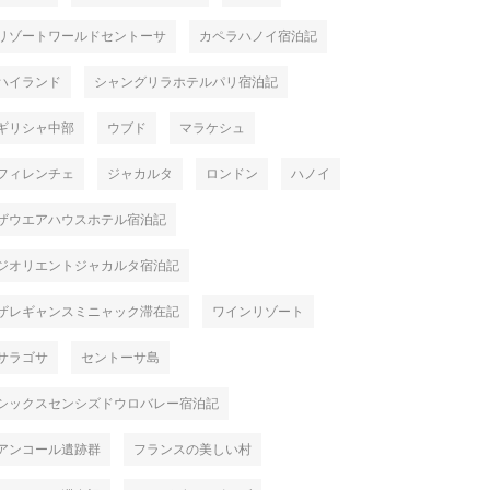
リゾートワールドセントーサ
カペラハノイ宿泊記
ハイランド
シャングリラホテルパリ宿泊記
ギリシャ中部
ウブド
マラケシュ
フィレンチェ
ジャカルタ
ロンドン
ハノイ
ザウエアハウスホテル宿泊記
ジオリエントジャカルタ宿泊記
ザレギャンスミニャック滞在記
ワインリゾート
サラゴサ
セントーサ島
シックスセンシズドウロバレー宿泊記
アンコール遺跡群
フランスの美しい村