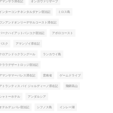
アマンサラ滞在記
オンガヴァリザーブ
インターコンチネンタルダナン宿泊記
ミロス島
ワンアンドオンリーデサルコースト滞在記
パークハイアットバンコク宿泊記
アポロコースト
バスク
アマンゾイ滞在記
クロアシドゥクラングール
ランカウイ島
クララデザートロッジ宿泊記
アマンサマーパレス滞在記
雲南省
ゲームドライブ
アトランティス バイ ジャルディーノ滞在記
飛騨高山
シャトーホテル
アンダルシア
オテルデュパレ宿泊記
シフノス島
インレー湖