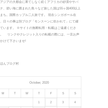
アジアの大都会に果てしなく続くアフリカの砂漠やサバ
ナ、碧い海に囲まれた島々など旅した国は55ヶ国400以上
まち。国際カップル二人旅です。 現在シンガポール在
、日々の事は別ブログ「モンスーンに吹かれて」にて綴
ています。 ※サイトの無断転用・転載はご遠慮くださ
い。 リンクやクレジット入りの転載の際には、一言お声
かけて下さいませ!
ほんブログ村
October, 2020
M
T
W
T
F
S
S
1
2
3
4