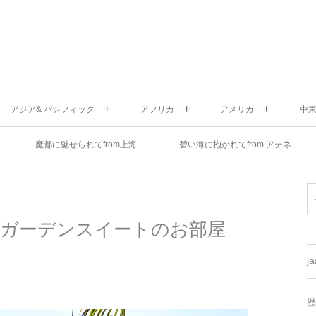
アジア& パシフィック
アフリカ
アメリカ
中
魔都に魅せられてfrom上海
碧い海に抱かれてfrom アテネ
のガーデンスイートのお部屋
j
歴