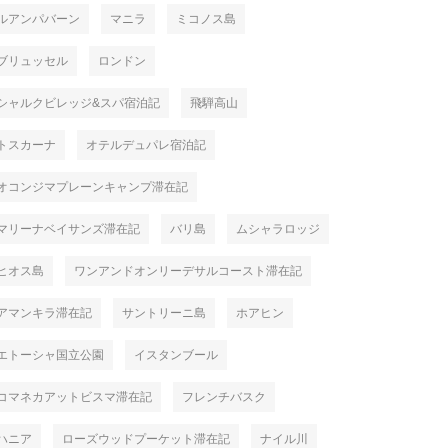
ルアンパバーン
マニラ
ミコノス島
ブリュッセル
ロンドン
シャルクビレッジ&スパ宿泊記
飛騨高山
トスカーナ
オテルデュパレ宿泊記
オコンジマプレーンキャンプ滞在記
マリーナベイサンズ滞在記
バリ島
ムシャラロッジ
ヒオス島
ワンアンドオンリーデサルコースト滞在記
アマンキラ滞在記
サントリーニ島
ホアヒン
エトーシャ国立公園
イスタンブール
コマネカアットビスマ滞在記
フレンチバスク
ハニア
ローズウッドプーケット滞在記
ナイル川