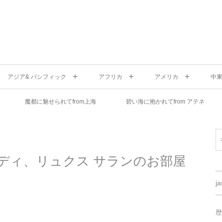
アジア& パシフィック
アフリカ
アメリカ
中
魔都に魅せられてfrom上海
碧い海に抱かれてfrom アテネ
ディ、リュクス サランのお部屋
j
歴