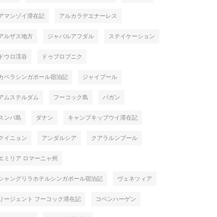
アマンゾイ滞在記
アルカラデエナーレス
アルザス地方
ジャバルアフダル
ステイケーション
ドウロ渓谷
ドゥブロブニク
カペラシンガポール宿泊記
ジャイプール
アムステルダム
フーコック島
バガン
スンバ島
ダナン
キャンプキップウイ滞在記
クイニョン
アンダルシア
クアラルンプール
エミリア ロマーニャ州
シャングリラホテルシンガポール宿泊記
ヴェネツィア
リージェント フーコック滞在記
コペンハーゲン