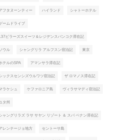
アフタヌーンティー
ハイランド
シャトーホテル
ゲームドライブ
137ピラーズスイーツ＆レジデンスバンコク滞在記
ソウル
シャングリラ アルフスン宿泊記
東京
ホテルのSPA
アマンサラ滞在記
シックスセンシズウルワツ宿泊記
ザ ロマノス滞在記
マラケシュ
ケファロニア島
ヴィラサマディ宿泊記
ユタ州
シャングリラズ ラサ サヤン リゾート ＆ スパ ペナン滞在記
アレンテージョ地方
セントーサ島