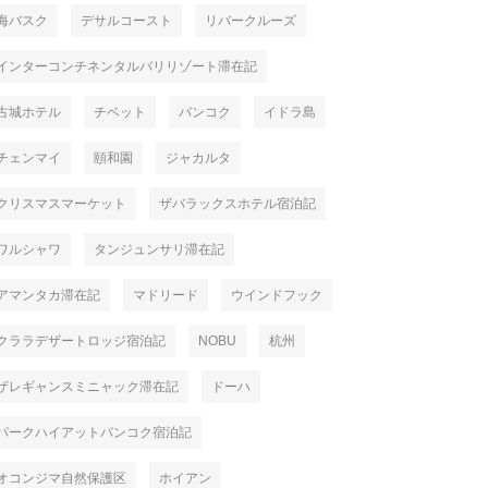
海バスク
デサルコースト
リバークルーズ
インターコンチネンタルバリリゾート滞在記
古城ホテル
チベット
バンコク
イドラ島
チェンマイ
頤和園
ジャカルタ
クリスマスマーケット
ザバラックスホテル宿泊記
ワルシャワ
タンジュンサリ滞在記
アマンタカ滞在記
マドリード
ウインドフック
クララデザートロッジ宿泊記
NOBU
杭州
ザレギャンスミニャック滞在記
ドーハ
パークハイアットバンコク宿泊記
オコンジマ自然保護区
ホイアン