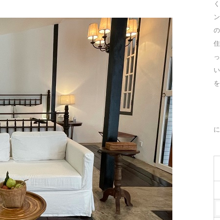
く
ン
の
住
っ
を
に