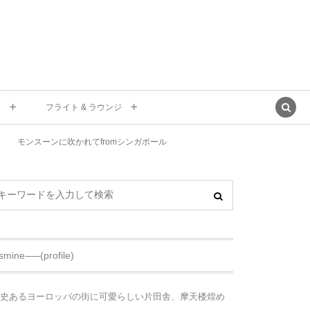
東
フライト & ラウンジ
モンスーンに吹かれてfromシンガポール
asmine—–(profile)
史あるヨーロッパの街に可愛らしい片田舎、摩天楼煌め