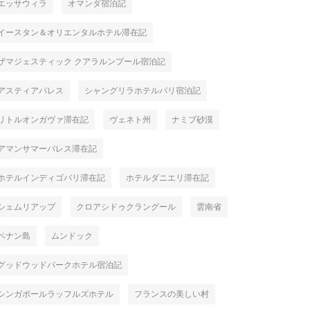
エッサウィラ
オマンダ宿泊記
イースタン＆オリエンタルホテル滞在記
ザマジェスティック クアラルンプール宿泊記
アスティアパレス
シャングリラホテルパリ宿泊記
リトルオンガヴァ滞在記
ヴェネト州
ナミブ砂漠
アマンサマーパレス滞在記
ホテルインディゴバリ滞在記
ホテルダニエリ滞在記
シェムリアップ
クロアシドゥクラングール
雲南省
ペナン島
ムンドック
グッドウッドパークホテル宿泊記
シンガポールラッフルズホテル
フランスの美しい村