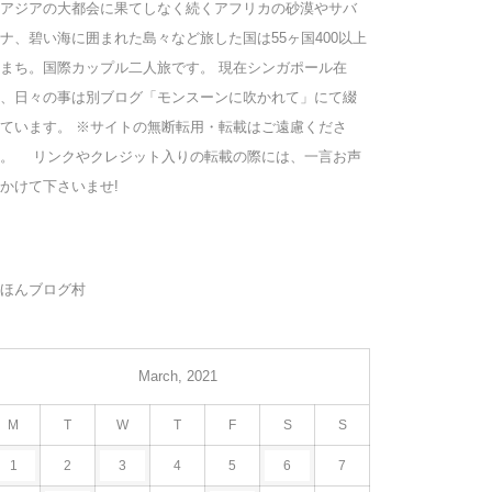
アジアの大都会に果てしなく続くアフリカの砂漠やサバ
ナ、碧い海に囲まれた島々など旅した国は55ヶ国400以上
まち。国際カップル二人旅です。 現在シンガポール在
、日々の事は別ブログ「モンスーンに吹かれて」にて綴
ています。 ※サイトの無断転用・転載はご遠慮くださ
い。 リンクやクレジット入りの転載の際には、一言お声
かけて下さいませ!
ほんブログ村
March, 2021
M
T
W
T
F
S
S
1
2
3
4
5
6
7