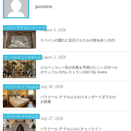
jasmine
バスク / アラゴン / ナバーラ
August
5
,
2026
スペインの隠れた宝石テルエルの街を歩く2025
August
2
,
2026
ラッフルズ シンガポール
ビルベンスレー氏が内装を手掛けたシンガポール
のラッフルズのレストラン1887 By Andre
July
30
,
2026
パラドール デ テルエル
パラドール デ テルエルのスタンダードダブルの
お部屋
パラドール デ テルエル
July
27
,
2026
パラドール デ テルエルにチェックイン