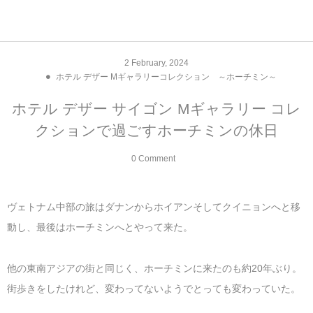
アジア& パシフィック
フライト & ラウンジ
ヨーロッパ
アフリカ
アメリカ
ホテル
中東
2
February
,
2024
ホテル デザー Mギャラリーコレクション ～ホーチミン～
アジアのホテル
中央ヨーロッパ
中国
モロッコ
アメリカ合衆国
カタール
エーゲ航空
シンガポール
フランスのホ
オマーンのホ
アメリカ合衆
モロッコのホ
オーストリア
ベルギー
ロシア
ギリシャ
デンマーク
香港&マカオ
東京、神奈川
ドバイ
ホテル デザー サイゴン Mギャラリー コレ
ヨーロッパのホテル
西ヨーロッパ
カンボジア
エジプト
サウジアラビア
エールフランス＆イベリア航空
中国のホテル
ギリシャのホ
アラブ首長国
エジプトのホ
ブルガリア
フランス
ポーランド
イタリア
北京
京都、奈良
アブダビ
クションで過ごすホーチミンの休日
中東のホテル
東ヨーロッパ
インド
ナミビア
トルコ
全日空・日本航空
カンボジアの
ベルギーのホ
カタールのホ
ナミビアのホ
チェコ
イギリス
スペイン
福建省＆海南
山梨
0 Comment
アメリカのホテル
南ヨーロッパ
インドネシア
オマーン
エミレーツ航空
インドのホテ
イタリアのホ
サウジアラビ
クロアチア
ドイツ
ポルトガル
桂林＆陽朔
新潟、長野、
ヴェトナム中部の旅はダナンからホイアンそしてクイニョンへと移
アフリカのホテル
北ヨーロッパ
韓国
アラブ首長国連邦
エチオピア航空
日本のホテル
ポルトガルの
ハンガリー
オランダ
ジブラルタル
杭州＆水郷
三重、和歌山
動し、最後はホーチミンへとやって来た。
オセアニアのホテル
日本
ユーロスター・タリス
インドネシア
ドイツのホテ
モンテネグロ
スイス
サンマリノ
ハルビン＆瀋
他の東南アジアの街と同じく、ホーチミンに来たのも約20年ぶり。
街歩きをしたけれど、変わってないようでとっても変わっていた。
ラオス
ルフトハンザ航空・ブリュッセル航空
マレーシアの
イギリスのホ
ルーマニア
アイルランド
モナコ公国
上海