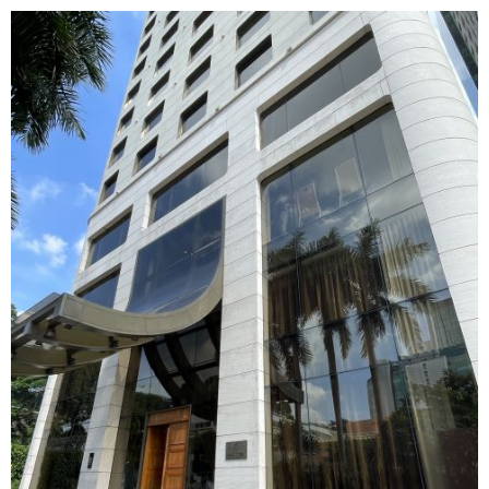
マレーシア
カタール航空
モルディブの
スペインのホ
ルクセンブル
チベット
モルディブ
シンガポール航空
ミャンマーの
オランダのホ
リヒテンシュ
西安
ミャンマー
ラオスのホテ
ポーランドの
雲南省
シンガポール
フィリピンの
スイスのホテ
フィリピン
タイのホテル
ヨーロッパ他
ヴェトナム
ヴェトナムの
タイ
韓国のホテル