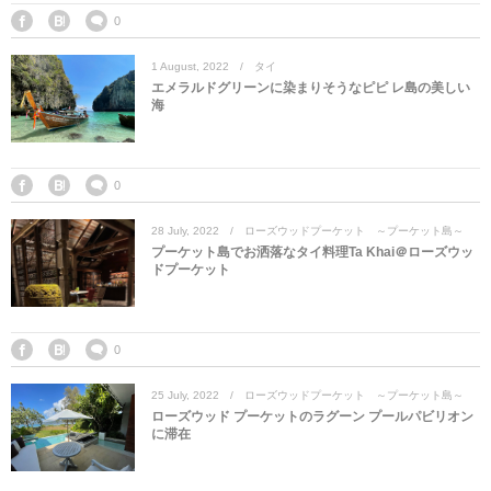
0
1
August
,
2022
タイ
エメラルドグリーンに染まりそうなピピ レ島の美しい
海
0
28
July
,
2022
ローズウッドプーケット ～プーケット島～
プーケット島でお洒落なタイ料理Ta Khai＠ローズウッ
ドプーケット
0
25
July
,
2022
ローズウッドプーケット ～プーケット島～
ローズウッド プーケットのラグーン プールパビリオン
に滞在