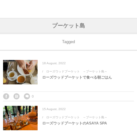
アジア& パシフィック
フライト & ラウンジ
ヨーロッパ
アフリカ
アメリカ
ホテル
中東
プーケット島
アジアのホテル
中央ヨーロッパ
中国
モロッコ
アメリカ合衆国
カタール
エーゲ航空
シンガポール
フランスのホ
オマーンのホ
アメリカ合衆
モロッコのホ
オーストリア
ベルギー
ロシア
ギリシャ
デンマーク
香港&マカオ
東京、神奈川
ドバイ
Tagged
ヨーロッパのホテル
西ヨーロッパ
カンボジア
エジプト
サウジアラビア
エールフランス＆イベリア航空
中国のホテル
ギリシャのホ
アラブ首長国
エジプトのホ
ブルガリア
フランス
ポーランド
イタリア
北京
京都、奈良
アブダビ
18
August
,
2022
中東のホテル
東ヨーロッパ
インド
ナミビア
トルコ
全日空・日本航空
カンボジアの
ベルギーのホ
カタールのホ
ナミビアのホ
チェコ
イギリス
スペイン
福建省＆海南
山梨
ローズウッドプーケット ～プーケット島～
ローズウッドプーケットで食べる朝ごはん
アメリカのホテル
南ヨーロッパ
インドネシア
オマーン
エミレーツ航空
インドのホテ
イタリアのホ
サウジアラビ
クロアチア
ドイツ
ポルトガル
桂林＆陽朔
新潟、長野、
アフリカのホテル
北ヨーロッパ
韓国
アラブ首長国連邦
エチオピア航空
日本のホテル
ポルトガルの
ハンガリー
オランダ
ジブラルタル
杭州＆水郷
三重、和歌山
0
15
August
,
2022
オセアニアのホテル
日本
ユーロスター・タリス
インドネシア
ドイツのホテ
モンテネグロ
スイス
サンマリノ
ハルビン＆瀋
ローズウッドプーケット ～プーケット島～
ローズウッドプーケットのASAYA SPA
ラオス
ルフトハンザ航空・ブリュッセル航空
マレーシアの
イギリスのホ
ルーマニア
アイルランド
モナコ公国
上海