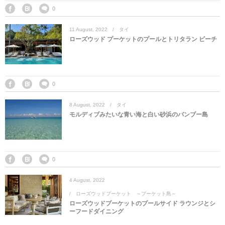
マレーシア
カタール航空
モルディブの
スペインのホ
ルクセンブル
チベット
0
11
August
,
2022
タイ
モルディブ
シンガポール航空
ミャンマーの
オランダのホ
リヒテンシュ
西安
ローズウッド プーケットのプールとトリタラン ビーチ
ミャンマー
ラオスのホテ
ポーランドの
雲南省
シンガポール
フィリピンの
スイスのホテ
0
8
August
,
2022
タイ
フィリピン
タイのホテル
ヨーロッパ他
モルディブみたいな青い海と白い砂浜のバンブー島
ヴェトナム
ヴェトナムの
タイ
韓国のホテル
0
4
August
,
2022
ローズウッドプーケット ～プーケット島～
ローズウッドプーケットのプールサイド ラウンジとシ
ーフードダイニング