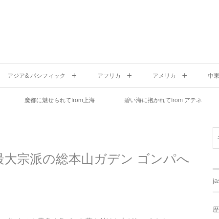
アジア& パシフィック
アフリカ
アメリカ
中
魔都に魅せられてfrom上海
碧い海に抱かれてfrom アテネ
教最大宗派の総本山ガデン ゴンパへ
j
歴