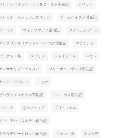
ワンアンドオンリーデサルコースト滞在記
チベット
シンガポールラッフルズホテル
プームバイタン滞在記
プーリア
ヴィラサマディ宿泊記
クアラルンプール
マンダリンオリエンタル バンコク宿泊記
マラケシュ
プーケット島
ダブリン
ジャイプール
バガン
アンサナリゾーツ＆スパ
マリーナベイサンズ滞在記
アスティアパレス
ユタ州
ザバラックスホテル宿泊記
アマニカス宿泊記
バンコク
ヴェネツィア
ブリュッセル
ザウエアハウスホテル宿泊記
クララデザートロッジ宿泊記
ジャカルタ
クレタ島