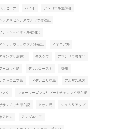
バルセロナ
ハノイ
アンコール遺跡群
シックスセンシズウルワツ宿泊記
フラトンベイホテル宿泊記
アンサナヴェラヴァル滞在記
イオニア海
アマンプリ滞在記
モスクワ
アマンサラ滞在記
フーコック島
デサルコースト
杭州
ケファロニア島
ドデカニサ諸島
アルザス地方
バスク
フォーシーズンズリゾートチェンマイ滞在記
ザサンチャヤ滞在記
ヒオス島
シェムリアップ
ホアヒン
アンダルシア