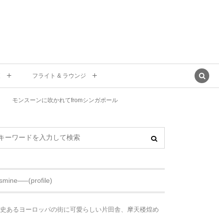
東
フライト & ラウンジ
モンスーンに吹かれてfromシンガポール
asmine—–(profile)
史あるヨーロッパの街に可愛らしい片田舎、摩天楼煌め