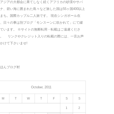
アジアの大都会に果てしなく続くアフリカの砂漠やサバ
ナ、碧い海に囲まれた島々など旅した国は55ヶ国400以上
まち。国際カップル二人旅です。 現在シンガポール在
、日々の事は別ブログ「モンスーンに吹かれて」にて綴
ています。 ※サイトの無断転用・転載はご遠慮くださ
い。 リンクやクレジット入りの転載の際には、一言お声
かけて下さいませ!
ほんブログ村
October, 2011
M
T
W
T
F
S
S
1
2