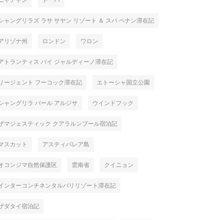
ニャチャン
ドーハ
シャングリラズ ラサ サヤン リゾート ＆ スパ ペナン滞在記
アリゾナ州
ロンドン
ワロン
アトランティス バイ ジャルディーノ滞在記
リージェント フーコック滞在記
エトーシャ国立公園
シャングリラ バール アルジサ
ウインドフック
ザマジェスティック クアラルンプール宿泊記
マスカット
アスティパレア島
オコンジマ自然保護区
雲南省
クイニョン
インターコンチネンタルバリリゾート滞在記
ザダタイ宿泊記