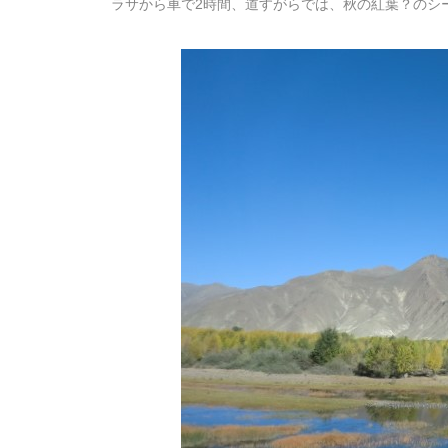
ラサから車で2時間、道すがらでは、秋の紅葉？のシ