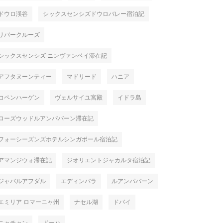
ドウロ渓谷
シックスセンシズドウロバレー宿泊記
リバークルーズ
シックスセンシズ ニンヴァンベイ滞在記
アフタヌーンティー
マドリード
ハニア
コペンハーゲン
ヴェルサイユ宮殿
イドラ島
ローズウッドルアンパバーン滞在記
フォーシーズンズホテルシンガポール宿泊記
アマンジウォ滞在記
ジオリエントジャカルタ宿泊記
ジャバルアフダル
エディンバラ
ルアンパバーン
エミリア ロマーニャ州
ナセル湖
ドバイ