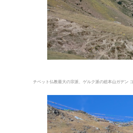
チベット仏教最大の宗派、ゲルク派の総本山ガデン 