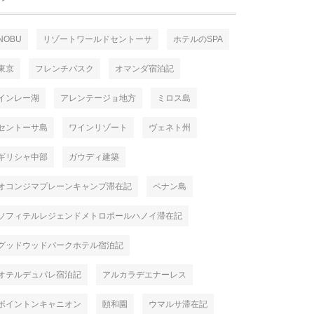
NOBU
リゾートワールドセントーサ
ホテルのSPA
東京
フレンチバスク
オマンダ宿泊記
インレー湖
アレンテージョ地方
ミロス島
セントーサ島
ワインリゾート
ヴェネト州
ギリシャ中部
ガウディ建築
オコンジマプレーンキャンプ滞在記
ペナン島
ソフィテルレジェンドメトロポールハノイ滞在記
グッドウッドパークホテル宿泊記
オテルデュパレ宿泊記
アルカラデエナーレス
ボイントンキャニオン
頤和園
ウマルサ滞在記