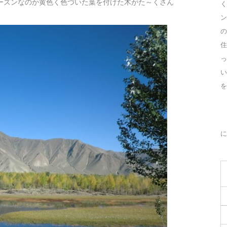
ーズンなのか黄色く色づいた葉を付けた木がた～くさん
く
ン
の
住
っ
を
に