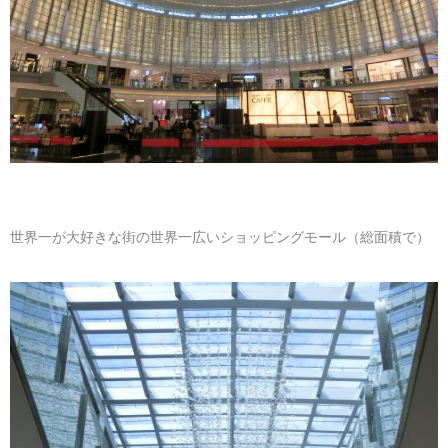
マレーシア
カタール航空
モルディブの
スペインのホ
ルクセンブル
チベット
モルディブ
シンガポール航空
ミャンマーの
オランダのホ
リヒテンシュ
西安
ミャンマー
ラオスのホテ
ポーランドの
雲南省
シンガポール
フィリピンの
スイスのホテ
フィリピン
タイのホテル
ヨーロッパ他
世界一が大好きな街の世界一広いショッピングモール（総面積で）
ヴェトナム
ヴェトナムの
タイ
韓国のホテル