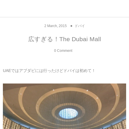
アジア& パシフィック
フライト & ラウンジ
ヨーロッパ
アフリカ
アメリカ
ホテル
中東
2
March
,
2015
ドバイ
アジアのホテル
中央ヨーロッパ
中国
モロッコ
アメリカ合衆国
カタール
エーゲ航空
シンガポール
フランスのホ
オマーンのホ
アメリカ合衆
モロッコのホ
オーストリア
ベルギー
ロシア
ギリシャ
デンマーク
香港&マカオ
東京、神奈川
ドバイ
広すぎる！The Dubai Mall
ヨーロッパのホテル
西ヨーロッパ
カンボジア
エジプト
サウジアラビア
エールフランス＆イベリア航空
中国のホテル
ギリシャのホ
アラブ首長国
エジプトのホ
ブルガリア
フランス
ポーランド
イタリア
北京
京都、奈良
アブダビ
0 Comment
中東のホテル
東ヨーロッパ
インド
ナミビア
トルコ
全日空・日本航空
カンボジアの
ベルギーのホ
カタールのホ
ナミビアのホ
チェコ
イギリス
スペイン
福建省＆海南
山梨
UAEではアブダビには行ったけどドバイは初めて！
アメリカのホテル
南ヨーロッパ
インドネシア
オマーン
エミレーツ航空
インドのホテ
イタリアのホ
サウジアラビ
クロアチア
ドイツ
ポルトガル
桂林＆陽朔
新潟、長野、
アフリカのホテル
北ヨーロッパ
韓国
アラブ首長国連邦
エチオピア航空
日本のホテル
ポルトガルの
ハンガリー
オランダ
ジブラルタル
杭州＆水郷
三重、和歌山
オセアニアのホテル
日本
ユーロスター・タリス
インドネシア
ドイツのホテ
モンテネグロ
スイス
サンマリノ
ハルビン＆瀋
ラオス
ルフトハンザ航空・ブリュッセル航空
マレーシアの
イギリスのホ
ルーマニア
アイルランド
モナコ公国
上海