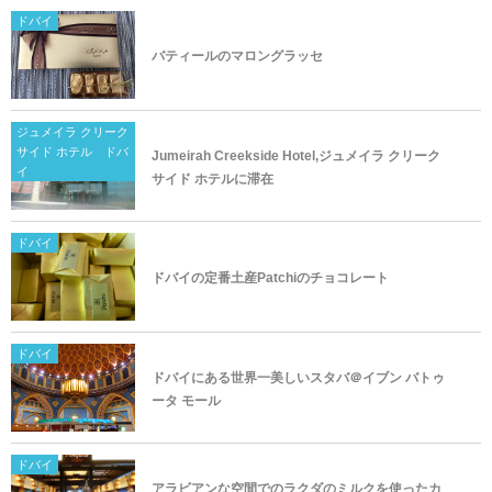
ドバイ
バティールのマロングラッセ
ジュメイラ クリーク
サイド ホテル ドバ
Jumeirah Creekside Hotel,ジュメイラ クリーク
イ
サイド ホテルに滞在
ドバイ
ドバイの定番土産Patchiのチョコレート
ドバイ
ドバイにある世界一美しいスタバ＠イブン バトゥ
ータ モール
ドバイ
アラビアンな空間でのラクダのミルクを使ったカ