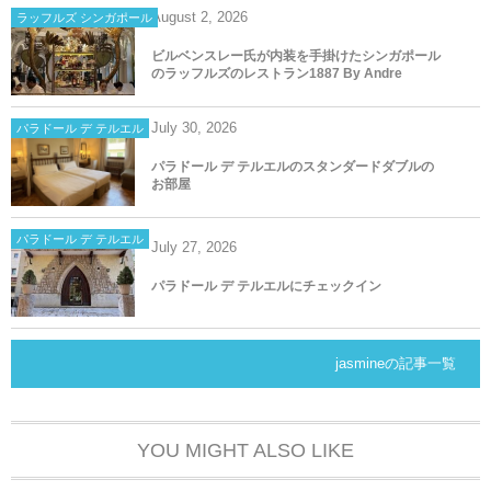
August
2
,
2026
ラッフルズ シンガポール
ビルベンスレー氏が内装を手掛けたシンガポール
のラッフルズのレストラン1887 By Andre
July
30
,
2026
パラドール デ テルエル
パラドール デ テルエルのスタンダードダブルの
お部屋
パラドール デ テルエル
July
27
,
2026
パラドール デ テルエルにチェックイン
jasmineの記事一覧
YOU MIGHT ALSO LIKE