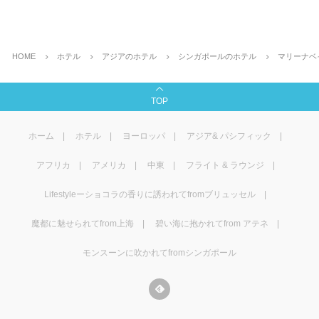
HOME
ホテル
アジアのホテル
シンガポールのホテル
マリーナベ
TOP
ホーム
ホテル
ヨーロッパ
アジア& パシフィック
アフリカ
アメリカ
中東
フライト & ラウンジ
Lifestyleーショコラの香りに誘われてfromブリュッセル
魔都に魅せられてfrom上海
碧い海に抱かれてfrom アテネ
モンスーンに吹かれてfromシンガポール