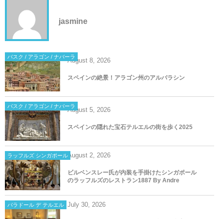
jasmine
バスク / アラゴン / ナバーラ
August
8
,
2026
スペインの絶景！アラゴン州のアルバラシン
バスク / アラゴン / ナバーラ
August
5
,
2026
スペインの隠れた宝石テルエルの街を歩く2025
August
2
,
2026
ラッフルズ シンガポール
ビルベンスレー氏が内装を手掛けたシンガポール
のラッフルズのレストラン1887 By Andre
July
30
,
2026
パラドール デ テルエル