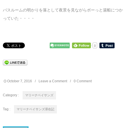
バスルームの明かりを落として夜景を見ながらボーっと湯船につか
っていた・・・・
0
October
7
,
2016
Leave a Comment
0 Comment
Category :
マリーナベイサンズ
Tag :
マリーナベイサンズ滞在記