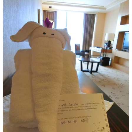
マレーシア
カタール航空
モルディブの
スペインのホ
ルクセンブル
チベット
モルディブ
シンガポール航空
ミャンマーの
オランダのホ
リヒテンシュ
西安
ミャンマー
ラオスのホテ
ポーランドの
雲南省
シンガポール
フィリピンの
スイスのホテ
フィリピン
タイのホテル
ヨーロッパ他
ヴェトナム
ヴェトナムの
タイ
韓国のホテル