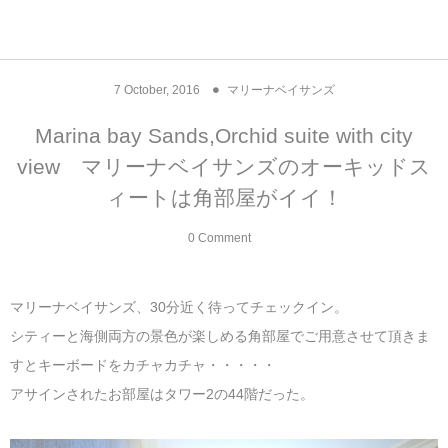
アジア& パシフィック
フライト & ラウンジ
ヨーロッパ
アフリカ
アメリカ
ホテル
中東
7
October
,
2016
マリーナベイサンズ
アジアのホテル
中央ヨーロッパ
中国
モロッコ
アメリカ合衆国
カタール
エーゲ航空
シンガポール
フランスのホ
オマーンのホ
アメリカ合衆
モロッコのホ
オーストリア
ベルギー
ロシア
ギリシャ
デンマーク
香港&マカオ
東京、神奈川
ドバイ
Marina bay Sands,Orchid suite with city
view マリーナベイサンズのオーキッドス
ヨーロッパのホテル
西ヨーロッパ
カンボジア
エジプト
サウジアラビア
エールフランス＆イベリア航空
中国のホテル
ギリシャのホ
アラブ首長国
エジプトのホ
ブルガリア
フランス
ポーランド
イタリア
北京
京都、奈良
アブダビ
ィートは角部屋がイイ！
中東のホテル
東ヨーロッパ
インド
ナミビア
トルコ
全日空・日本航空
カンボジアの
ベルギーのホ
カタールのホ
ナミビアのホ
チェコ
イギリス
スペイン
福建省＆海南
山梨
0 Comment
アメリカのホテル
南ヨーロッパ
インドネシア
オマーン
エミレーツ航空
インドのホテ
イタリアのホ
サウジアラビ
クロアチア
ドイツ
ポルトガル
桂林＆陽朔
新潟、長野、
マリーナベイサンズ、30分近く待ってチェックイン。
アフリカのホテル
北ヨーロッパ
韓国
アラブ首長国連邦
エチオピア航空
日本のホテル
ポルトガルの
ハンガリー
オランダ
ジブラルタル
杭州＆水郷
三重、和歌山
シティーと海側両方の景色が楽しめる角部屋でご用意させて頂きま
すとキーボードをカチャカチャ・・・・・
オセアニアのホテル
日本
ユーロスター・タリス
インドネシア
ドイツのホテ
モンテネグロ
スイス
サンマリノ
ハルビン＆瀋
アサインされたお部屋はタワー2の44階だった。
ラオス
ルフトハンザ航空・ブリュッセル航空
マレーシアの
イギリスのホ
ルーマニア
アイルランド
モナコ公国
上海