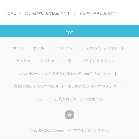
HOME
碧い海に抱かれてfrom アテネ
春菊の花咲き乱れるアテネ
TOP
ホーム
ホテル
ヨーロッパ
アジア& パシフィック
アフリカ
アメリカ
中東
フライト & ラウンジ
Lifestyleーショコラの香りに誘われてfromブリュッセル
魔都に魅せられてfrom上海
碧い海に抱かれてfrom アテネ
モンスーンに吹かれてfromシンガポール
©
2016 - 2026
Voyage ～世界のホテルと街歩き～
.