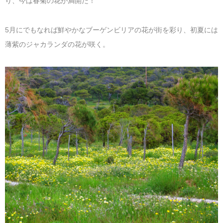
り、今は春菊の花が満開だ！
マレーシア
カタール航空
モルディブの
スペインのホ
ルクセンブル
チベット
5月にでもなれば鮮やかなブーゲンビリアの花が街を彩り、初夏には
モルディブ
シンガポール航空
ミャンマーの
オランダのホ
リヒテンシュ
西安
薄紫のジャカランダの花が咲く。
ミャンマー
ラオスのホテ
ポーランドの
雲南省
シンガポール
フィリピンの
スイスのホテ
フィリピン
タイのホテル
ヨーロッパ他
ヴェトナム
ヴェトナムの
タイ
韓国のホテル