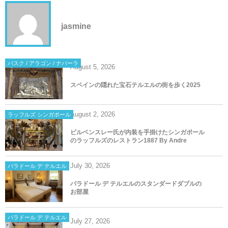
jasmine
バスク / アラゴン / ナバーラ
August
5
,
2026
スペインの隠れた宝石テルエルの街を歩く2025
August
2
,
2026
ラッフルズ シンガポール
ビルベンスレー氏が内装を手掛けたシンガポール
のラッフルズのレストラン1887 By Andre
July
30
,
2026
パラドール デ テルエル
パラドール デ テルエルのスタンダードダブルの
お部屋
パラドール デ テルエル
July
27
,
2026