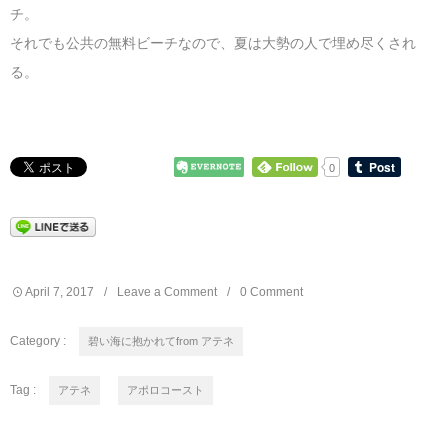
チ。
それでも公共の無料ビーチなので、夏は大勢の人で埋め尽くされ
る。
0
April
7
,
2017
Leave a Comment
0 Comment
Category :
碧い海に抱かれてfrom アテネ
Tag :
アテネ
アポロコースト