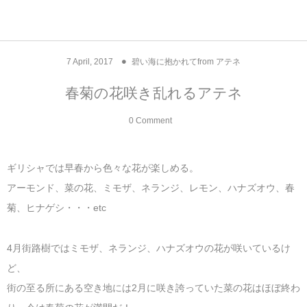
アジア& パシフィック
フライト & ラウンジ
ヨーロッパ
アフリカ
アメリカ
ホテル
中東
7
April
,
2017
碧い海に抱かれてfrom アテネ
アジアのホテル
中央ヨーロッパ
中国
モロッコ
アメリカ合衆国
カタール
エーゲ航空
シンガポール
フランスのホ
オマーンのホ
アメリカ合衆
モロッコのホ
オーストリア
ベルギー
ロシア
ギリシャ
デンマーク
香港&マカオ
東京、神奈川
ドバイ
春菊の花咲き乱れるアテネ
ヨーロッパのホテル
西ヨーロッパ
カンボジア
エジプト
サウジアラビア
エールフランス＆イベリア航空
中国のホテル
ギリシャのホ
アラブ首長国
エジプトのホ
ブルガリア
フランス
ポーランド
イタリア
北京
京都、奈良
アブダビ
0 Comment
中東のホテル
東ヨーロッパ
インド
ナミビア
トルコ
全日空・日本航空
カンボジアの
ベルギーのホ
カタールのホ
ナミビアのホ
チェコ
イギリス
スペイン
福建省＆海南
山梨
ギリシャでは早春から色々な花が楽しめる。
アメリカのホテル
南ヨーロッパ
インドネシア
オマーン
エミレーツ航空
インドのホテ
イタリアのホ
サウジアラビ
クロアチア
ドイツ
ポルトガル
桂林＆陽朔
新潟、長野、
アーモンド、菜の花、ミモザ、ネランジ、レモン、ハナズオウ、春
菊、ヒナゲシ・・・etc
アフリカのホテル
北ヨーロッパ
韓国
アラブ首長国連邦
エチオピア航空
日本のホテル
ポルトガルの
ハンガリー
オランダ
ジブラルタル
杭州＆水郷
三重、和歌山
4月街路樹ではミモザ、ネランジ、ハナズオウの花が咲いているけ
オセアニアのホテル
日本
ユーロスター・タリス
インドネシア
ドイツのホテ
モンテネグロ
スイス
サンマリノ
ハルビン＆瀋
ど、
ラオス
ルフトハンザ航空・ブリュッセル航空
マレーシアの
イギリスのホ
ルーマニア
アイルランド
モナコ公国
上海
街の至る所にある空き地には2月に咲き誇っていた菜の花はほぼ終わ