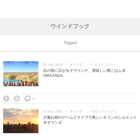
アジア& パシフィック
フライト & ラウンジ
ヨーロッパ
アフリカ
アメリカ
ホテル
中東
ウインドフック
アジアのホテル
中央ヨーロッパ
中国
モロッコ
アメリカ合衆国
カタール
エーゲ航空
シンガポール
フランスのホ
オマーンのホ
アメリカ合衆
モロッコのホ
オーストリア
ベルギー
ロシア
ギリシャ
デンマーク
香港&マカオ
東京、神奈川
ドバイ
Tagged
ヨーロッパのホテル
西ヨーロッパ
カンボジア
エジプト
サウジアラビア
エールフランス＆イベリア航空
中国のホテル
ギリシャのホ
アラブ首長国
エジプトのホ
ブルガリア
フランス
ポーランド
イタリア
北京
京都、奈良
アブダビ
31
July
,
2020
オマンダ ～ウインドフック～
中東のホテル
東ヨーロッパ
インド
ナミビア
トルコ
全日空・日本航空
カンボジアの
ベルギーのホ
カタールのホ
ナミビアのホ
チェコ
イギリス
スペイン
福建省＆海南
山梨
目の前に広がるサヴァンナ、美味しい朝ごはん＠
OMAANDA
アメリカのホテル
南ヨーロッパ
インドネシア
オマーン
エミレーツ航空
インドのホテ
イタリアのホ
サウジアラビ
クロアチア
ドイツ
ポルトガル
桂林＆陽朔
新潟、長野、
アフリカのホテル
北ヨーロッパ
韓国
アラブ首長国連邦
エチオピア航空
日本のホテル
ポルトガルの
ハンガリー
オランダ
ジブラルタル
杭州＆水郷
三重、和歌山
0
27
July
,
2020
オマンダ ～ウインドフック～
オセアニアのホテル
日本
ユーロスター・タリス
インドネシア
ドイツのホテ
モンテネグロ
スイス
サンマリノ
ハルビン＆瀋
夕暮れ時のゲームドライブで美しいキリンのシルエット
＠オマンダ
ラオス
ルフトハンザ航空・ブリュッセル航空
マレーシアの
イギリスのホ
ルーマニア
アイルランド
モナコ公国
上海