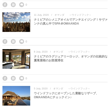
0
11
July
,
2020
オマンダ ～ウインドフック～
ナミビアのシメニアオイルでアンチエイジング！サヴァ
ンナの真ん中でSPA＠OMAANDA
0
8
July
,
2020
オマンダ ～ウインドフック～
ナミビアのラグジュアリーロッジ、オマンダの伝統的な
藁葺屋根のお部屋滞在
0
5
July
,
2020
オマンダ ～ウインドフック～
ウインドフックにオープンした素敵なリザーブ、
OMAANDAにチェックイン♪