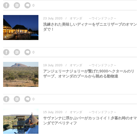
マレーシア
カタール航空
モルディブの
スペインのホ
ルクセンブル
チベット
0
23
July
,
2020
オマンダ ～ウインドフック～
モルディブ
シンガポール航空
ミャンマーの
オランダのホ
リヒテンシュ
西安
洗練された美味しいディナーをザニエリザーブのオマン
ダで！
ミャンマー
ラオスのホテ
ポーランドの
雲南省
シンガポール
フィリピンの
スイスのホテ
0
19
July
,
2020
オマンダ ～ウインドフック～
フィリピン
タイのホテル
ヨーロッパ他
アンジェリーナジョリーが繋げた9000ヘクタールのリ
ザーブ、オマンダのプールから眺める動物達
ヴェトナム
ヴェトナムの
タイ
韓国のホテル
0
15
July
,
2020
オマンダ ～ウインドフック～
サヴァンナに浮かぶバーがカッコイイ！夕暮れ時のオマ
ンダでアペリティフ