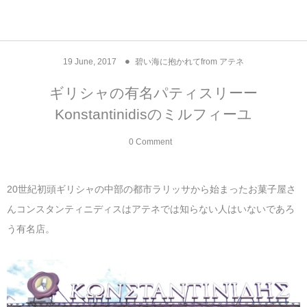
アジア& パシフィック
フライト & ラウンジ
ヨーロッパ
アフリカ
アメリカ
ホテル
中東
19
June
,
2017
碧い海に抱かれてfrom アテネ
アジアのホテル
中央ヨーロッパ
中国
モロッコ
アメリカ合衆国
カタール
エーゲ航空
シンガポール
フランスのホ
オマーンのホ
アメリカ合衆
モロッコのホ
オーストリア
ベルギー
ロシア
ギリシャ
デンマーク
香港&マカオ
東京、神奈川
ドバイ
ギリシャの有名パティスリーー
Konstantinidisのミルフィーユ
ヨーロッパのホテル
西ヨーロッパ
カンボジア
エジプト
サウジアラビア
エールフランス＆イベリア航空
中国のホテル
ギリシャのホ
アラブ首長国
エジプトのホ
ブルガリア
フランス
ポーランド
イタリア
北京
京都、奈良
アブダビ
0 Comment
中東のホテル
東ヨーロッパ
インド
ナミビア
トルコ
全日空・日本航空
カンボジアの
ベルギーのホ
カタールのホ
ナミビアのホ
チェコ
イギリス
スペイン
福建省＆海南
山梨
アメリカのホテル
南ヨーロッパ
インドネシア
オマーン
エミレーツ航空
インドのホテ
イタリアのホ
サウジアラビ
クロアチア
ドイツ
ポルトガル
桂林＆陽朔
新潟、長野、
20世紀初頭ギリシャの中部の都市ラリッサから始まったお菓子屋さ
んコンスタンティニディスはアテネでは知らない人はいないであろ
アフリカのホテル
北ヨーロッパ
韓国
アラブ首長国連邦
エチオピア航空
日本のホテル
ポルトガルの
ハンガリー
オランダ
ジブラルタル
杭州＆水郷
三重、和歌山
う有名店。
オセアニアのホテル
日本
ユーロスター・タリス
インドネシア
ドイツのホテ
モンテネグロ
スイス
サンマリノ
ハルビン＆瀋
ラオス
ルフトハンザ航空・ブリュッセル航空
マレーシアの
イギリスのホ
ルーマニア
アイルランド
モナコ公国
上海