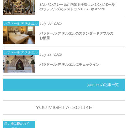
ビルベンスレー氏が内装を手掛けたシンガポール
のラッフルズのレストラン1887 By Andre
July
30
,
2026
パラドール デ テルエル
パラドール デ テルエルのスタンダードダブルの
お部屋
パラドール デ テルエル
July
27
,
2026
パラドール デ テルエルにチェックイン
jasmineの記事一覧
YOU MIGHT ALSO LIKE
碧い海に抱かれて