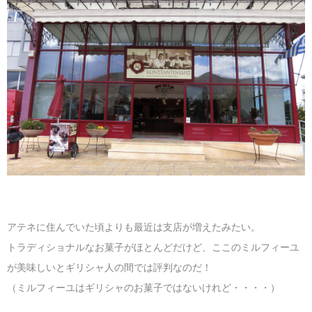
マレーシア
カタール航空
モルディブの
スペインのホ
ルクセンブル
チベット
モルディブ
シンガポール航空
ミャンマーの
オランダのホ
リヒテンシュ
西安
ミャンマー
ラオスのホテ
ポーランドの
雲南省
シンガポール
フィリピンの
スイスのホテ
フィリピン
タイのホテル
ヨーロッパ他
ヴェトナム
ヴェトナムの
タイ
韓国のホテル
アテネに住んでいた頃よりも最近は支店が増えたみたい。
トラディショナルなお菓子がほとんどだけど、ここのミルフィーユ
が美味しいとギリシャ人の間では評判なのだ！
（ミルフィーユはギリシャのお菓子ではないけれど・・・・）