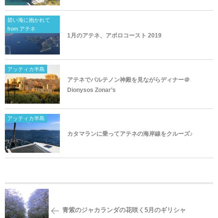
碧い海に抱かれて
from アテネ
1月のアテネ、アポロコースト 2019
アッティカ半島
アテネでパルテノン神殿を見ながらディナー＠
Dionysos Zonar’s
アッティカ半島
カタマランに乗ってアテネの海岸線をクルーズ♪
青紫のジャカランダの花咲く5月のギリシャ