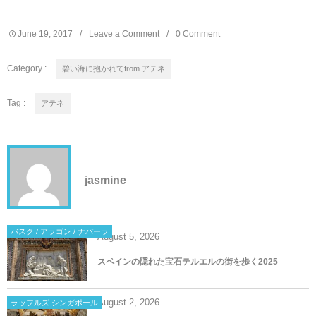
June
19
,
2017
Leave a Comment
0 Comment
Category :
碧い海に抱かれてfrom アテネ
Tag :
アテネ
jasmine
バスク / アラゴン / ナバーラ
August
5
,
2026
スペインの隠れた宝石テルエルの街を歩く2025
August
2
,
2026
ラッフルズ シンガポール